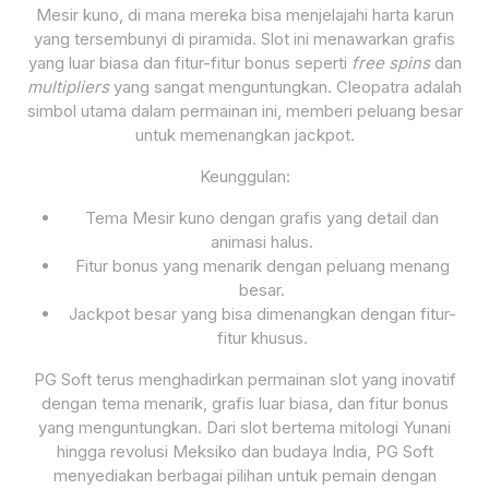
Mesir kuno, di mana mereka bisa menjelajahi harta karun
yang tersembunyi di piramida. Slot ini menawarkan grafis
yang luar biasa dan fitur-fitur bonus seperti
free spins
dan
multipliers
yang sangat menguntungkan. Cleopatra adalah
simbol utama dalam permainan ini, memberi peluang besar
untuk memenangkan jackpot.
Keunggulan:
Tema Mesir kuno dengan grafis yang detail dan
animasi halus.
Fitur bonus yang menarik dengan peluang menang
besar.
Jackpot besar yang bisa dimenangkan dengan fitur-
fitur khusus.
PG Soft terus menghadirkan permainan slot yang inovatif
dengan tema menarik, grafis luar biasa, dan fitur bonus
yang menguntungkan. Dari slot bertema mitologi Yunani
hingga revolusi Meksiko dan budaya India, PG Soft
menyediakan berbagai pilihan untuk pemain dengan