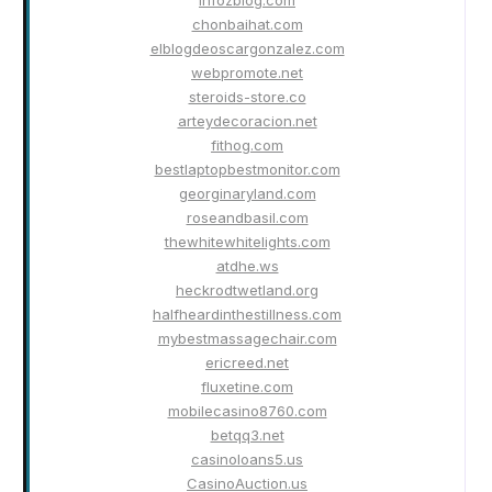
infozblog.com
chonbaihat.com
elblogdeoscargonzalez.com
webpromote.net
steroids-store.co
arteydecoracion.net
fithog.com
bestlaptopbestmonitor.com
georginaryland.com
roseandbasil.com
thewhitewhitelights.com
atdhe.ws
heckrodtwetland.org
halfheardinthestillness.com
mybestmassagechair.com
ericreed.net
fluxetine.com
mobilecasino8760.com
betqq3.net
casinoloans5.us
CasinoAuction.us