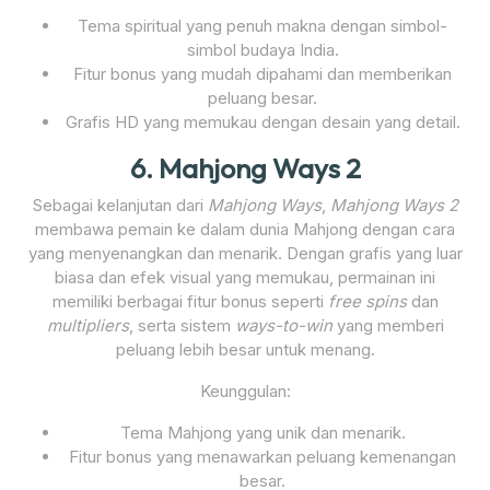
Tema spiritual yang penuh makna dengan simbol-
simbol budaya India.
Fitur bonus yang mudah dipahami dan memberikan
peluang besar.
Grafis HD yang memukau dengan desain yang detail.
6. Mahjong Ways 2
Sebagai kelanjutan dari
Mahjong Ways
,
Mahjong Ways 2
membawa pemain ke dalam dunia Mahjong dengan cara
yang menyenangkan dan menarik. Dengan grafis yang luar
biasa dan efek visual yang memukau, permainan ini
memiliki berbagai fitur bonus seperti
free spins
dan
multipliers
, serta sistem
ways-to-win
yang memberi
peluang lebih besar untuk menang.
Keunggulan:
Tema Mahjong yang unik dan menarik.
Fitur bonus yang menawarkan peluang kemenangan
besar.