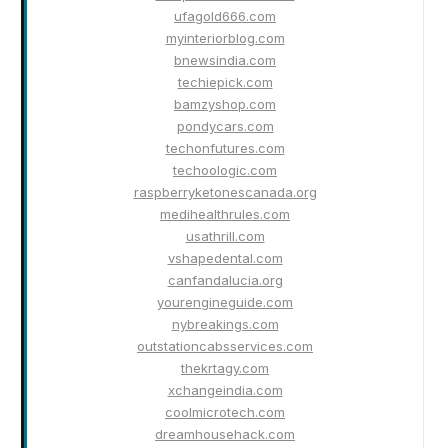
ufagold666.com
myinteriorblog.com
bnewsindia.com
techiepick.com
bamzyshop.com
pondycars.com
techonfutures.com
techoologic.com
raspberryketonescanada.org
medihealthrules.com
usathrill.com
vshapedental.com
canfandalucia.org
yourengineguide.com
nybreakings.com
outstationcabsservices.com
thekrtagy.com
xchangeindia.com
coolmicrotech.com
dreamhousehack.com