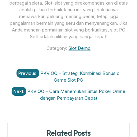
berbagai selera. Slot-slot yang direkomendasikan di atas
adalah pilihan terbaik tahun ini, yang tidak hanya
menawarkan peluang menang besar, tetapi juga
pengalaman bermain yang seru dan menyenangkan. Jika
Anda mencari permainan slot yang berkualitas, slot PG
Soft adalah pilihan yang sangat tepat!
Category:
Slot Demo
Post
Previous:
PKV QQ – Strategi Kombinasi Bonus di
navigation
Game Slot PG
Next:
PKV QQ – Cara Menemukan Situs Poker Online
dengan Pembayaran Cepat
Related Posts