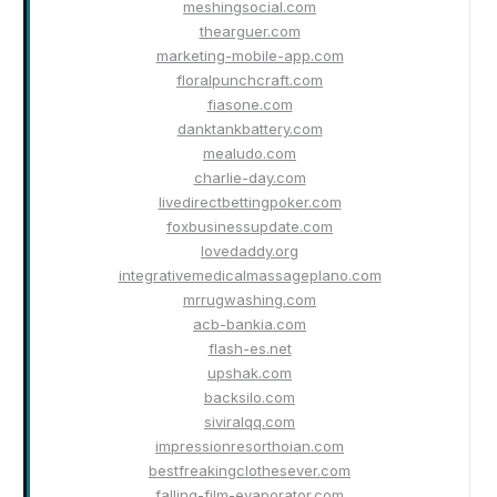
meshingsocial.com
thearguer.com
marketing-mobile-app.com
floralpunchcraft.com
fiasone.com
danktankbattery.com
mealudo.com
charlie-day.com
livedirectbettingpoker.com
foxbusinessupdate.com
lovedaddy.org
integrativemedicalmassageplano.com
mrrugwashing.com
acb-bankia.com
flash-es.net
upshak.com
backsilo.com
siviralqq.com
impressionresorthoian.com
bestfreakingclothesever.com
falling-film-evaporator.com