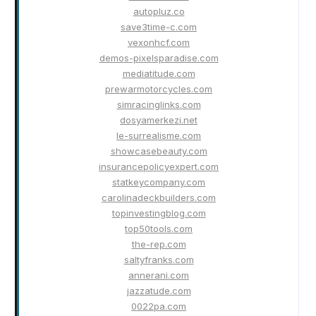
autopluz.co
save3time-c.com
vexonhcf.com
demos-pixelsparadise.com
mediatitude.com
prewarmotorcycles.com
simracinglinks.com
dosyamerkezi.net
le-surrealisme.com
showcasebeauty.com
insurancepolicyexpert.com
statkeycompany.com
carolinadeckbuilders.com
topinvestingblog.com
top50tools.com
the-rep.com
saltyfranks.com
annerani.com
jazzatude.com
0022pa.com