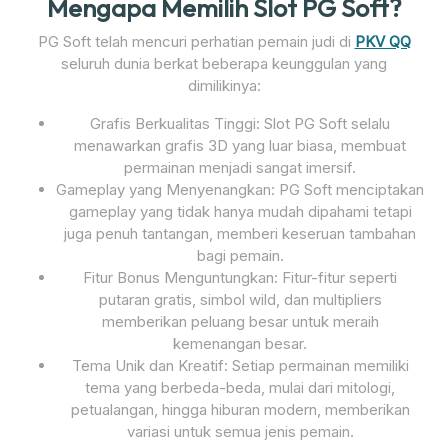
Mengapa Memilih Slot PG Soft?
PG Soft telah mencuri perhatian pemain judi di
PKV QQ
seluruh dunia berkat beberapa keunggulan yang
dimilikinya:
Grafis Berkualitas Tinggi: Slot PG Soft selalu
menawarkan grafis 3D yang luar biasa, membuat
permainan menjadi sangat imersif.
Gameplay yang Menyenangkan: PG Soft menciptakan
gameplay yang tidak hanya mudah dipahami tetapi
juga penuh tantangan, memberi keseruan tambahan
bagi pemain.
Fitur Bonus Menguntungkan: Fitur-fitur seperti
putaran gratis, simbol wild, dan multipliers
memberikan peluang besar untuk meraih
kemenangan besar.
Tema Unik dan Kreatif: Setiap permainan memiliki
tema yang berbeda-beda, mulai dari mitologi,
petualangan, hingga hiburan modern, memberikan
variasi untuk semua jenis pemain.