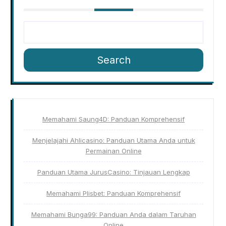
Search
Memahami Saung4D: Panduan Komprehensif
Menjelajahi Ahlicasino: Panduan Utama Anda untuk
Permainan Online
Panduan Utama JurusCasino: Tinjauan Lengkap
Memahami Plisbet: Panduan Komprehensif
Memahami Bunga99: Panduan Anda dalam Taruhan
Online