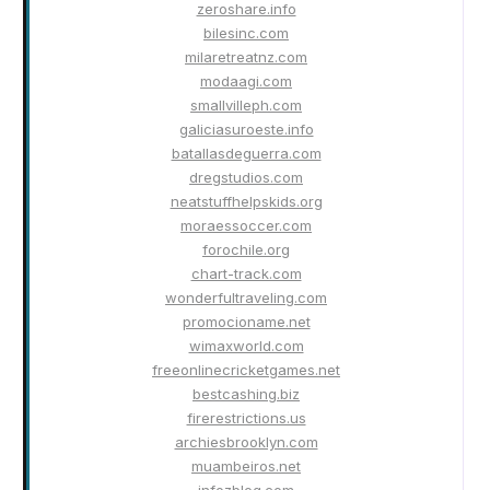
zeroshare.info
bilesinc.com
milaretreatnz.com
modaagi.com
smallvilleph.com
galiciasuroeste.info
batallasdeguerra.com
dregstudios.com
neatstuffhelpskids.org
moraessoccer.com
forochile.org
chart-track.com
wonderfultraveling.com
promocioname.net
wimaxworld.com
freeonlinecricketgames.net
bestcashing.biz
firerestrictions.us
archiesbrooklyn.com
muambeiros.net