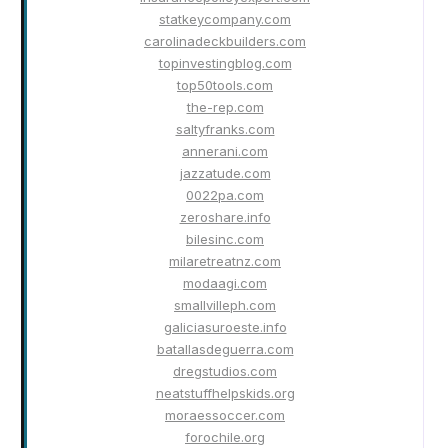
statkeycompany.com
carolinadeckbuilders.com
topinvestingblog.com
top50tools.com
the-rep.com
saltyfranks.com
annerani.com
jazzatude.com
0022pa.com
zeroshare.info
bilesinc.com
milaretreatnz.com
modaagi.com
smallvilleph.com
galiciasuroeste.info
batallasdeguerra.com
dregstudios.com
neatstuffhelpskids.org
moraessoccer.com
forochile.org