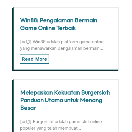
Win88: Pengalaman Bermain
Game Online Terbaik
[ad_1] Win88 adalah platform game online
yang menawarkan pengalaman bermain…
Read More
Melepaskan Kekuatan Burgerslot:
Panduan Utama untuk Menang
Besar
[ad_1] Burgerslot adalah game slot online
populer yang telah membuat…