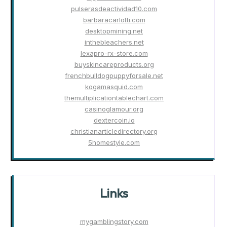
pulserasdeactividad10.com
barbaracarlotti.com
desktopmining.net
inthebleachers.net
lexapro-rx-store.com
buyskincareproducts.org
frenchbulldogpuppyforsale.net
kogamasquid.com
themultiplicationtablechart.com
casinoglamour.org
dextercoin.io
christianarticledirectory.org
5homestyle.com
Links
mygamblingstory.com