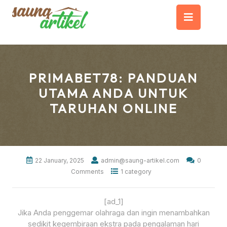
Skip
Op
to
content
But
PRIMABET78: PANDUAN
UTAMA ANDA UNTUK
TARUHAN ONLINE
22 January, 2025
admin@saung-artikel.com
0
Comments
1 category
[ad_1]
Jika Anda penggemar olahraga dan ingin menambahkan
sedikit kegembiraan ekstra pada pengalaman hari