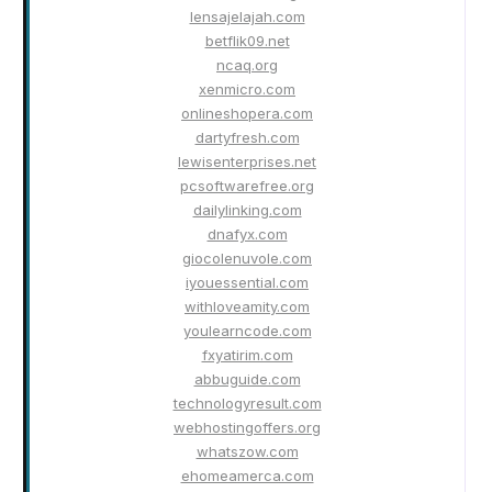
lensajelajah.com
betflik09.net
ncaq.org
xenmicro.com
onlineshopera.com
dartyfresh.com
lewisenterprises.net
pcsoftwarefree.org
dailylinking.com
dnafyx.com
giocolenuvole.com
iyouessential.com
withloveamity.com
youlearncode.com
fxyatirim.com
abbuguide.com
technologyresult.com
webhostingoffers.org
whatszow.com
ehomeamerca.com