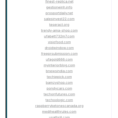
finest-replica.net
gestioneinh.info
prosportdaily.net
salesinvest22.com
teseract.org
trendy-ama-shop.com
ufabett732m7.com
visiofood.com
droidwindow.com
freeprsubmission.com
ufagold666.com
myinteriorblog.com
bnewsindia.com
techiepick.com
bamzyshop.com
pondycars.com
techonfutures.com
techoologic.com
raspberryketonescanada.org
medihealthrules.com
usathrill.com