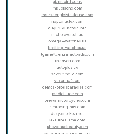
gizmobird.co.uk
mp3djsong.com
coursdanglaistoulouse.com
neptunuslex.com
auguri-di-natale.info
michelewatch.us
omega--watches.us
breitling-watches.us
tgarnettcentrallautoads.com
fixadvert.com
autopluz.co
save3time-c.com
vexonhcf.com
demos-pixelsparadise.com
mediatitude.com
prewarmotorcycles.com
simracinglinks.com
dosyamerkezi.net
le-surrealisme.com
showcasebeauty.com
insurancepolicyexpert.com