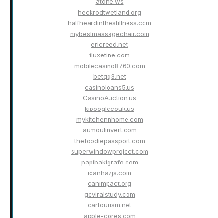
atdhe.ws
heckrodtwetland.org
halfheardinthestillness.com
mybestmassagechair.com
ericreed.net
fluxetine.com
mobilecasino8760.com
betqq3.net
casinoloans5.us
CasinoAuction.us
kipooglecouk.us
mykitchennhome.com
aumoulinvert.com
thefoodiepassport.com
superwindowproject.com
papibakigrafo.com
icanhazjs.com
canimpact.org
goviralstudy.com
cartourism.net
apple-cores.com