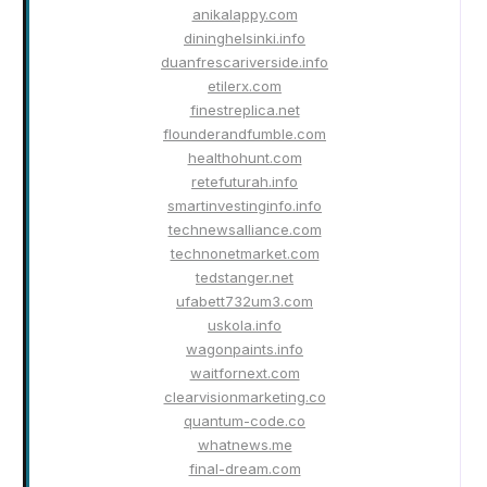
anikalappy.com
dininghelsinki.info
duanfrescariverside.info
etilerx.com
finestreplica.net
flounderandfumble.com
healthohunt.com
retefuturah.info
smartinvestinginfo.info
technewsalliance.com
technonetmarket.com
tedstanger.net
ufabett732um3.com
uskola.info
wagonpaints.info
waitfornext.com
clearvisionmarketing.co
quantum-code.co
whatnews.me
final-dream.com