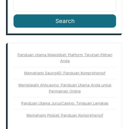
Search
Panduan Utama Majestibet: Platform Taruhan Pilihan
Anda
Memahami Saung4D: Panduan Komprehensif
Menjelajahi Ahlicasino: Panduan Utama Anda untuk
Permainan Online
Panduan Utama JurusCasino: Tinjauan Lengkap
Memahami Plisbet: Panduan Komprehensif