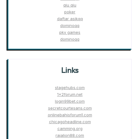
qiu qiu
poker
daftar asikqq
dominoqq
pkv games
dominoqq
Links
stagehubs.com
1x2forum.net
login99bet.com
secretcourtesans.com
onlinebahisforum1.com
chicagoheadline.com
camming.org
rajalion88.com