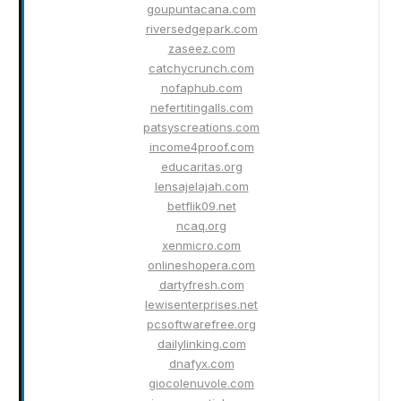
goupuntacana.com
riversedgepark.com
zaseez.com
catchycrunch.com
nofaphub.com
nefertitingalls.com
patsyscreations.com
income4proof.com
educaritas.org
lensajelajah.com
betflik09.net
ncaq.org
xenmicro.com
onlineshopera.com
dartyfresh.com
lewisenterprises.net
pcsoftwarefree.org
dailylinking.com
dnafyx.com
giocolenuvole.com