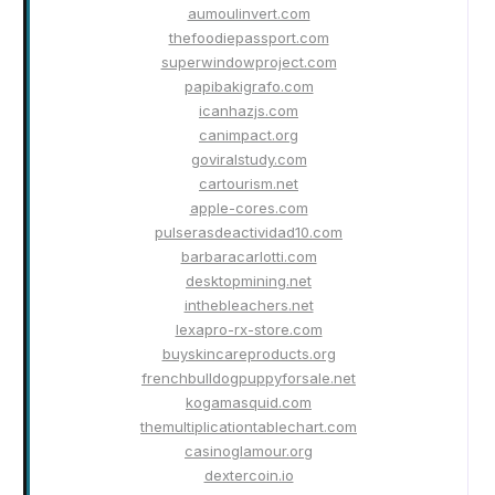
aumoulinvert.com
thefoodiepassport.com
superwindowproject.com
papibakigrafo.com
icanhazjs.com
canimpact.org
goviralstudy.com
cartourism.net
apple-cores.com
pulserasdeactividad10.com
barbaracarlotti.com
desktopmining.net
inthebleachers.net
lexapro-rx-store.com
buyskincareproducts.org
frenchbulldogpuppyforsale.net
kogamasquid.com
themultiplicationtablechart.com
casinoglamour.org
dextercoin.io