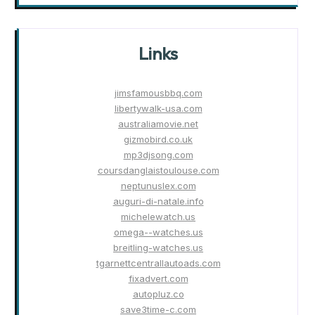
Links
jimsfamousbbq.com
libertywalk-usa.com
australiamovie.net
gizmobird.co.uk
mp3djsong.com
coursdanglaistoulouse.com
neptunuslex.com
auguri-di-natale.info
michelewatch.us
omega--watches.us
breitling-watches.us
tgarnettcentrallautoads.com
fixadvert.com
autopluz.co
save3time-c.com