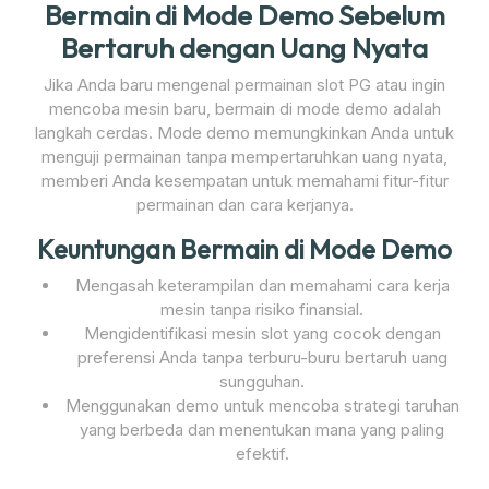
Bermain di Mode Demo Sebelum
Bertaruh dengan Uang Nyata
Jika Anda baru mengenal permainan slot PG atau ingin
mencoba mesin baru, bermain di mode demo adalah
langkah cerdas. Mode demo memungkinkan Anda untuk
menguji permainan tanpa mempertaruhkan uang nyata,
memberi Anda kesempatan untuk memahami fitur-fitur
permainan dan cara kerjanya.
Keuntungan Bermain di Mode Demo
Mengasah keterampilan dan memahami cara kerja
mesin tanpa risiko finansial.
Mengidentifikasi mesin slot yang cocok dengan
preferensi Anda tanpa terburu-buru bertaruh uang
sungguhan.
Menggunakan demo untuk mencoba strategi taruhan
yang berbeda dan menentukan mana yang paling
efektif.