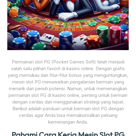
Permainan slot PG (Pocket Games Soft) telah menjadi
salah satu pilihan favorit di kasino online. Dengan grafis
yang memukau dan fitur-fitur bonus yang menguntungkan,
mesin slot PG menawarkan pengalaman bermain yang
menarik dan penuh potensi. Namun, untuk memenangkan
permainan slot PG di kasino online, penting untuk bermain
dengan cerdas dan menggunakan strategi yang tepat.
Berikut adalah panduan untuk bermain slot PG dengan
cerdas agar Anda bisa memaksimalkan peluang
kemenangan Anda.
Pahami Cara Kerja Mesin Slot PG