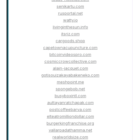
senikartu.com
rusportal.net
watty.io
livinginthesun.info
itsriz.com
cargoods.shop
capetownacupuncture.com
bitcoinvideospro.com
cosmiccrowcollective.com
alain-jacquet.com
gotisouizakayabakeneko.com
meshpoint.me
spongebob.net
busyboxintl.com
auttayanratchapak.com
postcoffeebarva.com
elteatromilliondollar.com
burgerkingfranchise.org
vallarpadathamma.net
realworldsize.com