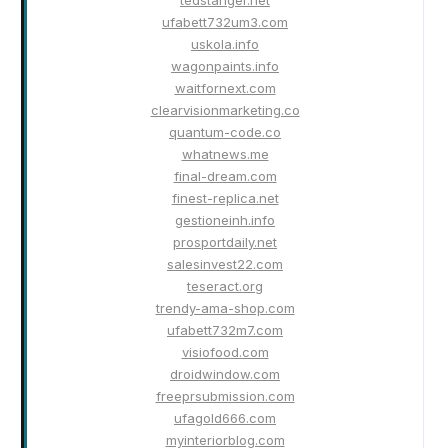
tedstanger.net
ufabett732um3.com
uskola.info
wagonpaints.info
waitfornext.com
clearvisionmarketing.co
quantum-code.co
whatnews.me
final-dream.com
finest-replica.net
gestioneinh.info
prosportdaily.net
salesinvest22.com
teseract.org
trendy-ama-shop.com
ufabett732m7.com
visiofood.com
droidwindow.com
freeprsubmission.com
ufagold666.com
myinteriorblog.com