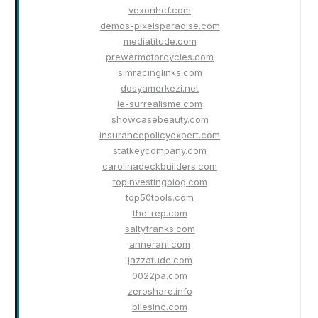
vexonhcf.com
demos-pixelsparadise.com
mediatitude.com
prewarmotorcycles.com
simracinglinks.com
dosyamerkezi.net
le-surrealisme.com
showcasebeauty.com
insurancepolicyexpert.com
statkeycompany.com
carolinadeckbuilders.com
topinvestingblog.com
top50tools.com
the-rep.com
saltyfranks.com
annerani.com
jazzatude.com
0022pa.com
zeroshare.info
bilesinc.com