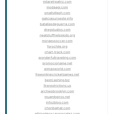
milaretreatnz.com
modaagi.com
smallvilleph.com
galiciasuroeste.info
batallasdeguerra.com
dregstudios.com
neatstuffhelpskids.org
moraessoccer.com
forochile.org
chart-track.com
wonderfultraveling.com
promocioname.net
wimaxworld.com
freeonlinecricketgames.net
bestcashing.biz
firerestrictions.us
archiesbrooklyn.com
muambeiros.net
infozblog.com
chonbaihat.com
elblogdeoscargonzalez.com