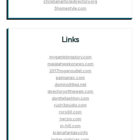
christianarticledirectory.org
5homestyle.com
Links
mygamblingstory.com
majalahwekonews.com
2017hoganoutlet.com
pelmanec.com
domino99qq.net
directoryoftheweb.com
donttellashton.com
rush3studio.com
roro90.com
herzio.com
in-hi5.com
krainafantasy.info
todas-noticias.com