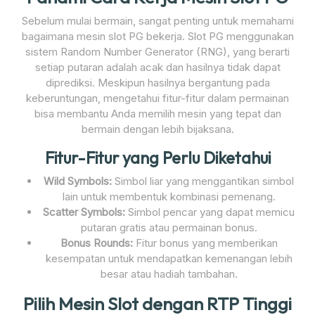
Sebelum mulai bermain, sangat penting untuk memahami
bagaimana mesin slot PG bekerja. Slot PG menggunakan
sistem Random Number Generator (RNG), yang berarti
setiap putaran adalah acak dan hasilnya tidak dapat
diprediksi. Meskipun hasilnya bergantung pada
keberuntungan, mengetahui fitur-fitur dalam permainan
bisa membantu Anda memilih mesin yang tepat dan
bermain dengan lebih bijaksana.
Fitur-Fitur yang Perlu Diketahui
Wild Symbols:
Simbol liar yang menggantikan simbol
lain untuk membentuk kombinasi pemenang.
Scatter Symbols:
Simbol pencar yang dapat memicu
putaran gratis atau permainan bonus.
Bonus Rounds:
Fitur bonus yang memberikan
kesempatan untuk mendapatkan kemenangan lebih
besar atau hadiah tambahan.
Pilih Mesin Slot dengan RTP Tinggi