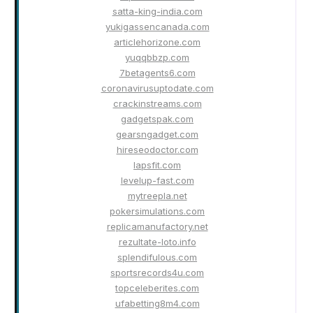
satta-king-india.com
yukigassencanada.com
articlehorizone.com
yuqqbbzp.com
7betagents6.com
coronavirusuptodate.com
crackinstreams.com
gadgetspak.com
gearsngadget.com
hireseodoctor.com
lapsfit.com
levelup-fast.com
mytreepla.net
pokersimulations.com
replicamanufactory.net
rezultate-loto.info
splendifulous.com
sportsrecords4u.com
topceleberites.com
ufabetting8m4.com