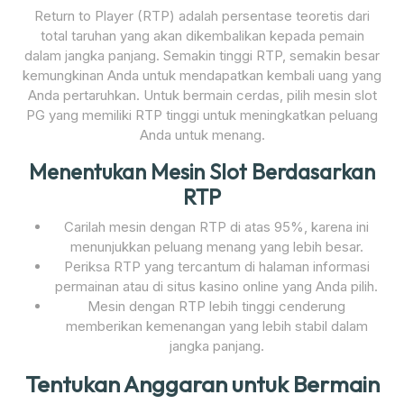
Return to Player (RTP) adalah persentase teoretis dari
total taruhan yang akan dikembalikan kepada pemain
dalam jangka panjang. Semakin tinggi RTP, semakin besar
kemungkinan Anda untuk mendapatkan kembali uang yang
Anda pertaruhkan. Untuk bermain cerdas, pilih mesin slot
PG yang memiliki RTP tinggi untuk meningkatkan peluang
Anda untuk menang.
Menentukan Mesin Slot Berdasarkan
RTP
Carilah mesin dengan RTP di atas 95%, karena ini
menunjukkan peluang menang yang lebih besar.
Periksa RTP yang tercantum di halaman informasi
permainan atau di situs kasino online yang Anda pilih.
Mesin dengan RTP lebih tinggi cenderung
memberikan kemenangan yang lebih stabil dalam
jangka panjang.
Tentukan Anggaran untuk Bermain