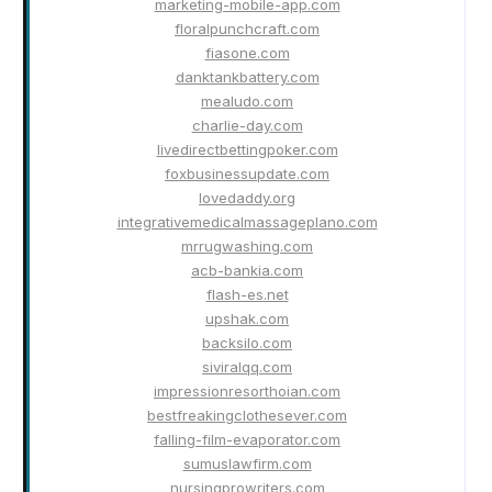
marketing-mobile-app.com
floralpunchcraft.com
fiasone.com
danktankbattery.com
mealudo.com
charlie-day.com
livedirectbettingpoker.com
foxbusinessupdate.com
lovedaddy.org
integrativemedicalmassageplano.com
mrrugwashing.com
acb-bankia.com
flash-es.net
upshak.com
backsilo.com
siviralqq.com
impressionresorthoian.com
bestfreakingclothesever.com
falling-film-evaporator.com
sumuslawfirm.com
nursingprowriters.com