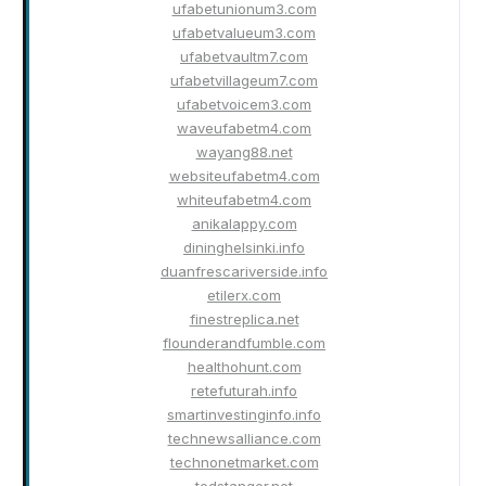
ufabetunionum3.com
ufabetvalueum3.com
ufabetvaultm7.com
ufabetvillageum7.com
ufabetvoicem3.com
waveufabetm4.com
wayang88.net
websiteufabetm4.com
whiteufabetm4.com
anikalappy.com
dininghelsinki.info
duanfrescariverside.info
etilerx.com
finestreplica.net
flounderandfumble.com
healthohunt.com
retefuturah.info
smartinvestinginfo.info
technewsalliance.com
technonetmarket.com