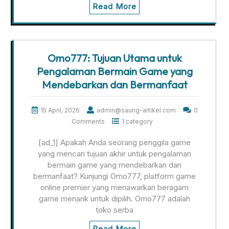
Read More
Omo777: Tujuan Utama untuk
Pengalaman Bermain Game yang
Mendebarkan dan Bermanfaat
15 April, 2026
admin@saung-artikel.com
0
Comments
1 category
[ad_1] Apakah Anda seorang penggila game
yang mencari tujuan akhir untuk pengalaman
bermain game yang mendebarkan dan
bermanfaat? Kunjungi Omo777, platform game
online premier yang menawarkan beragam
game menarik untuk dipilih. Omo777 adalah
toko serba
Read More