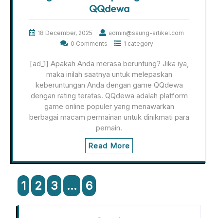
QQdewa
18 December, 2025
admin@saung-artikel.com
0 Comments
1 category
[ad_1] Apakah Anda merasa beruntung? Jika iya,
maka inilah saatnya untuk melepaskan
keberuntungan Anda dengan game QQdewa
dengan rating teratas. QQdewa adalah platform
game online populer yang menawarkan
berbagai macam permainan untuk dinikmati para
pemain.
Read More
Posts
1
2
3
…
6
Page
Page
Page
Page
pagination