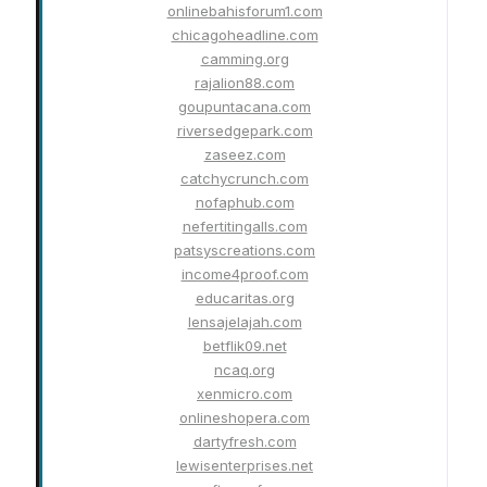
onlinebahisforum1.com
chicagoheadline.com
camming.org
rajalion88.com
goupuntacana.com
riversedgepark.com
zaseez.com
catchycrunch.com
nofaphub.com
nefertitingalls.com
patsyscreations.com
income4proof.com
educaritas.org
lensajelajah.com
betflik09.net
ncaq.org
xenmicro.com
onlineshopera.com
dartyfresh.com
lewisenterprises.net