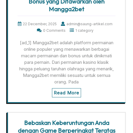
Bonus yang Ditawarkan oleh
Mangga2bet
22 December, 2025
admin@saung-artikel.com
0 Comments
1 category
[ad_1] Mangga2bet adalah platform permainan
online populer yang menawarkan berbagai
macam permainan dan bonus untuk dinikmati
para pemain. Dari permainan kasino klasik
hingga peluang taruhan olahraga yang menarik,
Mangga2bet memiliki sesuatu untuk semua
orang. Pada
Read More
Bebaskan Keberuntungan Anda
dengan Game Berperingkat Teratas