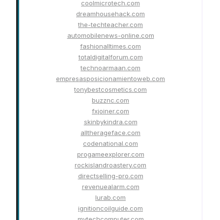
coolmicrotech.com
dreamhousehack.com
the-techteacher.com
automobilenews-online.com
fashionalltimes.com
totaldigitalforum.com
technoarmaan.com
empresasposicionamientoweb.com
tonybestcosmetics.com
buzznc.com
fxjoiner.com
skinbykindra.com
alltherageface.com
codenational.com
progameexplorer.com
rockislandroastery.com
directselling-pro.com
revenuealarm.com
lurab.com
ignitioncoilguide.com
mytechcomputer.com