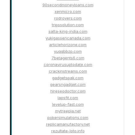
90secondmoneyloans.com
xenmicro.com
rodrovers.com
tripssolution.com
satta-king-india.com
yukigassencanada.com
articlehorizone.com
yuqqbbzp.com
7betagents6.com
coronavirusuptodate.com
crackinstreams.com
gadgetspak.com
gearsngadget.com
hireseodoctor.com
lapsfit.com
levelup-fast.com
mytreepla.net
pokersimulations.com
replicamanufactory.net
rezultate-loto.info