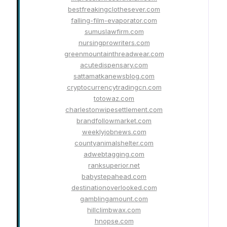
bestfreakingclothesever.com
falling-film-evaporator.com
sumuslawfirm.com
nursingprowriters.com
greenmountainthreadwear.com
acutedispensary.com
sattamatkanewsblog.com
cryptocurrencytradingcn.com
totowaz.com
charlestonwipesettlement.com
brandfollowmarket.com
weeklyjobnews.com
countyanimalshelter.com
adwebtagging.com
ranksuperior.net
babystepahead.com
destinationoverlooked.com
gamblingamount.com
hillclimbwax.com
hnopse.com