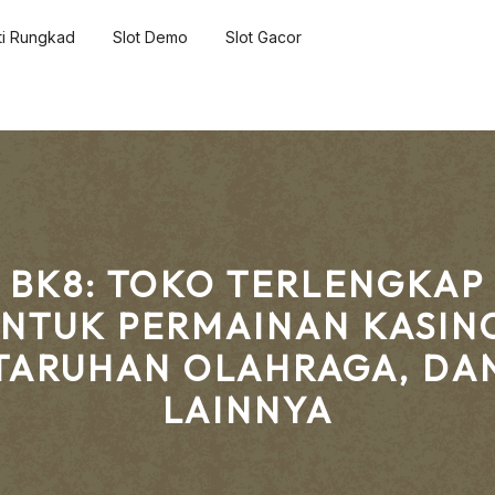
ti Rungkad
Slot Demo
Slot Gacor
BK8: TOKO TERLENGKAP
NTUK PERMAINAN KASIN
TARUHAN OLAHRAGA, DA
LAINNYA