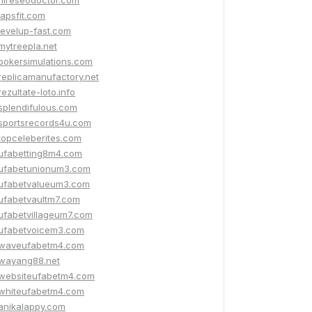
lapsfit.com
levelup-fast.com
mytreepla.net
pokersimulations.com
replicamanufactory.net
rezultate-loto.info
splendifulous.com
sportsrecords4u.com
topceleberites.com
ufabetting8m4.com
ufabetunionum3.com
ufabetvalueum3.com
ufabetvaultm7.com
ufabetvillageum7.com
ufabetvoicem3.com
waveufabetm4.com
wayang88.net
websiteufabetm4.com
whiteufabetm4.com
anikalappy.com