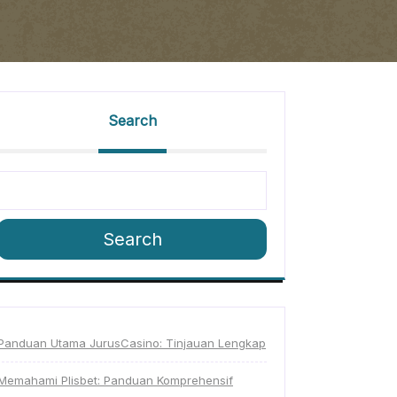
Search
Search
Panduan Utama JurusCasino: Tinjauan Lengkap
Memahami Plisbet: Panduan Komprehensif