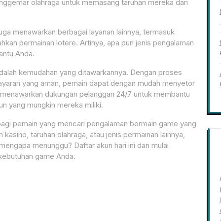
penggemar olahraga untuk memasang taruhan mereka dan
 juga menawarkan berbagai layanan lainnya, termasuk
bahkan permainan lotere. Artinya, apa pun jenis pengalaman
antu Anda.
dalah kemudahan yang ditawarkannya. Dengan proses
ayaran yang aman, pemain dapat dengan mudah menyetor
uga menawarkan dukungan pelanggan 24/7 untuk membantu
n yang mungkin mereka miliki.
a bagi pemain yang mencari pengalaman bermain game yang
asino, taruhan olahraga, atau jenis permainan lainnya,
mengapa menunggu? Daftar akun hari ini dan mulai
 kebutuhan game Anda.