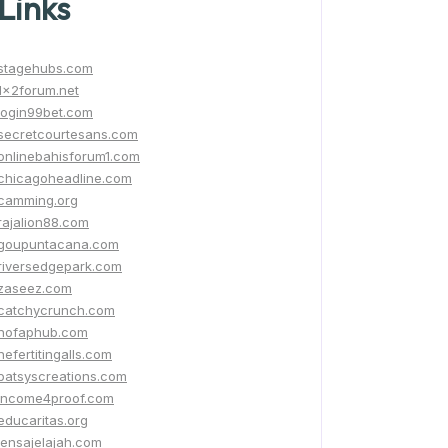
Links
stagehubs.com
1x2forum.net
login99bet.com
secretcourtesans.com
onlinebahisforum1.com
chicagoheadline.com
camming.org
rajalion88.com
goupuntacana.com
riversedgepark.com
zaseez.com
catchycrunch.com
nofaphub.com
nefertitingalls.com
patsyscreations.com
income4proof.com
educaritas.org
lensajelajah.com