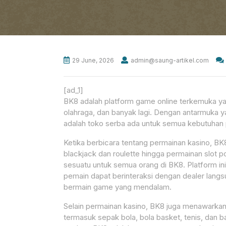
29 June, 2026
admin@saung-artikel.com
[ad_1]
BK8 adalah platform game online terkemuka y
olahraga, dan banyak lagi. Dengan antarmuka 
adalah toko serba ada untuk semua kebutuhan
Ketika berbicara tentang permainan kasino, BK
blackjack dan roulette hingga permainan slot p
sesuatu untuk semua orang di BK8. Platform in
pemain dapat berinteraksi dengan dealer langs
bermain game yang mendalam.
Selain permainan kasino, BK8 juga menawarkan
termasuk sepak bola, bola basket, tenis, dan b