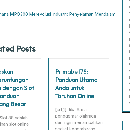
mana MPO300 Merevolusi Industri: Penyelaman Mendalam
ated Posts
askan
Primabet78:
runtungan
Panduan Utama
 dengan Slot
Anda untuk
Panduan
Taruhan Online
ang Besar
[ad_1] Jika Anda
penggemar olahraga
 Slot 88 adalah
dan ingin menambahkan
nan slot online
sedikit kegembiraan…