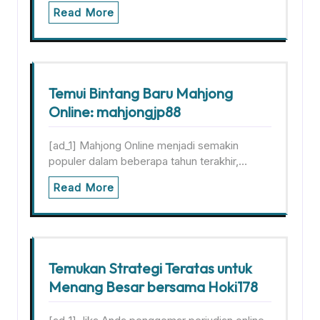
Read More
Temui Bintang Baru Mahjong
Online: mahjongjp88
[ad_1] Mahjong Online menjadi semakin
populer dalam beberapa tahun terakhir,…
Read More
Temukan Strategi Teratas untuk
Menang Besar bersama Hoki178