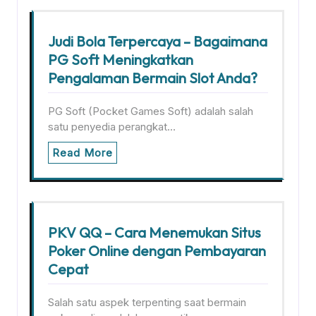
Judi Bola Terpercaya – Bagaimana
PG Soft Meningkatkan
Pengalaman Bermain Slot Anda?
PG Soft (Pocket Games Soft) adalah salah
satu penyedia perangkat…
Read More
PKV QQ – Cara Menemukan Situs
Poker Online dengan Pembayaran
Cepat
Salah satu aspek terpenting saat bermain