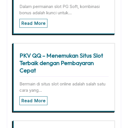
Dalam permainan slot PG Soft, kombinasi
bonus adalah kunci untuk…
Read More
PKV QQ – Menemukan Situs Slot
Terbaik dengan Pembayaran
Cepat
Bermain di situs slot online adalah salah satu
cara yang…
Read More