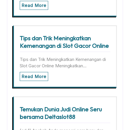
Read More
Tips dan Trik Meningkatkan
Kemenangan di Slot Gacor Online
Tips dan Trik Meningkatkan Kemenangan di
Slot Gacor Online Meningkatkan…
Read More
Temukan Dunia Judi Online Seru
bersama Deltaslot88