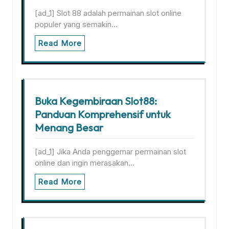
[ad_1] Slot 88 adalah permainan slot online
populer yang semakin…
Read More
Buka Kegembiraan Slot88:
Panduan Komprehensif untuk
Menang Besar
[ad_1] Jika Anda penggemar permainan slot
online dan ingin merasakan…
Read More