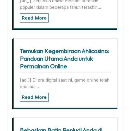
[ad_1] Perjudian online menjadi semakin
populer dalam beberapa tahun terakhir,…
Read More
Temukan Kegembiraan Ahlicasino:
Panduan Utama Anda untuk
Permainan Online
[ad_1] Di era digital saat ini, game online telah
menjadi…
Read More
Bebaskan Batin Penjudi Anda di