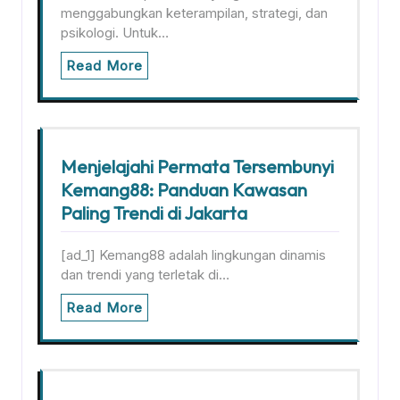
menggabungkan keterampilan, strategi, dan
psikologi. Untuk…
Read More
Menjelajahi Permata Tersembunyi
Kemang88: Panduan Kawasan
Paling Trendi di Jakarta
[ad_1] Kemang88 adalah lingkungan dinamis
dan trendi yang terletak di…
Read More