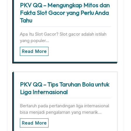
PKV QQ – Mengungkap Mitos dan
Fakta Slot Gacor yang Perlu Anda
Tahu
Apa Itu Slot Gacor? Slot gacor adalah istilah
yang populer…
Read More
PKV QQ – Tips Taruhan Bola untuk
Liga Internasional
Bertaruh pada pertandingan liga internasional
bisa menjadi pengalaman yang menarik…
Read More