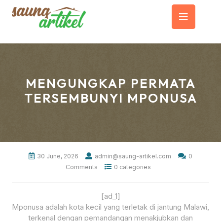
Skip
Op
to
content
But
MENGUNGKAP PERMATA
TERSEMBUNYI MPONUSA
30 June, 2026
admin@saung-artikel.com
0
Comments
0 categories
[ad_1]
Mponusa adalah kota kecil yang terletak di jantung Malawi,
terkenal dengan pemandangan menakjubkan dan