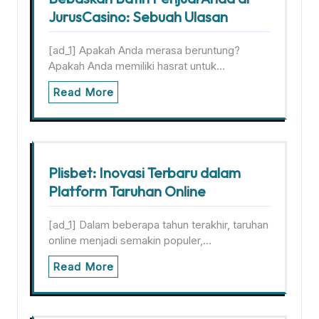
JurusCasino: Sebuah Ulasan
[ad_1] Apakah Anda merasa beruntung?
Apakah Anda memiliki hasrat untuk…
Read More
Plisbet: Inovasi Terbaru dalam
Platform Taruhan Online
[ad_1] Dalam beberapa tahun terakhir, taruhan
online menjadi semakin populer,…
Read More