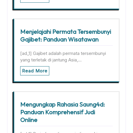
Menjelajahi Permata Tersembunyi
Gajibet: Panduan Wisatawan
[ad_1] Gajibet adalah permata tersembunyi
yang terletak di jantung Asia,…
Read More
Mengungkap Rahasia Saung4d:
Panduan Komprehensif Judi
Online