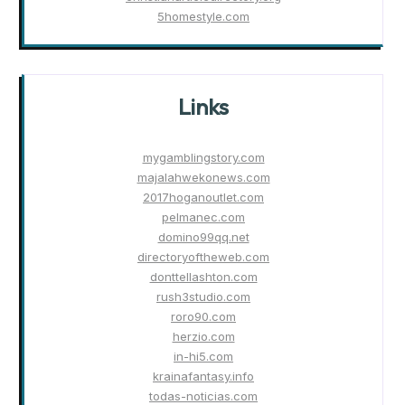
5homestyle.com
Links
mygamblingstory.com
majalahwekonews.com
2017hoganoutlet.com
pelmanec.com
domino99qq.net
directoryoftheweb.com
donttellashton.com
rush3studio.com
roro90.com
herzio.com
in-hi5.com
krainafantasy.info
todas-noticias.com