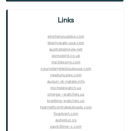
Links
jimsfamousbbq.com
libertywalk-usa.com
australiamovie.net
gizmobird.co.uk
mp3djsong.com
coursdanglaistoulouse.com
neptunuslex.com
auguri-di-natale.info
michelewatch.us
omega--watches.us
breitling-watches.us
tgarnettcentrallautoads.com
fixadvert.com
autopluz.co
save3time-c.com