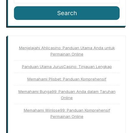
Search
Menjelajahi Ahlicasino: Panduan Utama Anda untuk
Permainan Online
Panduan Utama JurusCasino: Tinjauan Lengkap
Memahami Plisbet: Panduan Komprehensif
Memahami Bunga99: Panduan Anda dalam Taruhan
Online
Memahami Winlose99: Panduan Komprehensif
Permainan Online