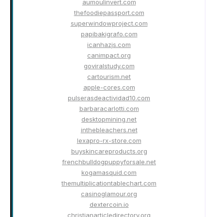
aumoulinvert.com
thefoodiepassport.com
superwindowproject.com
papibakigrafo.com
icanhazjs.com
canimpact.org
goviralstudy.com
cartourism.net
apple-cores.com
pulserasdeactividad10.com
barbaracarlotti.com
desktopmining.net
inthebleachers.net
lexapro-rx-store.com
buyskincareproducts.org
frenchbulldogpuppyforsale.net
kogamasquid.com
themultiplicationtablechart.com
casinoglamour.org
dextercoin.io
christianarticledirectory.org