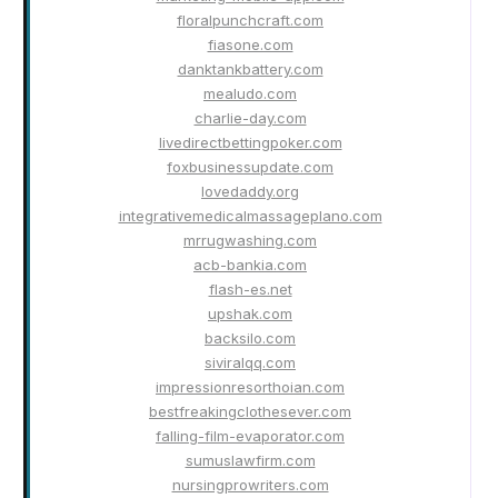
floralpunchcraft.com
fiasone.com
danktankbattery.com
mealudo.com
charlie-day.com
livedirectbettingpoker.com
foxbusinessupdate.com
lovedaddy.org
integrativemedicalmassageplano.com
mrrugwashing.com
acb-bankia.com
flash-es.net
upshak.com
backsilo.com
siviralqq.com
impressionresorthoian.com
bestfreakingclothesever.com
falling-film-evaporator.com
sumuslawfirm.com
nursingprowriters.com