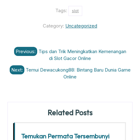
Tags:
slot
Category:
Uncategorized
Post
Previous:
Tips dan Trik Meningkatkan Kemenangan
navigation
di Slot Gacor Online
Next:
Temui Dewacukong88: Bintang Baru Dunia Game
Online
Related Posts
Temukan Permata Tersembunyi