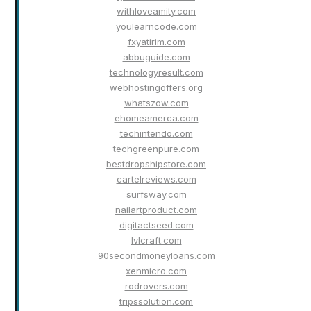
withloveamity.com
youlearncode.com
fxyatirim.com
abbuguide.com
technologyresult.com
webhostingoffers.org
whatszow.com
ehomeamerca.com
techintendo.com
techgreenpure.com
bestdropshipstore.com
cartelreviews.com
surfsway.com
nailartproduct.com
digitactseed.com
lvlcraft.com
90secondmoneyloans.com
xenmicro.com
rodrovers.com
tripssolution.com