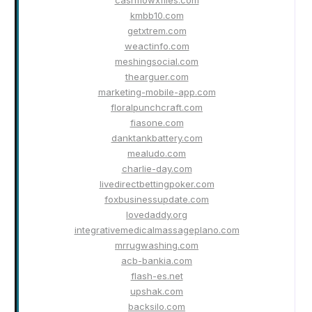
cashflowxfiles.com
kmbb10.com
getxtrem.com
weactinfo.com
meshingsocial.com
thearguer.com
marketing-mobile-app.com
floralpunchcraft.com
fiasone.com
danktankbattery.com
mealudo.com
charlie-day.com
livedirectbettingpoker.com
foxbusinessupdate.com
lovedaddy.org
integrativemedicalmassageplano.com
mrrugwashing.com
acb-bankia.com
flash-es.net
upshak.com
backsilo.com