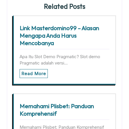
Related Posts
Link Masterdomino99 – Alasan
Mengapa Anda Harus
Mencobanya
Apa Itu Slot Demo Pragmatic? Slot demo
Pragmatic adalah versi…
Read More
Memahami Plisbet: Panduan
Komprehensif
Memahami Plisbet: Panduan Komprehensif