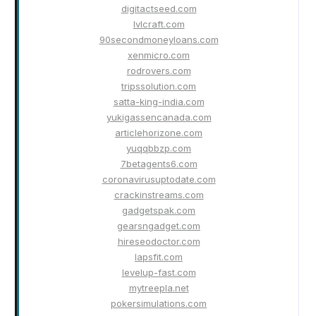
digitactseed.com
lvlcraft.com
90secondmoneyloans.com
xenmicro.com
rodrovers.com
tripssolution.com
satta-king-india.com
yukigassencanada.com
articlehorizone.com
yuqqbbzp.com
7betagents6.com
coronavirusuptodate.com
crackinstreams.com
gadgetspak.com
gearsngadget.com
hireseodoctor.com
lapsfit.com
levelup-fast.com
mytreepla.net
pokersimulations.com