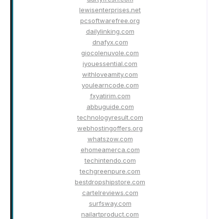
lewisenterprises.net
pcsoftwarefree.org
dailylinking.com
dnafyx.com
giocolenuvole.com
iyouessential.com
withloveamity.com
youlearncode.com
fxyatirim.com
abbuguide.com
technologyresult.com
webhostingoffers.org
whatszow.com
ehomeamerca.com
techintendo.com
techgreenpure.com
bestdropshipstore.com
cartelreviews.com
surfsway.com
nailartproduct.com