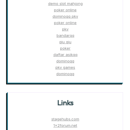
demo slot mahjong
poker online
dominoqq pkv
poker online
pkv
bandarqq
qiu qiu
poker
daftar asikqq
dominoqq
pkv games
dominoqq
Links
stagehubs.com
1x2forum.net