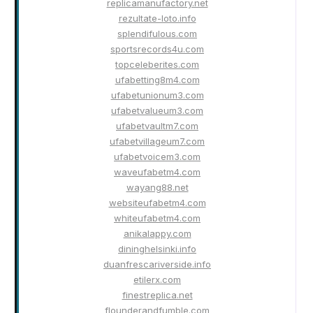
replicamanufactory.net
rezultate-loto.info
splendifulous.com
sportsrecords4u.com
topceleberites.com
ufabetting8m4.com
ufabetunionum3.com
ufabetvalueum3.com
ufabetvaultm7.com
ufabetvillageum7.com
ufabetvoicem3.com
waveufabetm4.com
wayang88.net
websiteufabetm4.com
whiteufabetm4.com
anikalappy.com
dininghelsinki.info
duanfrescariverside.info
etilerx.com
finestreplica.net
flounderandfumble.com