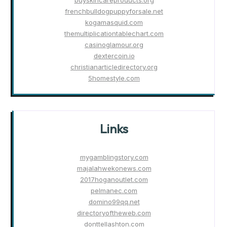
buyskincareproducts.org
frenchbulldogpuppyforsale.net
kogamasquid.com
themultiplicationtablechart.com
casinoglamour.org
dextercoin.io
christianarticledirectory.org
5homestyle.com
Links
mygamblingstory.com
majalahwekonews.com
2017hoganoutlet.com
pelmanec.com
domino99qq.net
directoryoftheweb.com
donttellashton.com