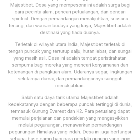
Majestibet. Desa yang mempesona ini adalah surga bagi
para pecinta alam, pencari petualangan, dan pencari
spiritual. Dengan pemandangan menakjubkan, suasana
tenang, dan warisan budaya yang kaya, Majestibet adalah
destinasi yang tiada duanya.
Terletak di wilayah utara India, Majestibet terletak di
tengah puncak yang tertutup salju, hutan lebat, dan sungai
yang masih asli. Desa ini adalah tempat peristirahatan
sempurna bagi mereka yang mencari kenyamanan dan
ketenangan di pangkuan alam. Udaranya segar, lingkungan
sekitarnya damai, dan pemandangannya sungguh
menakjubkan.
Salah satu daya tarik utama Majestibet adalah
kedekatannya dengan beberapa puncak tertinggi di dunia,
termasuk Gunung Everest dan K2. Para petualang dapat
memulai perjalanan dan pendakian yang mengasyikkan
melalui pegunungan, menawarkan pemandangan
pegunungan Himalaya yang indah. Desa ini juga berfungsi
sebagai base camp bagi para pendaki gunung yang ingin