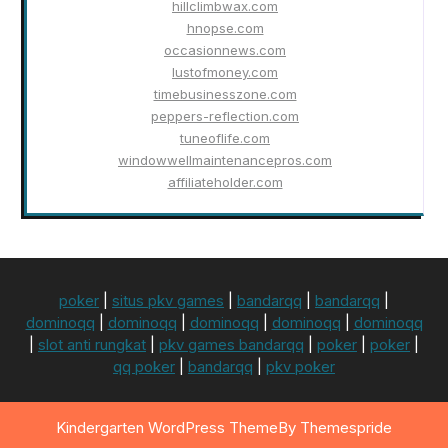
hillclimbwax.com
hnopse.com
occasionnews.com
lustofmoney.com
timebusinesszone.com
peppers-reflection.com
tuneoflife.com
windowwellmaintenancepros.com
affiliateholder.com
poker
|
situs pkv games
|
bandarqq
|
bandarqq
|
dominoqq
|
dominoqq
|
dominoqq
|
dominoqq
|
dominoqq
|
slot anti rungkat
|
pkv games bandarqq
|
poker
|
poker
|
qq poker
|
bandarqq
|
pkv poker
Kindergarten WordPress Theme
By Themespride