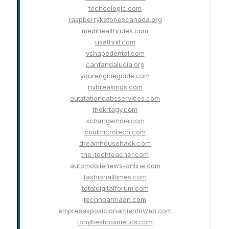
techoologic.com
raspberryketonescanada.org
medihealthrules.com
usathrill.com
vshapedental.com
canfandalucia.org
yourengineguide.com
nybreakings.com
outstationcabsservices.com
thekrtagy.com
xchangeindia.com
coolmicrotech.com
dreamhousehack.com
the-techteacher.com
automobilenews-online.com
fashionalltimes.com
totaldigitalforum.com
technoarmaan.com
empresasposicionamientoweb.com
tonybestcosmetics.com