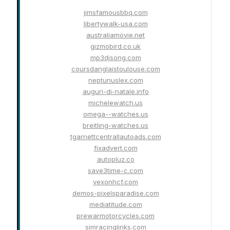
jimsfamousbbq.com
libertywalk-usa.com
australiamovie.net
gizmobird.co.uk
mp3djsong.com
coursdanglaistoulouse.com
neptunuslex.com
auguri-di-natale.info
michelewatch.us
omega--watches.us
breitling-watches.us
tgarnettcentrallautoads.com
fixadvert.com
autopluz.co
save3time-c.com
vexonhcf.com
demos-pixelsparadise.com
mediatitude.com
prewarmotorcycles.com
simracinglinks.com