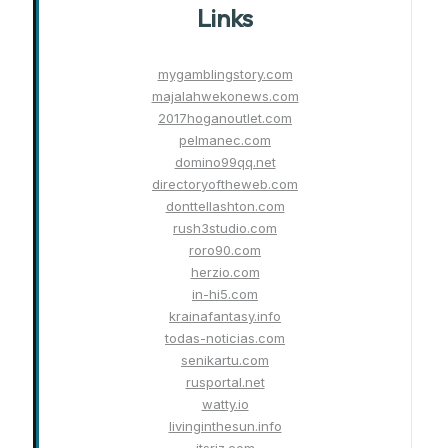
Links
mygamblingstory.com
majalahwekonews.com
2017hoganoutlet.com
pelmanec.com
domino99qq.net
directoryoftheweb.com
donttellashton.com
rush3studio.com
roro90.com
herzio.com
in-hi5.com
krainafantasy.info
todas-noticias.com
senikartu.com
rusportal.net
watty.io
livinginthesun.info