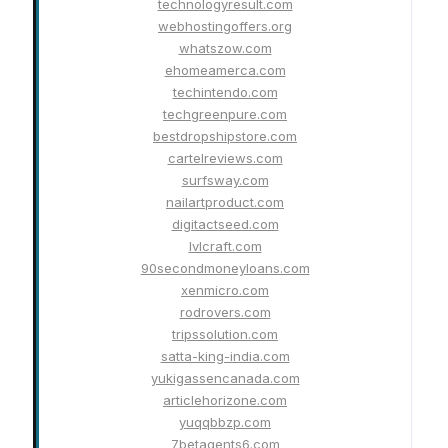
technologyresult.com
webhostingoffers.org
whatszow.com
ehomeamerca.com
techintendo.com
techgreenpure.com
bestdropshipstore.com
cartelreviews.com
surfsway.com
nailartproduct.com
digitactseed.com
lvlcraft.com
90secondmoneyloans.com
xenmicro.com
rodrovers.com
tripssolution.com
satta-king-india.com
yukigassencanada.com
articlehorizone.com
yuqqbbzp.com
7betagents6.com