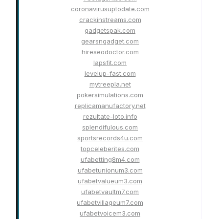
coronavirusuptodate.com
crackinstreams.com
gadgetspak.com
gearsngadget.com
hireseodoctor.com
lapsfit.com
levelup-fast.com
mytreepla.net
pokersimulations.com
replicamanufactory.net
rezultate-loto.info
splendifulous.com
sportsrecords4u.com
topceleberites.com
ufabetting8m4.com
ufabetunionum3.com
ufabetvalueum3.com
ufabetvaultm7.com
ufabetvillageum7.com
ufabetvoicem3.com