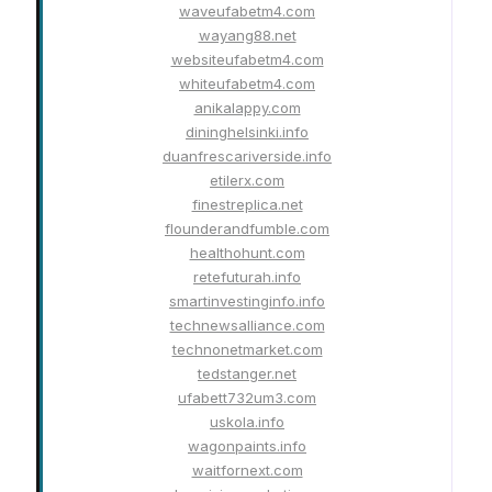
waveufabetm4.com
wayang88.net
websiteufabetm4.com
whiteufabetm4.com
anikalappy.com
dininghelsinki.info
duanfrescariverside.info
etilerx.com
finestreplica.net
flounderandfumble.com
healthohunt.com
retefuturah.info
smartinvestinginfo.info
technewsalliance.com
technonetmarket.com
tedstanger.net
ufabett732um3.com
uskola.info
wagonpaints.info
waitfornext.com