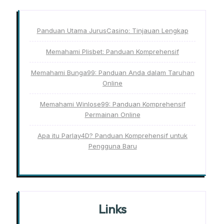
Panduan Utama JurusCasino: Tinjauan Lengkap
Memahami Plisbet: Panduan Komprehensif
Memahami Bunga99: Panduan Anda dalam Taruhan
Online
Memahami Winlose99: Panduan Komprehensif
Permainan Online
Apa itu Parlay4D? Panduan Komprehensif untuk
Pengguna Baru
Links