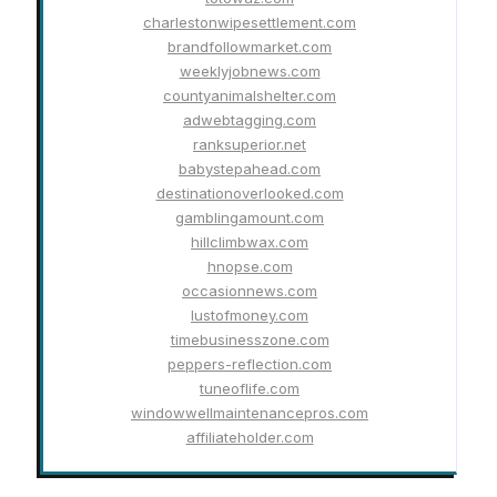
charlestonwipesettlement.com
brandfollowmarket.com
weeklyjobnews.com
countyanimalshelter.com
adwebtagging.com
ranksuperior.net
babystepahead.com
destinationoverlooked.com
gamblingamount.com
hillclimbwax.com
hnopse.com
occasionnews.com
lustofmoney.com
timebusinesszone.com
peppers-reflection.com
tuneoflife.com
windowwellmaintenancepros.com
affiliateholder.com