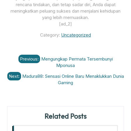
rencana tindakan, dan tetap sadar diri, Anda dapat
meningkatkan peluang sukses dan menjalani kehidupan
yang lebih memuaskan.
[ad_2]
Category:
Uncategorized
Post
Previous:
Mengungkap Permata Tersembunyi
navigation
Mponusa
Next:
Madura88: Sensasi Online Baru Menaklukkan Dunia
Gaming
Related Posts