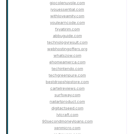
giocolenuvole.com
iyouessential.com
withloveamity.com
youlearncode.com
fxyatirim.com
abbuguide.com
technologyresult.com
webhostingoffers.org
whatszow.com
ehomeamerca.com
techintendo.com
techgreenpure.com
bestdropshipstore.com
cartelreviews.com
surfsway.com
nailartproduct.com
digitactseed.com
lvlcraft.com
90secondmoneyloans.com
xenmicro.com