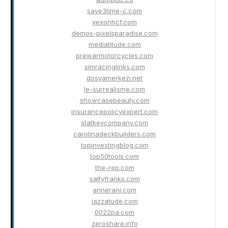
save3time-c.com
vexonhcf.com
demos-pixelsparadise.com
mediatitude.com
prewarmotorcycles.com
simracinglinks.com
dosyamerkezi.net
le-surrealisme.com
showcasebeauty.com
insurancepolicyexpert.com
statkeycompany.com
carolinadeckbuilders.com
topinvestingblog.com
top50tools.com
the-rep.com
saltyfranks.com
annerani.com
jazzatude.com
0022pa.com
zeroshare.info