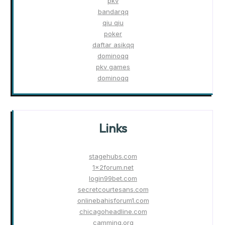
pkv
bandarqq
qiu qiu
poker
daftar asikqq
dominoqq
pkv games
dominoqq
Links
stagehubs.com
1x2forum.net
login99bet.com
secretcourtesans.com
onlinebahisforum1.com
chicagoheadline.com
camming.org