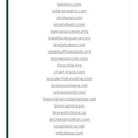
bilesinc.com
milaretreatnz.com
modaagi.com
smallvilleph.com
galiciasuroeste.info
batallasdeguerra.com
dregstudios.com
neatstuffhelpskids.org
moraessoccer.com
forochile.org
chart-track.com
wonderfultraveling.com
promocioname.net
wimaxworld.com
freeonlinecricketgames.net
bestcashing.biz
firerestrictions.us
archiesbrooklyn.com
muambeiros.net
infozblog.com