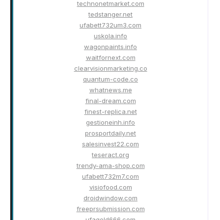
technonetmarket.com
tedstanger.net
ufabett732um3.com
uskola.info
wagonpaints.info
waitfornext.com
clearvisionmarketing.co
quantum-code.co
whatnews.me
final-dream.com
finest-replica.net
gestioneinh.info
prosportdaily.net
salesinvest22.com
teseract.org
trendy-ama-shop.com
ufabett732m7.com
visiofood.com
droidwindow.com
freeprsubmission.com
ufagold666.com