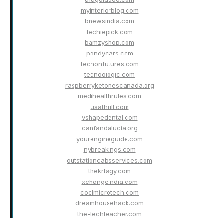
myinteriorblog.com
bnewsindia.com
techiepick.com
bamzyshop.com
pondycars.com
techonfutures.com
techoologic.com
raspberryketonescanada.org
medihealthrules.com
usathrill.com
vshapedental.com
canfandalucia.org
yourengineguide.com
nybreakings.com
outstationcabsservices.com
thekrtagy.com
xchangeindia.com
coolmicrotech.com
dreamhousehack.com
the-techteacher.com