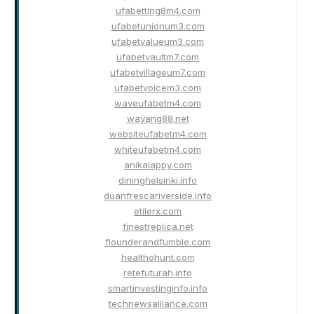
ufabetting8m4.com
ufabetunionum3.com
ufabetvalueum3.com
ufabetvaultm7.com
ufabetvillageum7.com
ufabetvoicem3.com
waveufabetm4.com
wayang88.net
websiteufabetm4.com
whiteufabetm4.com
anikalappy.com
dininghelsinki.info
duanfrescariverside.info
etilerx.com
finestreplica.net
flounderandfumble.com
healthohunt.com
retefuturah.info
smartinvestinginfo.info
technewsalliance.com