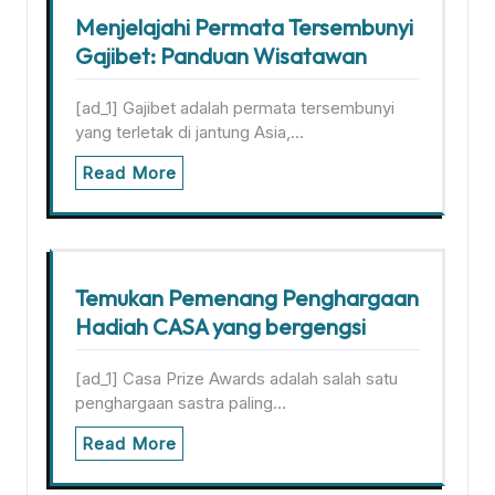
Menjelajahi Permata Tersembunyi
Gajibet: Panduan Wisatawan
[ad_1] Gajibet adalah permata tersembunyi
yang terletak di jantung Asia,…
Read More
Temukan Pemenang Penghargaan
Hadiah CASA yang bergengsi
[ad_1] Casa Prize Awards adalah salah satu
penghargaan sastra paling…
Read More