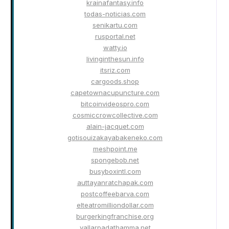
krainafantasy.info
todas-noticias.com
senikartu.com
rusportal.net
watty.io
livinginthesun.info
itsriz.com
cargoods.shop
capetownacupuncture.com
bitcoinvideospro.com
cosmiccrowcollective.com
alain-jacquet.com
gotisouizakayabakeneko.com
meshpoint.me
spongebob.net
busyboxintl.com
auttayanratchapak.com
postcoffeebarva.com
elteatromilliondollar.com
burgerkingfranchise.org
vallarpadathamma.net