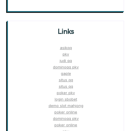
Links
asikqq
pkv
judi qq
dominoqq pkv
gaple
situs qq
situs qq
poker pkv
login sbobet
demo slot mahjong
poker online
dominoqq pkv
poker online