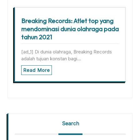
Breaking Records: Atlet top yang
mendominasi dunia olahraga pada
tahun 2021
[ad_1] Di dunia olahraga, Breaking Records
adalah tujuan konstan bagi…
Read More
Search