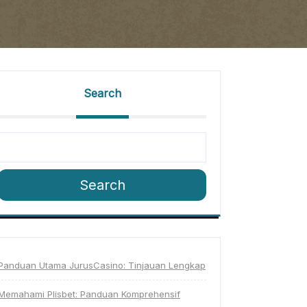
Search
Search
Panduan Utama JurusCasino: Tinjauan Lengkap
Memahami Plisbet: Panduan Komprehensif