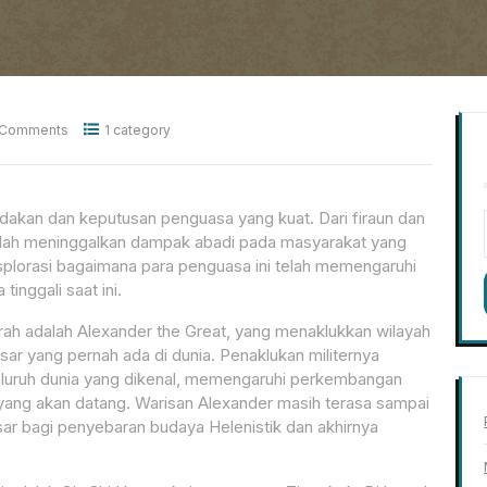
 Comments
1 category
indakan dan keputusan penguasa yang kuat. Dari firaun dan
i telah meninggalkan dampak abadi pada masyarakat yang
plorasi bagaimana para penguasa ini telah memengaruhi
inggali saat ini.
arah adalah Alexander the Great, yang menaklukkan wilayah
sar yang pernah ada di dunia. Penaklukan militernya
luruh dunia yang dikenal, memengaruhi perkembangan
d yang akan datang. Warisan Alexander masih terasa sampai
ar bagi penyebaran budaya Helenistik dan akhirnya