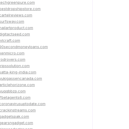
techgreenpure.com
bestdropshipstore.com
cartelreviews.com
surfsway.com
nailartproduct.com
digitactseed.com
lvlcraft.com
90secondmoneyloans.com
xenmicro.com
rodrovers.com
tripssolution.com
satta-king-india.com
yukigassencanada.com
articlehorizone.com
yuqqbbzp.com
7betagents6.com
coronavirusuptodate.com
crackinstreams.com
gadgetspak.com
gearsngadget.com
hireseodoctor.com