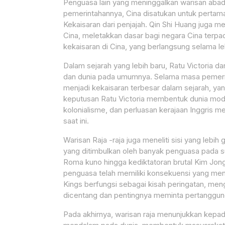
Penguasa lain yang meninggalkan warisan abadi
pemerintahannya, Cina disatukan untuk pertam
Kekaisaran dari penjajah. Qin Shi Huang juga 
Cina, meletakkan dasar bagi negara Cina terpa
kekaisaran di Cina, yang berlangsung selama leb
Dalam sejarah yang lebih baru, Ratu Victoria d
dan dunia pada umumnya. Selama masa pemerint
menjadi kekaisaran terbesar dalam sejarah, yan
keputusan Ratu Victoria membentuk dunia mode
kolonialisme, dan perluasan kerajaan Inggris m
saat ini.
Warisan Raja -raja juga meneliti sisi yang lebih
yang ditimbulkan oleh banyak penguasa pada sub
Roma kuno hingga kediktatoran brutal Kim Jon
penguasa telah memiliki konsekuensi yang me
Kings berfungsi sebagai kisah peringatan, men
dicentang dan pentingnya meminta pertanggun
Pada akhirnya, warisan raja menunjukkan kepa