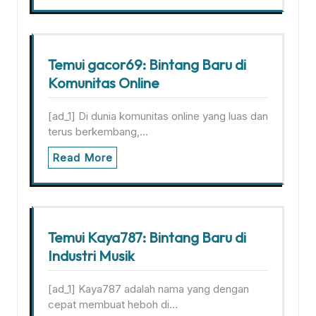
Temui gacor69: Bintang Baru di
Komunitas Online
[ad_1] Di dunia komunitas online yang luas dan
terus berkembang,…
Read More
Temui Kaya787: Bintang Baru di
Industri Musik
[ad_1] Kaya787 adalah nama yang dengan
cepat membuat heboh di…