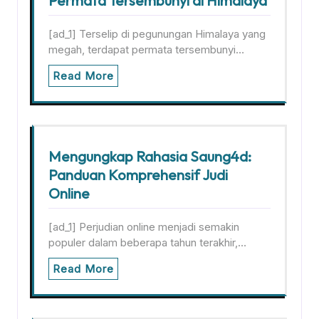
Permata Tersembunyi di Himalaya
[ad_1] Terselip di pegunungan Himalaya yang
megah, terdapat permata tersembunyi…
Read More
Mengungkap Rahasia Saung4d:
Panduan Komprehensif Judi
Online
[ad_1] Perjudian online menjadi semakin
populer dalam beberapa tahun terakhir,…
Read More