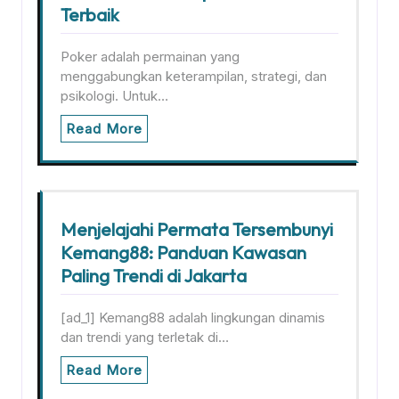
Terbaik
Poker adalah permainan yang
menggabungkan keterampilan, strategi, dan
psikologi. Untuk…
Read More
Menjelajahi Permata Tersembunyi
Kemang88: Panduan Kawasan
Paling Trendi di Jakarta
[ad_1] Kemang88 adalah lingkungan dinamis
dan trendi yang terletak di…
Read More