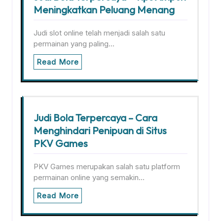
Meningkatkan Peluang Menang
Judi slot online telah menjadi salah satu
permainan yang paling…
Read More
Judi Bola Terpercaya – Cara
Menghindari Penipuan di Situs
PKV Games
PKV Games merupakan salah satu platform
permainan online yang semakin…
Read More