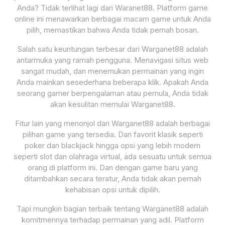
Anda? Tidak terlihat lagi dari Waranet88. Platform game
online ini menawarkan berbagai macam game untuk Anda
pilih, memastikan bahwa Anda tidak pernah bosan.
Salah satu keuntungan terbesar dari Warganet88 adalah
antarmuka yang ramah pengguna. Menavigasi situs web
sangat mudah, dan menemukan permainan yang ingin
Anda mainkan sesederhana beberapa klik. Apakah Anda
seorang gamer berpengalaman atau pemula, Anda tidak
akan kesulitan memulai Warganet88.
Fitur lain yang menonjol dari Warganet88 adalah berbagai
pilihan game yang tersedia. Dari favorit klasik seperti
poker dan blackjack hingga opsi yang lebih modern
seperti slot dan olahraga virtual, ada sesuatu untuk semua
orang di platform ini. Dan dengan game baru yang
ditambahkan secara teratur, Anda tidak akan pernah
kehabisan opsi untuk dipilih.
Tapi mungkin bagian terbaik tentang Warganet88 adalah
komitmennya terhadap permainan yang adil. Platform