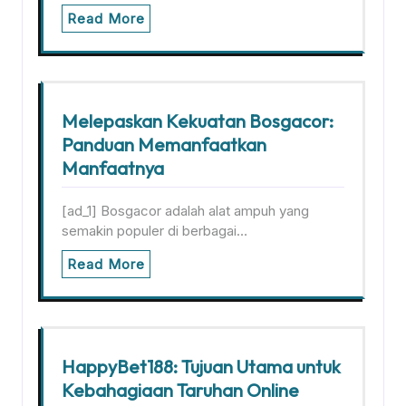
Read More
Melepaskan Kekuatan Bosgacor:
Panduan Memanfaatkan
Manfaatnya
[ad_1] Bosgacor adalah alat ampuh yang
semakin populer di berbagai…
Read More
HappyBet188: Tujuan Utama untuk
Kebahagiaan Taruhan Online