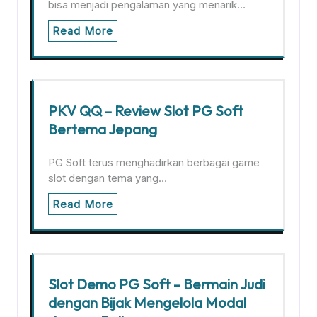
bisa menjadi pengalaman yang menarik…
Read More
PKV QQ – Review Slot PG Soft
Bertema Jepang
PG Soft terus menghadirkan berbagai game
slot dengan tema yang…
Read More
Slot Demo PG Soft – Bermain Judi
dengan Bijak Mengelola Modal