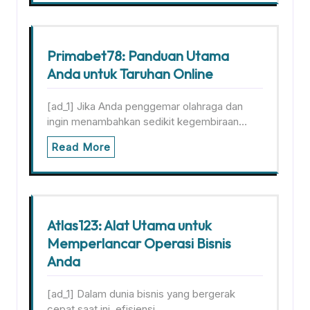
Primabet78: Panduan Utama
Anda untuk Taruhan Online
[ad_1] Jika Anda penggemar olahraga dan
ingin menambahkan sedikit kegembiraan…
Read More
Atlas123: Alat Utama untuk
Memperlancar Operasi Bisnis
Anda
[ad_1] Dalam dunia bisnis yang bergerak
cepat saat ini, efisiensi…