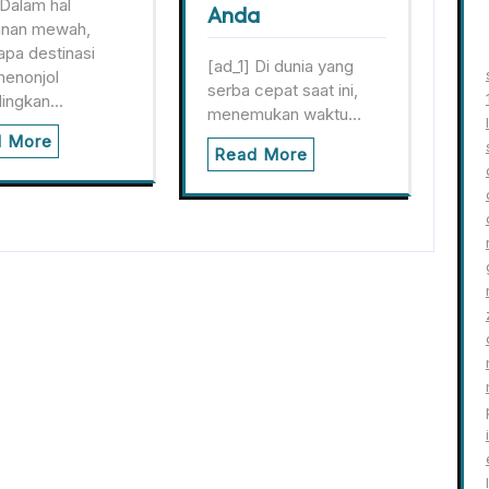
 Dalam hal
Anda
lanan mewah,
pa destinasi
[ad_1] Di dunia yang
menonjol
serba cepat saat ini,
dingkan…
menemukan waktu…
d More
Read More