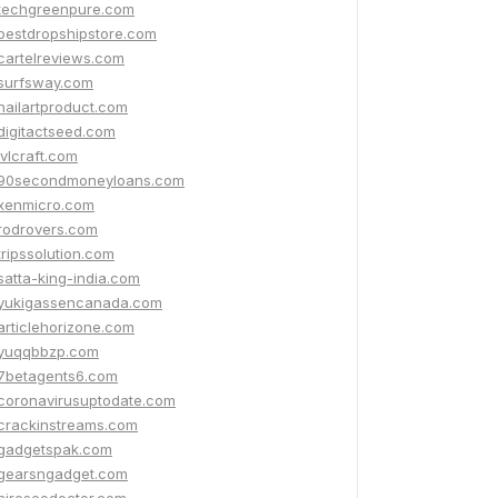
techgreenpure.com
bestdropshipstore.com
cartelreviews.com
surfsway.com
nailartproduct.com
digitactseed.com
lvlcraft.com
90secondmoneyloans.com
xenmicro.com
rodrovers.com
tripssolution.com
satta-king-india.com
yukigassencanada.com
articlehorizone.com
yuqqbbzp.com
7betagents6.com
coronavirusuptodate.com
crackinstreams.com
gadgetspak.com
gearsngadget.com
hireseodoctor.com