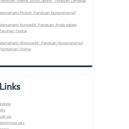
Panduan Utama JurusCasino: Tinjauan Lengkap
Memahami Plisbet: Panduan Komprehensif
Memahami Bunga99: Panduan Anda dalam
Taruhan Online
Memahami Winlose99: Panduan Komprehensif
Permainan Online
Links
asikqq
pkv
judi qq
dominoqq pkv
gaple