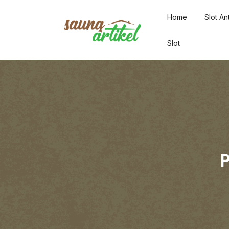
Skip
to
Home
Slot An
content
Slot