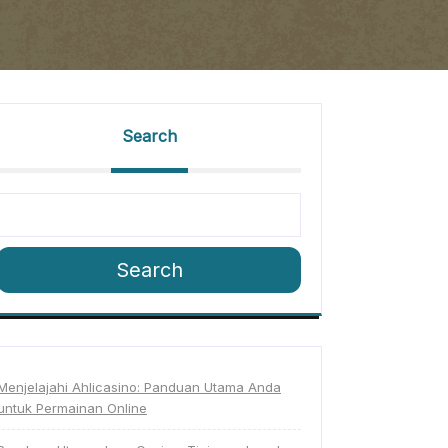
Search
Search
Menjelajahi Ahlicasino: Panduan Utama Anda
untuk Permainan Online