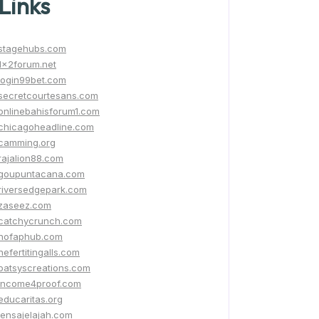
Links
stagehubs.com
1x2forum.net
login99bet.com
secretcourtesans.com
onlinebahisforum1.com
chicagoheadline.com
camming.org
rajalion88.com
goupuntacana.com
riversedgepark.com
zaseez.com
catchycrunch.com
nofaphub.com
nefertitingalls.com
patsyscreations.com
income4proof.com
educaritas.org
lensajelajah.com