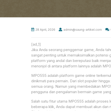
28 April, 2026
admin@saung-artikel.com
[ad_1]
Jika Anda seorang penggemar game, Anda tahu 
sangat penting untuk memaksimalkan potensi
platform yang andal dan bereputasi baik menjad
menonjol di antara platform lainnya adalah MP
MPO555 adalah platform game online terkem
dinikmati para pemain. Dari slot populer hingg
semua orang. Namun yang membedakan MPO555 
pengguna dan pengalaman bermain game yang 
Salah satu fitur utama MPO555 adalah proses
beberapa klik, Anda dapat membuat akun dan 