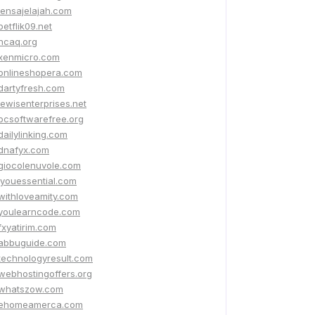
lensajelajah.com
betflik09.net
ncaq.org
xenmicro.com
onlineshopera.com
dartyfresh.com
lewisenterprises.net
pcsoftwarefree.org
dailylinking.com
dnafyx.com
giocolenuvole.com
iyouessential.com
withloveamity.com
youlearncode.com
fxyatirim.com
abbuguide.com
technologyresult.com
webhostingoffers.org
whatszow.com
ehomeamerca.com