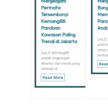
Menjelajahi
Menj
Permata
Bung
Tersembunyi
Men
Kemang88:
Pan
Panduan
And
Kawasan Paling
[ad_1]
Trendi di Jakarta
platfo
yang 
[ad_1] Kemang88
berbag
adalah lingkungan
dinamis dan trendi yang
Rea
terletak di…
Read More