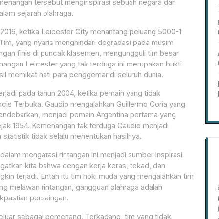
emenangan tersebut menginspirasi sebuah negara dan
alam sejarah olahraga.
 2016, ketika Leicester City menantang peluang 5000-1
Tim, yang nyaris menghindari degradasi pada musim
gan finis di puncak klasemen, mengungguli tim besar
angan Leicester yang tak terduga ini merupakan bukti
il memikat hati para penggemar di seluruh dunia.
rjadi pada tahun 2004, ketika pemain yang tidak
is Terbuka. Gaudio mengalahkan Guillermo Coria yang
 mendebarkan, menjadi pemain Argentina pertama yang
jak 1954. Kemenangan tak terduga Gaudio menjadi
statistik tidak selalu menentukan hasilnya.
 dalam mengatasi rintangan ini menjadi sumber inspirasi
gatkan kita bahwa dengan kerja keras, tekad, dan
gkin terjadi. Entah itu tim hoki muda yang mengalahkan tim
ang melawan rintangan, gangguan olahraga adalah
kpastian persaingan.
g keluar sebagai pemenang. Terkadang, tim yang tidak