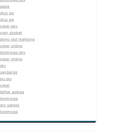
gaple
situs qq
situs qq
poker pkv
login sbobet
demo slot mahjong
poker online
dominoqq pkv
poker online
pkv
bandarqq
qiu qiu
poker
daftar asikqq
dominoqq
pkv games
dominoqq