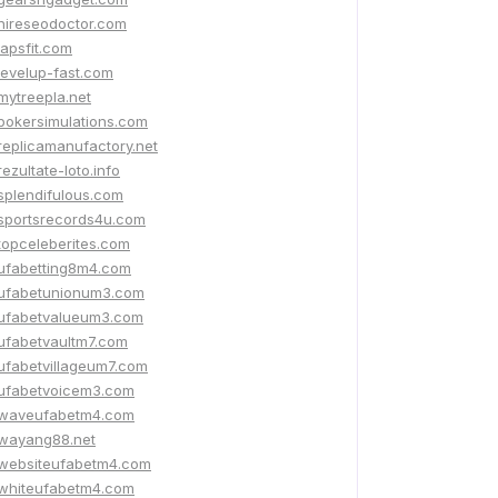
hireseodoctor.com
lapsfit.com
levelup-fast.com
mytreepla.net
pokersimulations.com
replicamanufactory.net
rezultate-loto.info
splendifulous.com
sportsrecords4u.com
topceleberites.com
ufabetting8m4.com
ufabetunionum3.com
ufabetvalueum3.com
ufabetvaultm7.com
ufabetvillageum7.com
ufabetvoicem3.com
waveufabetm4.com
wayang88.net
websiteufabetm4.com
whiteufabetm4.com