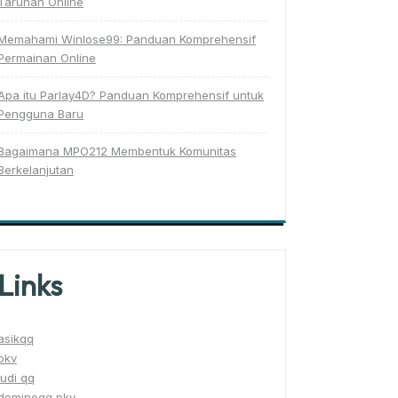
Taruhan Online
Memahami Winlose99: Panduan Komprehensif
Permainan Online
Apa itu Parlay4D? Panduan Komprehensif untuk
Pengguna Baru
Bagaimana MPO212 Membentuk Komunitas
Berkelanjutan
Links
asikqq
pkv
judi qq
dominoqq pkv