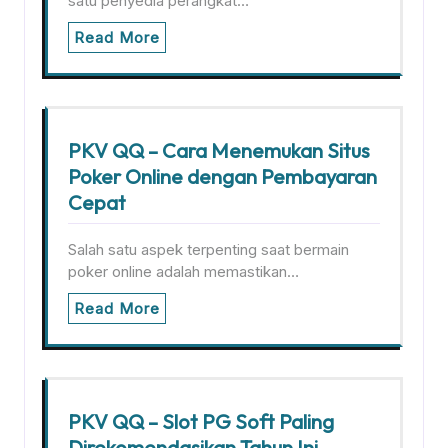
satu penyedia perangkat…
Read More
PKV QQ – Cara Menemukan Situs
Poker Online dengan Pembayaran
Cepat
Salah satu aspek terpenting saat bermain
poker online adalah memastikan…
Read More
PKV QQ – Slot PG Soft Paling
Direkomendasikan Tahun Ini