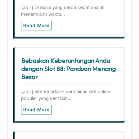
[ad_1] Di dunia yang serba cepat saat ini,
menemukan waktu…
Read More
Bebaskan Keberuntungan Anda
dengan Slot 88: Panduan Menang
Besar
[ad_1] Slot 88 adalah permainan slot online
populer yang semakin…
Read More