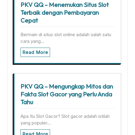
PKV QQ – Menemukan Situs Slot
Terbaik dengan Pembayaran
Cepat
Bermain di situs slot online adalah salah satu
cara yang…
Read More
PKV QQ – Mengungkap Mitos dan
Fakta Slot Gacor yang Perlu Anda
Tahu
Apa Itu Slot Gacor? Slot gacor adalah istilah
yang populer…
Read More