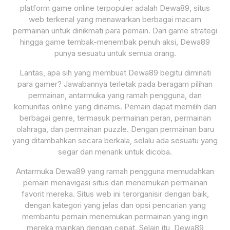
platform game online terpopuler adalah Dewa89, situs
web terkenal yang menawarkan berbagai macam
permainan untuk dinikmati para pemain. Dari game strategi
hingga game tembak-menembak penuh aksi, Dewa89
punya sesuatu untuk semua orang.
Lantas, apa sih yang membuat Dewa89 begitu diminati
para gamer? Jawabannya terletak pada beragam pilihan
permainan, antarmuka yang ramah pengguna, dan
komunitas online yang dinamis. Pemain dapat memilih dari
berbagai genre, termasuk permainan peran, permainan
olahraga, dan permainan puzzle. Dengan permainan baru
yang ditambahkan secara berkala, selalu ada sesuatu yang
segar dan menarik untuk dicoba.
Antarmuka Dewa89 yang ramah pengguna memudahkan
pemain menavigasi situs dan menemukan permainan
favorit mereka. Situs web ini terorganisir dengan baik,
dengan kategori yang jelas dan opsi pencarian yang
membantu pemain menemukan permainan yang ingin
mereka mainkan dengan cepat. Selain itu, Dewa89