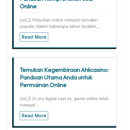
Online
[ad_1] Perjudian online menjadi semakin
populer dalam beberapa tahun terakhir,…
Read More
Temukan Kegembiraan Ahlicasino:
Panduan Utama Anda untuk
Permainan Online
[ad_1] Di era digital saat ini, game online telah
menjadi…
Read More