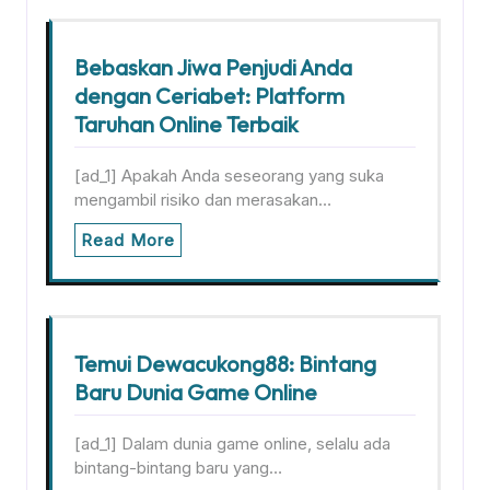
Bebaskan Jiwa Penjudi Anda
dengan Ceriabet: Platform
Taruhan Online Terbaik
[ad_1] Apakah Anda seseorang yang suka
mengambil risiko dan merasakan…
Read More
Temui Dewacukong88: Bintang
Baru Dunia Game Online
[ad_1] Dalam dunia game online, selalu ada
bintang-bintang baru yang…