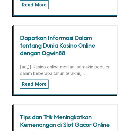
Read More
Dapatkan Informasi Dalam
tentang Dunia Kasino Online
dengan Ogwin88
[ad_1] Kasino online menjadi semakin populer
dalam beberapa tahun terakhir,…
Read More
Tips dan Trik Meningkatkan
Kemenangan di Slot Gacor Online