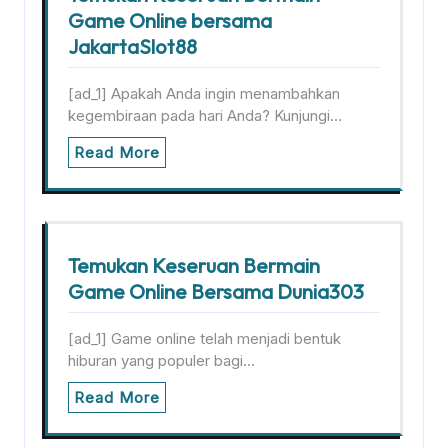
Game Online bersama
JakartaSlot88
[ad_1] Apakah Anda ingin menambahkan
kegembiraan pada hari Anda? Kunjungi…
Read More
Temukan Keseruan Bermain
Game Online Bersama Dunia303
[ad_1] Game online telah menjadi bentuk
hiburan yang populer bagi…
Read More