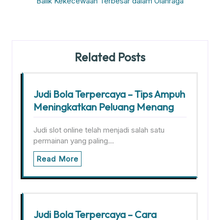
Balik Kekecewaan Terbesar dalam Olahraga
Related Posts
Judi Bola Terpercaya – Tips Ampuh
Meningkatkan Peluang Menang
Judi slot online telah menjadi salah satu
permainan yang paling…
Read More
Judi Bola Terpercaya – Cara