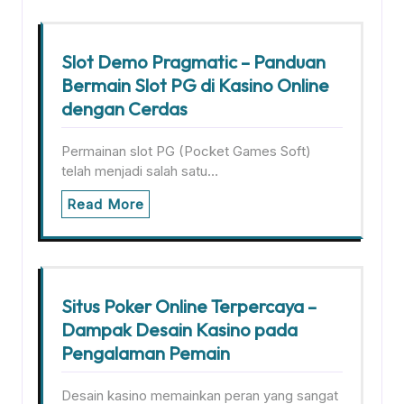
Slot Demo Pragmatic – Panduan
Bermain Slot PG di Kasino Online
dengan Cerdas
Permainan slot PG (Pocket Games Soft)
telah menjadi salah satu…
Read More
Situs Poker Online Terpercaya –
Dampak Desain Kasino pada
Pengalaman Pemain
Desain kasino memainkan peran yang sangat