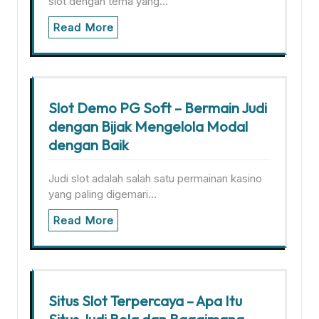
slot dengan tema yang…
Read More
Slot Demo PG Soft – Bermain Judi
dengan Bijak Mengelola Modal
dengan Baik
Judi slot adalah salah satu permainan kasino
yang paling digemari…
Read More
Situs Slot Terpercaya – Apa Itu