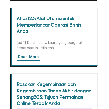
Atlas123: Alat Utama untuk
Memperlancar Operasi Bisnis
Anda
[ad_1] Dalam dunia bisnis yang bergerak
cepat saat ini, efisiensi…
Read More
Rasakan Kegembiraan dan
Kegembiraan Tanpa Akhir dengan
Senang303: Tujuan Permainan
Online Terbaik Anda