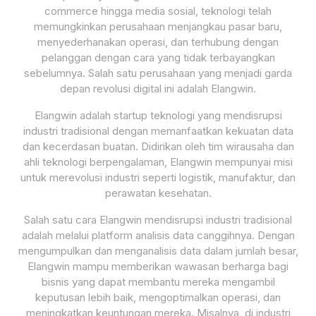
commerce hingga media sosial, teknologi telah
memungkinkan perusahaan menjangkau pasar baru,
menyederhanakan operasi, dan terhubung dengan
pelanggan dengan cara yang tidak terbayangkan
sebelumnya. Salah satu perusahaan yang menjadi garda
depan revolusi digital ini adalah Elangwin.
Elangwin adalah startup teknologi yang mendisrupsi
industri tradisional dengan memanfaatkan kekuatan data
dan kecerdasan buatan. Didirikan oleh tim wirausaha dan
ahli teknologi berpengalaman, Elangwin mempunyai misi
untuk merevolusi industri seperti logistik, manufaktur, dan
perawatan kesehatan.
Salah satu cara Elangwin mendisrupsi industri tradisional
adalah melalui platform analisis data canggihnya. Dengan
mengumpulkan dan menganalisis data dalam jumlah besar,
Elangwin mampu memberikan wawasan berharga bagi
bisnis yang dapat membantu mereka mengambil
keputusan lebih baik, mengoptimalkan operasi, dan
meningkatkan keuntungan mereka. Misalnya, di industri