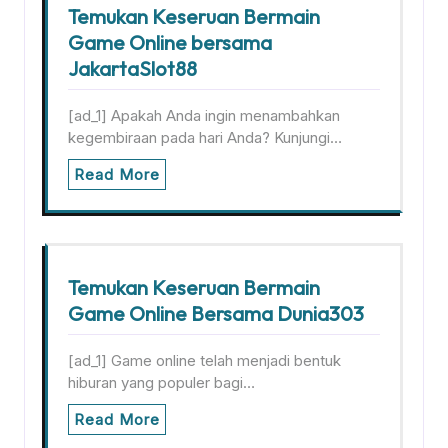
Temukan Keseruan Bermain
Game Online bersama
JakartaSlot88
[ad_1] Apakah Anda ingin menambahkan
kegembiraan pada hari Anda? Kunjungi…
Read More
Temukan Keseruan Bermain
Game Online Bersama Dunia303
[ad_1] Game online telah menjadi bentuk
hiburan yang populer bagi…
Read More