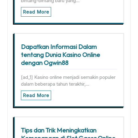
bintang-bintang baru yang…
Read More
Dapatkan Informasi Dalam
tentang Dunia Kasino Online
dengan Ogwin88
[ad_1] Kasino online menjadi semakin populer
dalam beberapa tahun terakhir,…
Read More
Tips dan Trik Meningkatkan