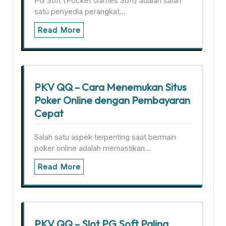
PG Soft (Pocket Games Soft) adalah salah
satu penyedia perangkat…
Read More
PKV QQ – Cara Menemukan Situs
Poker Online dengan Pembayaran
Cepat
Salah satu aspek terpenting saat bermain
poker online adalah memastikan…
Read More
PKV QQ – Slot PG Soft Paling