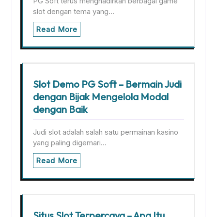
PG Soft terus menghadirkan berbagai game
slot dengan tema yang…
Read More
Slot Demo PG Soft – Bermain Judi
dengan Bijak Mengelola Modal
dengan Baik
Judi slot adalah salah satu permainan kasino
yang paling digemari…
Read More
Situs Slot Terpercaya – Apa Itu