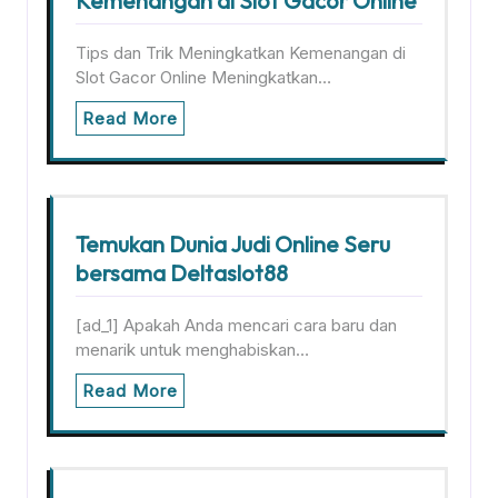
Kemenangan di Slot Gacor Online
Tips dan Trik Meningkatkan Kemenangan di
Slot Gacor Online Meningkatkan…
Read More
Temukan Dunia Judi Online Seru
bersama Deltaslot88
[ad_1] Apakah Anda mencari cara baru dan
menarik untuk menghabiskan…
Read More