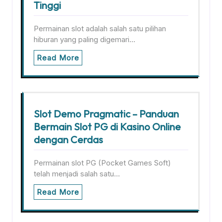
Tinggi
Permainan slot adalah salah satu pilihan
hiburan yang paling digemari…
Read More
Slot Demo Pragmatic – Panduan
Bermain Slot PG di Kasino Online
dengan Cerdas
Permainan slot PG (Pocket Games Soft)
telah menjadi salah satu…
Read More