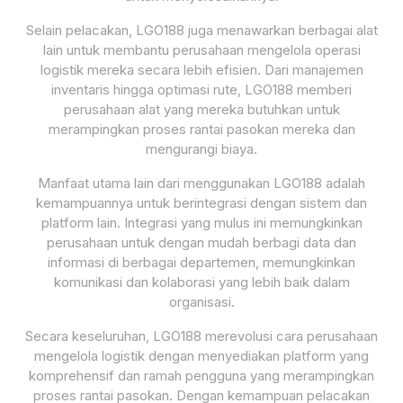
Selain pelacakan, LGO188 juga menawarkan berbagai alat
lain untuk membantu perusahaan mengelola operasi
logistik mereka secara lebih efisien. Dari manajemen
inventaris hingga optimasi rute, LGO188 memberi
perusahaan alat yang mereka butuhkan untuk
merampingkan proses rantai pasokan mereka dan
mengurangi biaya.
Manfaat utama lain dari menggunakan LGO188 adalah
kemampuannya untuk berintegrasi dengan sistem dan
platform lain. Integrasi yang mulus ini memungkinkan
perusahaan untuk dengan mudah berbagi data dan
informasi di berbagai departemen, memungkinkan
komunikasi dan kolaborasi yang lebih baik dalam
organisasi.
Secara keseluruhan, LGO188 merevolusi cara perusahaan
mengelola logistik dengan menyediakan platform yang
komprehensif dan ramah pengguna yang merampingkan
proses rantai pasokan. Dengan kemampuan pelacakan