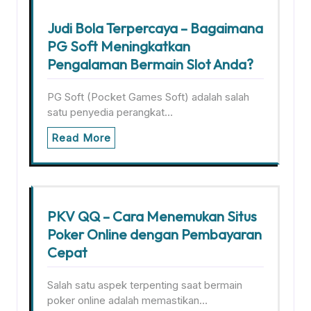
Judi Bola Terpercaya – Bagaimana
PG Soft Meningkatkan
Pengalaman Bermain Slot Anda?
PG Soft (Pocket Games Soft) adalah salah
satu penyedia perangkat…
Read More
PKV QQ – Cara Menemukan Situs
Poker Online dengan Pembayaran
Cepat
Salah satu aspek terpenting saat bermain
poker online adalah memastikan…