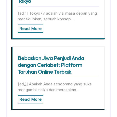
Tokyo
[ad_1] Tokyo77 adalah visi masa depan yang
menakjubkan, sebuah konsep…
Read More
Bebaskan Jiwa Penjudi Anda
dengan Ceriabet: Platform
Taruhan Online Terbaik
[ad_1] Apakah Anda seseorang yang suka
mengambil risiko dan merasakan…
Read More