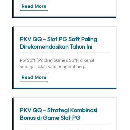
Read More
PKV QQ – Slot PG Soft Paling
Direkomendasikan Tahun Ini
PG Soft (Pocket Games Soft) dikenal
sebagai salah satu pengembang…
Read More
PKV QQ – Strategi Kombinasi
Bonus di Game Slot PG