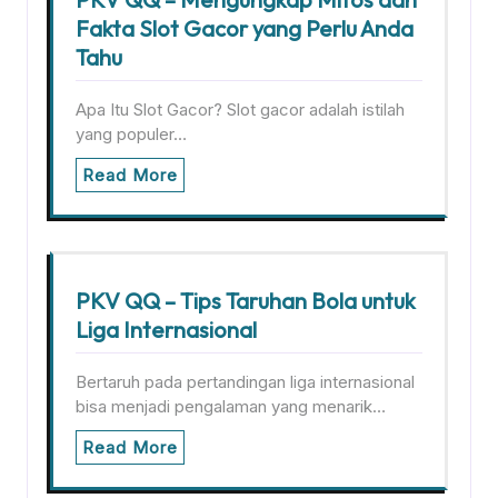
Fakta Slot Gacor yang Perlu Anda
Tahu
Apa Itu Slot Gacor? Slot gacor adalah istilah
yang populer…
Read More
PKV QQ – Tips Taruhan Bola untuk
Liga Internasional
Bertaruh pada pertandingan liga internasional
bisa menjadi pengalaman yang menarik…
Read More