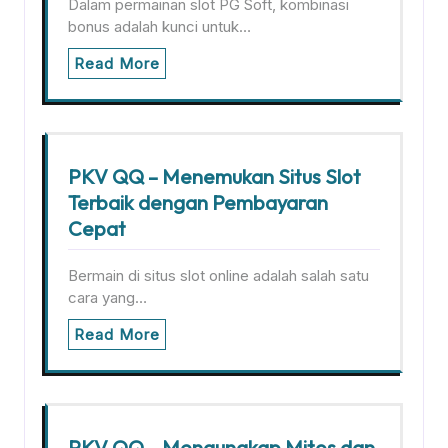
Dalam permainan slot PG Soft, kombinasi
bonus adalah kunci untuk…
Read More
PKV QQ – Menemukan Situs Slot
Terbaik dengan Pembayaran
Cepat
Bermain di situs slot online adalah salah satu
cara yang…
Read More
PKV QQ – Mengungkap Mitos dan