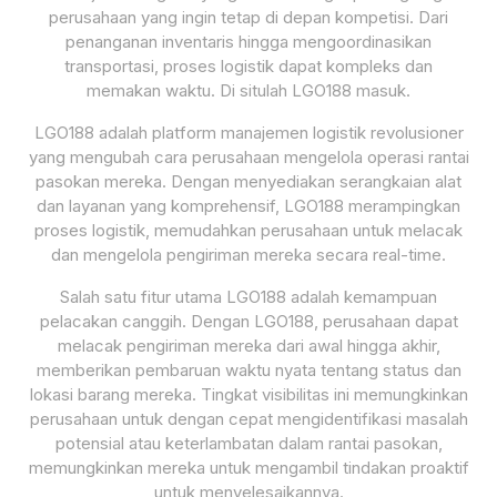
perusahaan yang ingin tetap di depan kompetisi. Dari
penanganan inventaris hingga mengoordinasikan
transportasi, proses logistik dapat kompleks dan
memakan waktu. Di situlah LGO188 masuk.
LGO188 adalah platform manajemen logistik revolusioner
yang mengubah cara perusahaan mengelola operasi rantai
pasokan mereka. Dengan menyediakan serangkaian alat
dan layanan yang komprehensif, LGO188 merampingkan
proses logistik, memudahkan perusahaan untuk melacak
dan mengelola pengiriman mereka secara real-time.
Salah satu fitur utama LGO188 adalah kemampuan
pelacakan canggih. Dengan LGO188, perusahaan dapat
melacak pengiriman mereka dari awal hingga akhir,
memberikan pembaruan waktu nyata tentang status dan
lokasi barang mereka. Tingkat visibilitas ini memungkinkan
perusahaan untuk dengan cepat mengidentifikasi masalah
potensial atau keterlambatan dalam rantai pasokan,
memungkinkan mereka untuk mengambil tindakan proaktif
untuk menyelesaikannya.