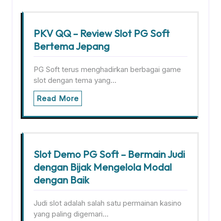
PKV QQ – Review Slot PG Soft
Bertema Jepang
PG Soft terus menghadirkan berbagai game
slot dengan tema yang…
Read More
Slot Demo PG Soft – Bermain Judi
dengan Bijak Mengelola Modal
dengan Baik
Judi slot adalah salah satu permainan kasino
yang paling digemari…