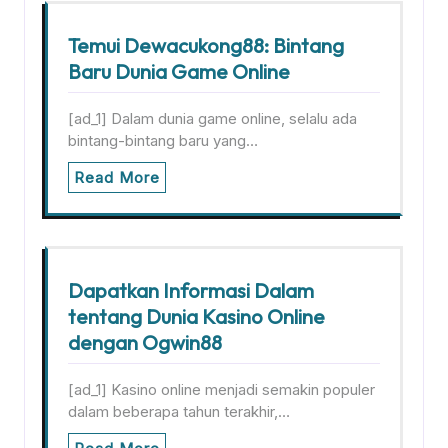
Temui Dewacukong88: Bintang
Baru Dunia Game Online
[ad_1] Dalam dunia game online, selalu ada
bintang-bintang baru yang…
Read More
Dapatkan Informasi Dalam
tentang Dunia Kasino Online
dengan Ogwin88
[ad_1] Kasino online menjadi semakin populer
dalam beberapa tahun terakhir,…