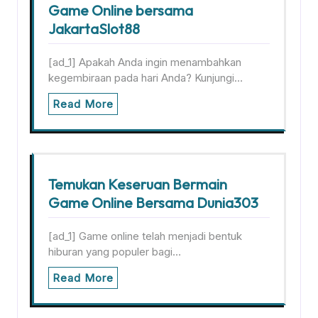
Game Online bersama
JakartaSlot88
[ad_1] Apakah Anda ingin menambahkan
kegembiraan pada hari Anda? Kunjungi…
Read More
Temukan Keseruan Bermain
Game Online Bersama Dunia303
[ad_1] Game online telah menjadi bentuk
hiburan yang populer bagi…
Read More