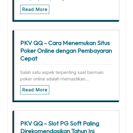
Read More
PKV QQ – Cara Menemukan Situs
Poker Online dengan Pembayaran
Cepat
Salah satu aspek terpenting saat bermain
poker online adalah memastikan…
Read More
PKV QQ – Slot PG Soft Paling
Direkomendasikan Tahun Ini