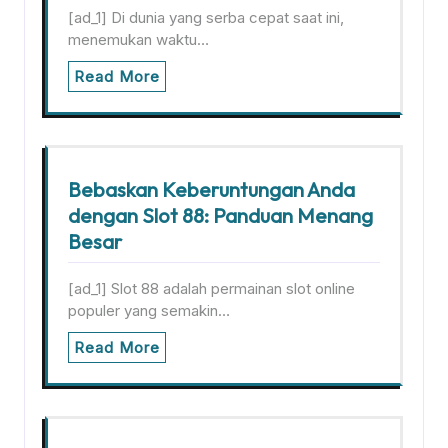
[ad_1] Di dunia yang serba cepat saat ini,
menemukan waktu…
Read More
Bebaskan Keberuntungan Anda
dengan Slot 88: Panduan Menang
Besar
[ad_1] Slot 88 adalah permainan slot online
populer yang semakin…
Read More