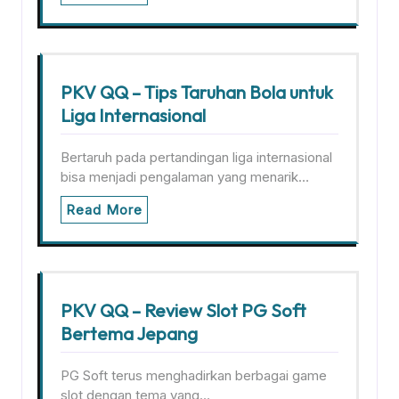
PKV QQ – Tips Taruhan Bola untuk
Liga Internasional
Bertaruh pada pertandingan liga internasional
bisa menjadi pengalaman yang menarik…
Read More
PKV QQ – Review Slot PG Soft
Bertema Jepang
PG Soft terus menghadirkan berbagai game
slot dengan tema yang…