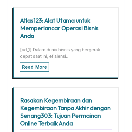
Atlas123: Alat Utama untuk
Memperlancar Operasi Bisnis
Anda
[ad_1] Dalam dunia bisnis yang bergerak
cepat saat ini, efisiensi…
Read More
Rasakan Kegembiraan dan
Kegembiraan Tanpa Akhir dengan
Senang303: Tujuan Permainan
Online Terbaik Anda