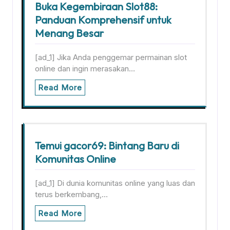
Buka Kegembiraan Slot88:
Panduan Komprehensif untuk
Menang Besar
[ad_1] Jika Anda penggemar permainan slot
online dan ingin merasakan…
Read More
Temui gacor69: Bintang Baru di
Komunitas Online
[ad_1] Di dunia komunitas online yang luas dan
terus berkembang,…
Read More