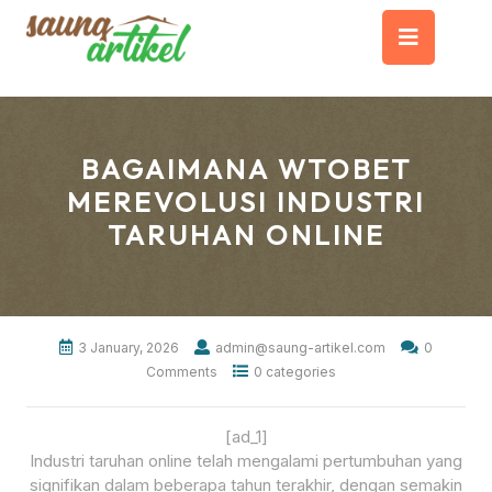
Skip
Op
to
content
But
BAGAIMANA WTOBET
MEREVOLUSI INDUSTRI
TARUHAN ONLINE
3 January, 2026
admin@saung-artikel.com
0
Comments
0 categories
[ad_1]
Industri taruhan online telah mengalami pertumbuhan yang
signifikan dalam beberapa tahun terakhir, dengan semakin