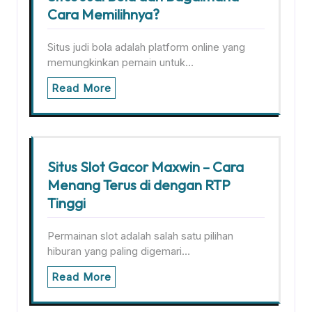
Cara Memilihnya?
Situs judi bola adalah platform online yang
memungkinkan pemain untuk…
Read More
Situs Slot Gacor Maxwin – Cara
Menang Terus di dengan RTP
Tinggi
Permainan slot adalah salah satu pilihan
hiburan yang paling digemari…
Read More