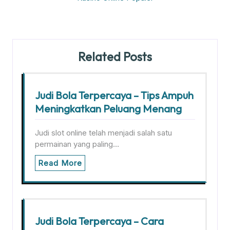
Related Posts
Judi Bola Terpercaya – Tips Ampuh
Meningkatkan Peluang Menang
Judi slot online telah menjadi salah satu
permainan yang paling…
Read More
Judi Bola Terpercaya – Cara