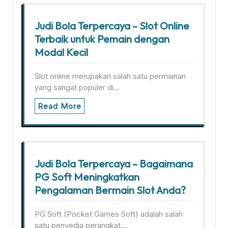
Judi Bola Terpercaya – Slot Online
Terbaik untuk Pemain dengan
Modal Kecil
Slot online merupakan salah satu permainan
yang sangat populer di…
Read More
Judi Bola Terpercaya – Bagaimana
PG Soft Meningkatkan
Pengalaman Bermain Slot Anda?
PG Soft (Pocket Games Soft) adalah salah
satu penyedia perangkat…