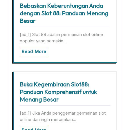
Bebaskan Keberuntungan Anda
dengan Slot 88: Panduan Menang
Besar
[ad_1] Slot 88 adalah permainan slot online
populer yang semakin…
Read More
Buka Kegembiraan Slot88:
Panduan Komprehensif untuk
Menang Besar
[ad_1] Jika Anda penggemar permainan slot
online dan ingin merasakan…