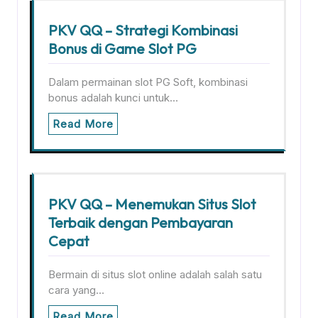
PKV QQ – Strategi Kombinasi
Bonus di Game Slot PG
Dalam permainan slot PG Soft, kombinasi
bonus adalah kunci untuk…
Read More
PKV QQ – Menemukan Situs Slot
Terbaik dengan Pembayaran
Cepat
Bermain di situs slot online adalah salah satu
cara yang…
Read More