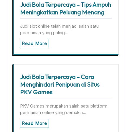
Judi Bola Terpercaya – Tips Ampuh
Meningkatkan Peluang Menang
Judi slot online telah menjadi salah satu
permainan yang paling…
Read More
Judi Bola Terpercaya – Cara
Menghindari Penipuan di Situs
PKV Games
PKV Games merupakan salah satu platform
permainan online yang semakin…
Read More