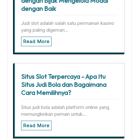
dengan Bijak Mengelola Modal
dengan Baik
Judi slot adalah salah satu permainan kasino
yang paling digemari…
Read More
Situs Slot Terpercaya – Apa Itu
Situs Judi Bola dan Bagaimana
Cara Memilihnya?
Situs judi bola adalah platform online yang
memungkinkan pemain untuk…
Read More