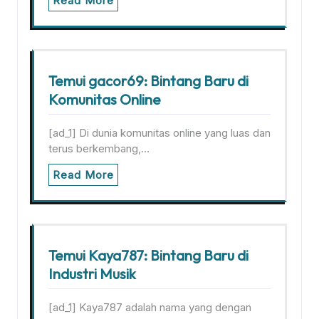
Read More
Temui gacor69: Bintang Baru di
Komunitas Online
[ad_1] Di dunia komunitas online yang luas dan
terus berkembang,…
Read More
Temui Kaya787: Bintang Baru di
Industri Musik
[ad_1] Kaya787 adalah nama yang dengan