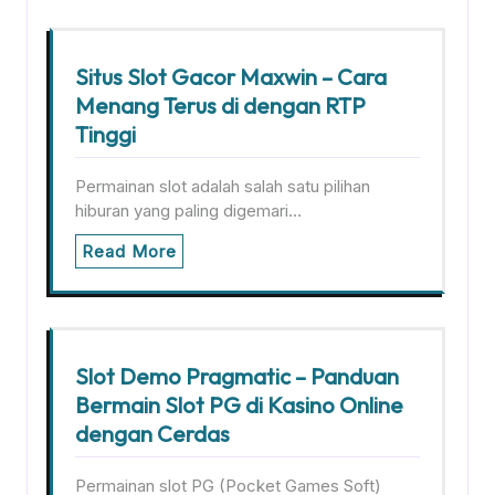
Situs Slot Gacor Maxwin – Cara
Menang Terus di dengan RTP
Tinggi
Permainan slot adalah salah satu pilihan
hiburan yang paling digemari…
Read More
Slot Demo Pragmatic – Panduan
Bermain Slot PG di Kasino Online
dengan Cerdas
Permainan slot PG (Pocket Games Soft)