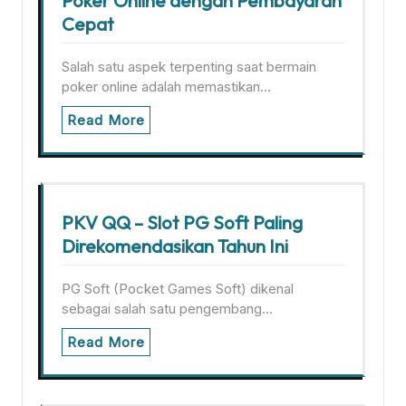
Poker Online dengan Pembayaran
Cepat
Salah satu aspek terpenting saat bermain
poker online adalah memastikan…
Read More
PKV QQ – Slot PG Soft Paling
Direkomendasikan Tahun Ini
PG Soft (Pocket Games Soft) dikenal
sebagai salah satu pengembang…
Read More