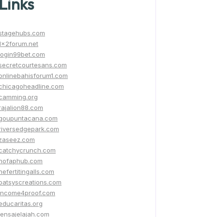
Links
stagehubs.com
1x2forum.net
login99bet.com
secretcourtesans.com
onlinebahisforum1.com
chicagoheadline.com
camming.org
rajalion88.com
goupuntacana.com
riversedgepark.com
zaseez.com
catchycrunch.com
nofaphub.com
nefertitingalls.com
patsyscreations.com
income4proof.com
educaritas.org
lensajelajah.com