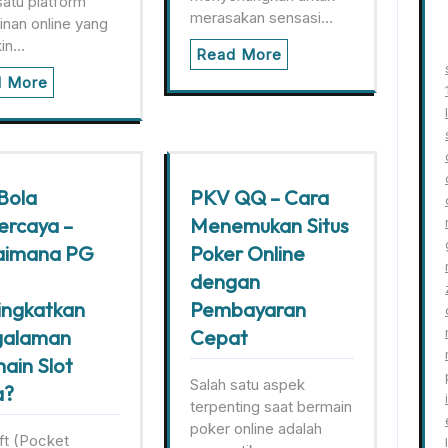
satu platform
merasakan sensasi…
nan online yang
in…
Read More
d More
 Bola
PKV QQ – Cara
ercaya –
Menemukan Situs
aimana PG
Poker Online
dengan
ngkatkan
Pembayaran
galaman
Cepat
ain Slot
Salah satu aspek
a?
terpenting saat bermain
poker online adalah
ft (Pocket