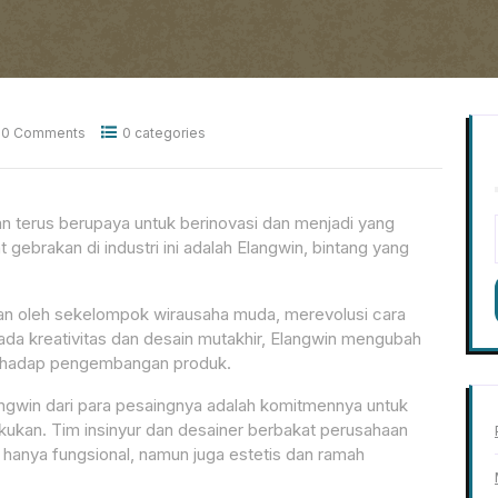
0 Comments
0 categories
an terus berupaya untuk berinovasi dan menjadi yang
ebrakan di industri ini adalah Elangwin, bintang yang
ikan oleh sekelompok wirausaha muda, merevolusi cara
pada kreativitas dan desain mutakhir, Elangwin mengubah
erhadap pengembangan produk.
ngwin dari para pesaingnya adalah komitmennya untuk
kukan. Tim insinyur dan desainer berbakat perusahaan
hanya fungsional, namun juga estetis dan ramah