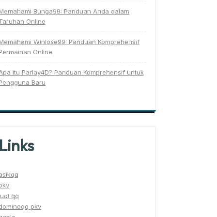
Memahami Bunga99: Panduan Anda dalam
Taruhan Online
Memahami Winlose99: Panduan Komprehensif
Permainan Online
Apa itu Parlay4D? Panduan Komprehensif untuk
Pengguna Baru
Links
asikqq
pkv
judi qq
dominoqq pkv
gaple