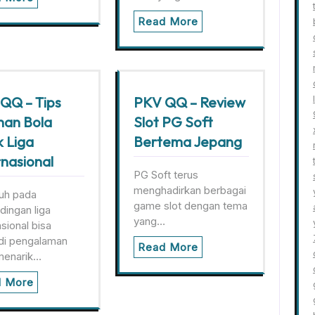
Read More
QQ – Tips
PKV QQ – Review
han Bola
Slot PG Soft
k Liga
Bertema Jepang
rnasional
PG Soft terus
menghadirkan berbagai
ruh pada
game slot dengan tema
dingan liga
yang…
asional bisa
di pengalaman
Read More
menarik…
d More