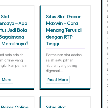
 Slot
Situs Slot Gacor
ercaya – Apa
Maxwin – Cara
itus Judi Bola
Menang Terus di
 Bagaimana
dengan RTP
 Memilihnya?
Tinggi
judi bola adalah
Permainan slot adalah
rm online yang
salah satu pilihan
gkinkan pemain
hiburan yang paling
…
digemari…
d More
Read More
s Poker Online
Situs Slot