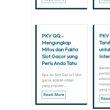
PKV QQ –
PKV 
Mengungkap
Taru
Mitos dan Fakta
untu
Slot Gacor yang
Inte
Perlu Anda Tahu
Berta
pertan
Apa Itu Slot Gacor? Slot
intern
gacor adalah istilah
menja
yang populer…
yang 
Read More
Rea