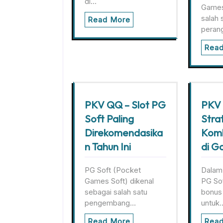
di…
Games
salah 
Read More
peran
Rea
PKV QQ – Slot PG
PKV
Soft Paling
Stra
Direkomendasika
Komb
n Tahun Ini
di G
PG Soft (Pocket
Dalam
Games Soft) dikenal
PG Sof
sebagai salah satu
bonus 
pengembang…
untuk
Read More
Rea