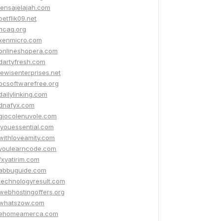
lensajelajah.com
betflik09.net
ncaq.org
xenmicro.com
onlineshopera.com
dartyfresh.com
lewisenterprises.net
pcsoftwarefree.org
dailylinking.com
dnafyx.com
giocolenuvole.com
iyouessential.com
withloveamity.com
youlearncode.com
fxyatirim.com
abbuguide.com
technologyresult.com
webhostingoffers.org
whatszow.com
ehomeamerca.com