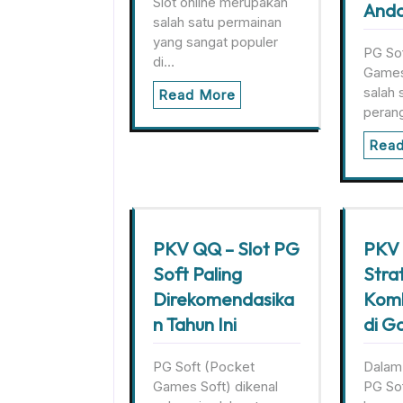
Slot online merupakan
And
salah satu permainan
yang sangat populer
PG So
di…
Games
salah 
Read More
peran
Rea
PKV QQ – Slot PG
PKV
Soft Paling
Stra
Direkomendasika
Komb
n Tahun Ini
di G
PG Soft (Pocket
Dalam
Games Soft) dikenal
PG Sof