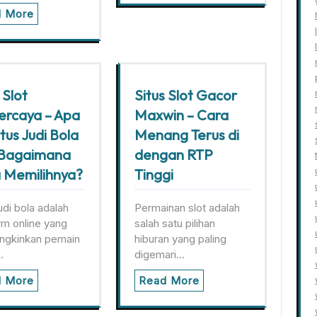
d More
 Slot
Situs Slot Gacor
ercaya – Apa
Maxwin – Cara
itus Judi Bola
Menang Terus di
 Bagaimana
dengan RTP
 Memilihnya?
Tinggi
judi bola adalah
Permainan slot adalah
rm online yang
salah satu pilihan
gkinkan pemain
hiburan yang paling
…
digemari…
d More
Read More