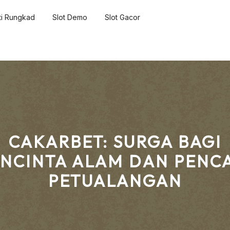
ti Rungkad
Slot Demo
Slot Gacor
CAKARBET: SURGA BAGI
NCINTA ALAM DAN PENC
PETUALANGAN