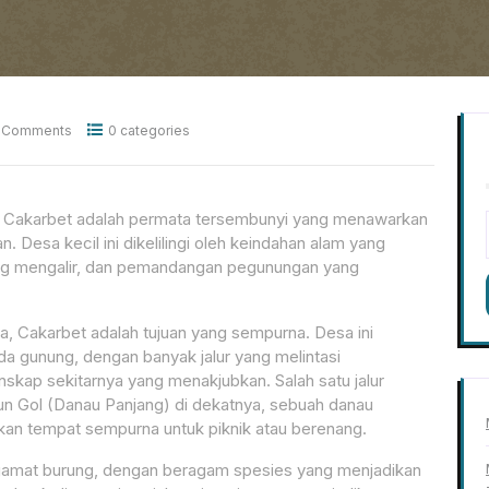
 Comments
0 categories
ki, Cakarbet adalah permata tersembunyi yang menawarkan
. Desa kecil ini dikelilingi oleh keindahan alam yang
yang mengalir, dan pemandangan pegunungan yang
a, Cakarbet adalah tujuan yang sempurna. Desa ini
da gunung, dengan banyak jalur yang melintasi
ap sekitarnya yang menakjubkan. Salah satu jalur
un Gol (Danau Panjang) di dekatnya, sebuah danau
an tempat sempurna untuk piknik atau berenang.
gamat burung, dengan beragam spesies yang menjadikan