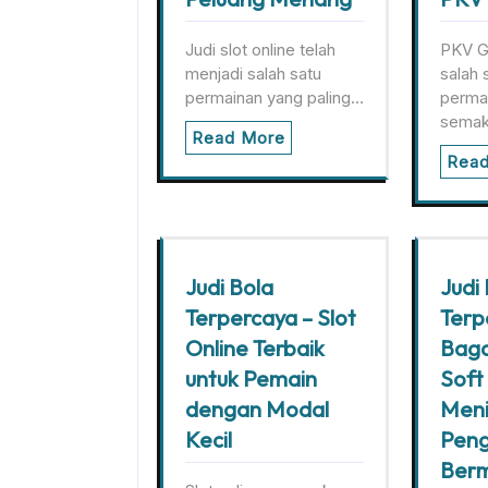
Judi slot online telah
PKV G
menjadi salah satu
salah 
permainan yang paling…
permai
semak
Read More
Rea
Judi Bola
Judi
Terpercaya – Slot
Terp
Online Terbaik
Bag
untuk Pemain
Soft
dengan Modal
Meni
Kecil
Pen
Berm