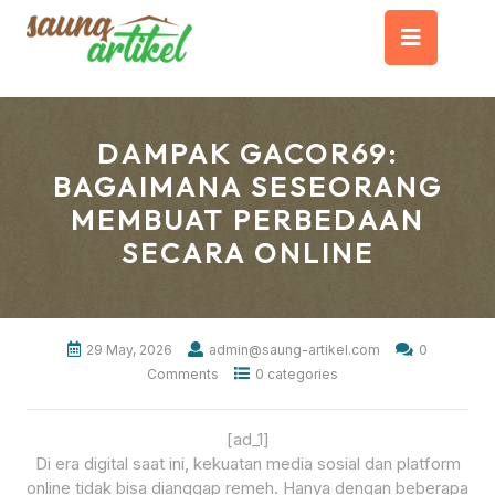
Skip
Op
to
content
But
DAMPAK GACOR69:
BAGAIMANA SESEORANG
MEMBUAT PERBEDAAN
SECARA ONLINE
29 May, 2026
admin@saung-artikel.com
0
Comments
0 categories
[ad_1]
Di era digital saat ini, kekuatan media sosial dan platform
online tidak bisa dianggap remeh. Hanya dengan beberapa