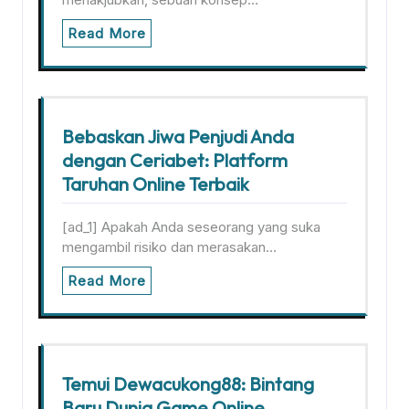
Read More
Bebaskan Jiwa Penjudi Anda
dengan Ceriabet: Platform
Taruhan Online Terbaik
[ad_1] Apakah Anda seseorang yang suka
mengambil risiko dan merasakan…
Read More
Temui Dewacukong88: Bintang
Baru Dunia Game Online