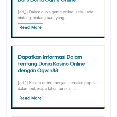
[ad_1] Dalam dunia game online, selalu ada
bintang-bintang baru yang…
Read More
Dapatkan Informasi Dalam
tentang Dunia Kasino Online
dengan Ogwin88
[ad_1] Kasino online menjadi semakin populer
dalam beberapa tahun terakhir,…
Read More