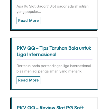
Apa Itu Slot Gacor? Slot gacor adalah istilah
yang populer…
Read More
PKV QQ – Tips Taruhan Bola untuk
Liga Internasional
Bertaruh pada pertandingan liga internasional
bisa menjadi pengalaman yang menarik…
Read More
PKV QQ – Review Slot PG Soft