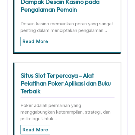
Dampak Desain Kasino pada
Pengalaman Pemain
Desain kasino memainkan peran yang sangat
penting dalam menciptakan pengalaman…
Read More
Situs Slot Terpercaya – Alat
Pelatihan Poker Aplikasi dan Buku
Terbaik
Poker adalah permainan yang
menggabungkan keterampilan, strategi, dan
psikologi. Untuk…
Read More