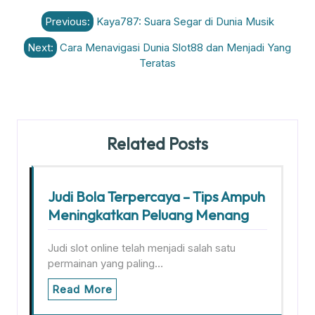
Post
Previous:
Kaya787: Suara Segar di Dunia Musik
navigation
Next:
Cara Menavigasi Dunia Slot88 dan Menjadi Yang
Teratas
Related Posts
Judi Bola Terpercaya – Tips Ampuh
Meningkatkan Peluang Menang
Judi slot online telah menjadi salah satu
permainan yang paling…
Read More