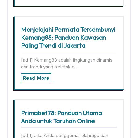
Menjelajahi Permata Tersembunyi
Kemang88: Panduan Kawasan
Paling Trendi di Jakarta
[ad_1] Kemang88 adalah lingkungan dinamis
dan trendi yang terletak di…
Read More
Primabet78: Panduan Utama
Anda untuk Taruhan Online
[ad_1] Jika Anda penggemar olahraga dan