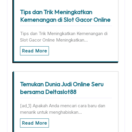
Tips dan Trik Meningkatkan
Kemenangan di Slot Gacor Online
Tips dan Trik Meningkatkan Kemenangan di
Slot Gacor Online Meningkatkan…
Read More
Temukan Dunia Judi Online Seru
bersama Deltaslot88
[ad_1] Apakah Anda mencari cara baru dan
menarik untuk menghabiskan…
Read More