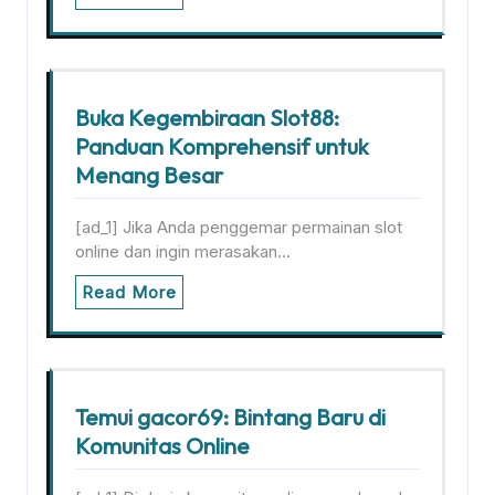
Buka Kegembiraan Slot88:
Panduan Komprehensif untuk
Menang Besar
[ad_1] Jika Anda penggemar permainan slot
online dan ingin merasakan…
Read More
Temui gacor69: Bintang Baru di
Komunitas Online