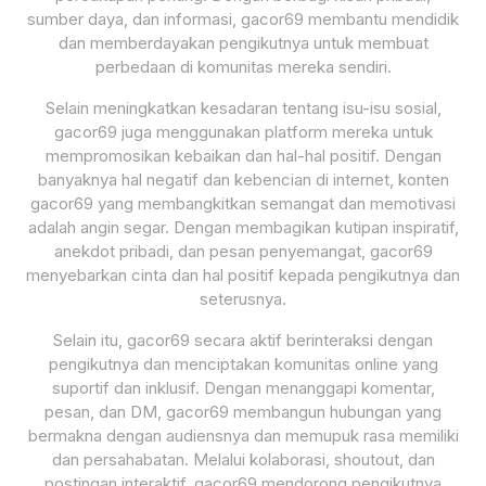
sumber daya, dan informasi, gacor69 membantu mendidik
dan memberdayakan pengikutnya untuk membuat
perbedaan di komunitas mereka sendiri.
Selain meningkatkan kesadaran tentang isu-isu sosial,
gacor69 juga menggunakan platform mereka untuk
mempromosikan kebaikan dan hal-hal positif. Dengan
banyaknya hal negatif dan kebencian di internet, konten
gacor69 yang membangkitkan semangat dan memotivasi
adalah angin segar. Dengan membagikan kutipan inspiratif,
anekdot pribadi, dan pesan penyemangat, gacor69
menyebarkan cinta dan hal positif kepada pengikutnya dan
seterusnya.
Selain itu, gacor69 secara aktif berinteraksi dengan
pengikutnya dan menciptakan komunitas online yang
suportif dan inklusif. Dengan menanggapi komentar,
pesan, dan DM, gacor69 membangun hubungan yang
bermakna dengan audiensnya dan memupuk rasa memiliki
dan persahabatan. Melalui kolaborasi, shoutout, dan
postingan interaktif, gacor69 mendorong pengikutnya