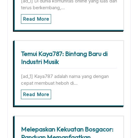
[ad_1] Di dunia komunitas online yang luas dan
terus berkembang,…
Read More
Temui Kaya787: Bintang Baru di
Industri Musik
[ad_1] Kaya787 adalah nama yang dengan
cepat membuat heboh di…
Read More
Melepaskan Kekuatan Bosgacor:
Panduan Memanfaatkan