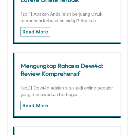
[ad_1] Apakah Anda lelah berjuang untuk
memenuhi kebutuhan hidup? Apakah…
Read More
Mengungkap Rahasia Dewi4d:
Review Komprehensif
[ad_1] Dewi4d adalah situs judi online populer
yang menawarkan berbagai…
Read More