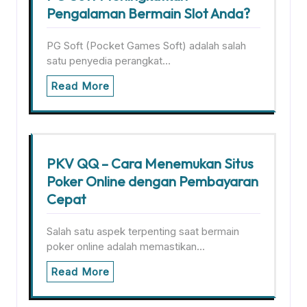
Pengalaman Bermain Slot Anda?
PG Soft (Pocket Games Soft) adalah salah
satu penyedia perangkat…
Read More
PKV QQ – Cara Menemukan Situs
Poker Online dengan Pembayaran
Cepat
Salah satu aspek terpenting saat bermain
poker online adalah memastikan…
Read More