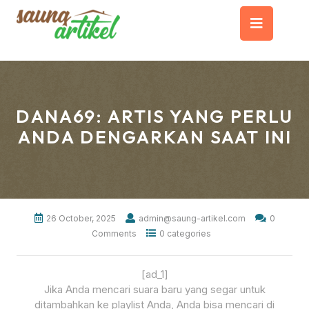
Skip
Op
to
content
But
DANA69: ARTIS YANG PERLU
ANDA DENGARKAN SAAT INI
26 October, 2025
admin@saung-artikel.com
0
Comments
0 categories
[ad_1]
Jika Anda mencari suara baru yang segar untuk
ditambahkan ke playlist Anda, Anda bisa mencari di