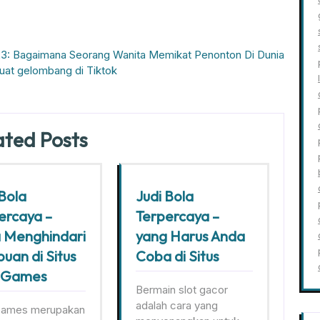
3: Bagaimana Seorang Wanita Memikat Penonton Di Dunia
buat gelombang di Tiktok
ated Posts
 Bola
Judi Bola
ercaya –
Terpercaya –
 Menghindari
yang Harus Anda
puan di Situs
Coba di Situs
 Games
Bermain slot gacor
adalah cara yang
ames merupakan