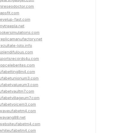
hireseodoctor.com
lapsfit.com
levelup-fast.com
mytreepla.net
pokersimulations.com
replicamanufactory.net
rezultate-loto.info
splendifulous.com
sportsrecords4u.com
topceleberites.com
ufabetting8m4.com
ufabetunionum3.com
ufabetvalueum3.com
ufabetvaultm7.com
ufabetvillageum7.com
ufabetvoicem3.com
waveufabetm4.com
wayang88.net
websiteufabetm4.com
whiteufabetm4.com