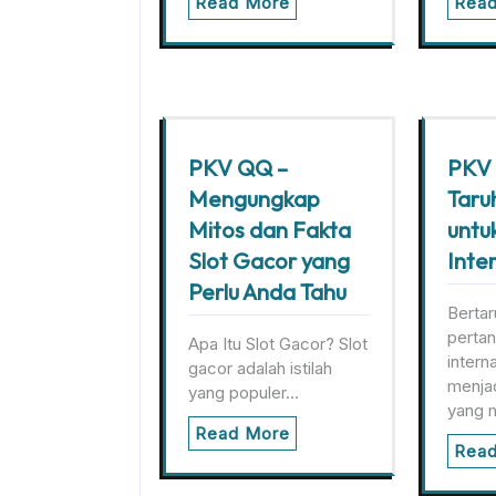
Read More
Rea
PKV QQ –
PKV 
Mengungkap
Taru
Mitos dan Fakta
untu
Slot Gacor yang
Inte
Perlu Anda Tahu
Berta
pertan
Apa Itu Slot Gacor? Slot
intern
gacor adalah istilah
menja
yang populer…
yang 
Read More
Rea