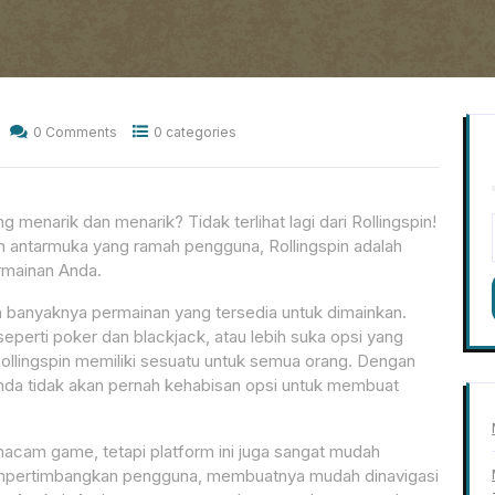
0 Comments
0 categories
menarik dan menarik? Tidak terlihat lagi dari Rollingspin!
 antarmuka yang ramah pengguna, Rollingspin adalah
mainan Anda.
lah banyaknya permainan yang tersedia untuk dimainkan.
eperti poker dan blackjack, atau lebih suka opsi yang
 Rollingspin memiliki sesuatu untuk semua orang. Dengan
nda tidak akan pernah kehabisan opsi untuk membuat
macam game, tetapi platform ini juga sangat mudah
mempertimbangkan pengguna, membuatnya mudah dinavigasi