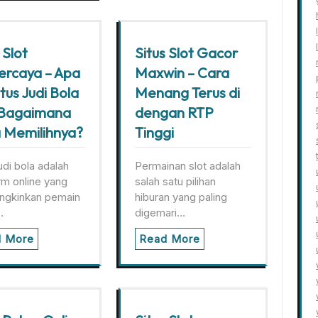
 Slot
Situs Slot Gacor
ercaya – Apa
Maxwin – Cara
itus Judi Bola
Menang Terus di
 Bagaimana
dengan RTP
 Memilihnya?
Tinggi
judi bola adalah
Permainan slot adalah
rm online yang
salah satu pilihan
gkinkan pemain
hiburan yang paling
…
digemari…
d More
Read More