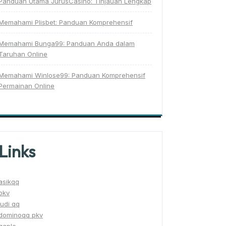
Panduan Utama JurusCasino: Tinjauan Lengkap
Memahami Plisbet: Panduan Komprehensif
Memahami Bunga99: Panduan Anda dalam
Taruhan Online
Memahami Winlose99: Panduan Komprehensif
Permainan Online
Links
asikqq
pkv
judi qq
dominoqq pkv
gaple