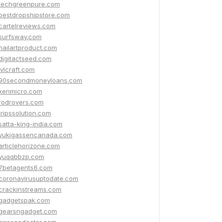
techgreenpure.com
bestdropshipstore.com
cartelreviews.com
surfsway.com
nailartproduct.com
digitactseed.com
lvlcraft.com
90secondmoneyloans.com
xenmicro.com
rodrovers.com
tripssolution.com
satta-king-india.com
yukigassencanada.com
articlehorizone.com
yuqqbbzp.com
7betagents6.com
coronavirusuptodate.com
crackinstreams.com
gadgetspak.com
gearsngadget.com
hireseodoctor.com