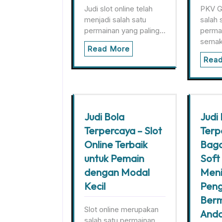
Judi slot online telah
PKV G
menjadi salah satu
salah 
permainan yang paling…
permai
semak
Read More
Rea
Judi Bola
Judi
Terpercaya – Slot
Terp
Online Terbaik
Bag
untuk Pemain
Soft
dengan Modal
Meni
Kecil
Pen
Berm
Slot online merupakan
And
salah satu permainan