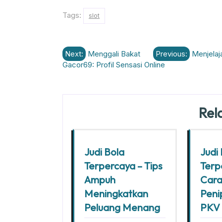
Tags:
slot
Post
Next:
Menggali Bakat
Previous:
Menjelaj
Gacor69: Profil Sensasi Online
navigation
Rel
Judi Bola
Judi
Terpercaya – Tips
Terp
Ampuh
Cara
Meningkatkan
Peni
Peluang Menang
PKV