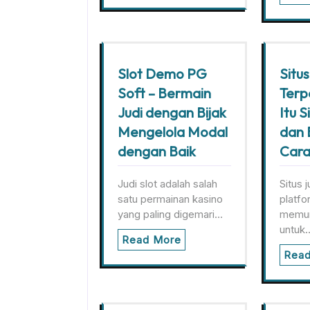
Slot Demo PG
Situs
Soft – Bermain
Terp
Judi dengan Bijak
Itu S
Mengelola Modal
dan
dengan Baik
Cara
Judi slot adalah salah
Situs 
satu permainan kasino
platfo
yang paling digemari…
memun
untuk
Read More
Rea