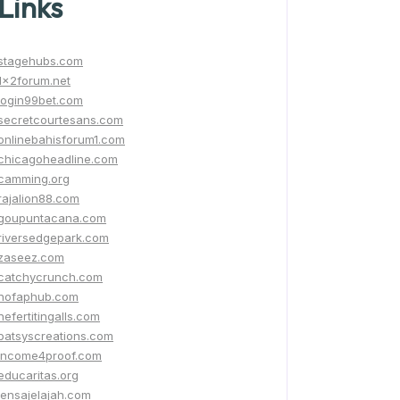
Links
stagehubs.com
1x2forum.net
login99bet.com
secretcourtesans.com
onlinebahisforum1.com
chicagoheadline.com
camming.org
rajalion88.com
goupuntacana.com
riversedgepark.com
zaseez.com
catchycrunch.com
nofaphub.com
nefertitingalls.com
patsyscreations.com
income4proof.com
educaritas.org
lensajelajah.com