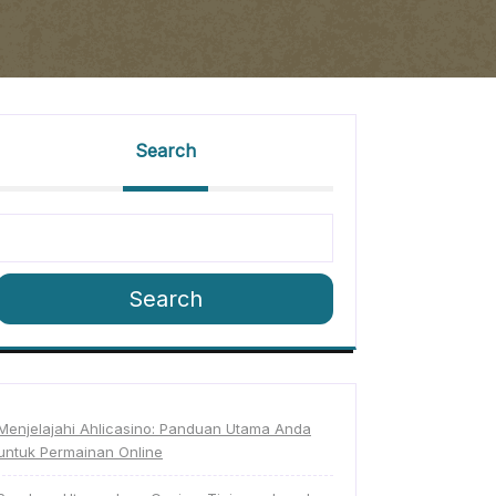
Search
Search
Menjelajahi Ahlicasino: Panduan Utama Anda
untuk Permainan Online