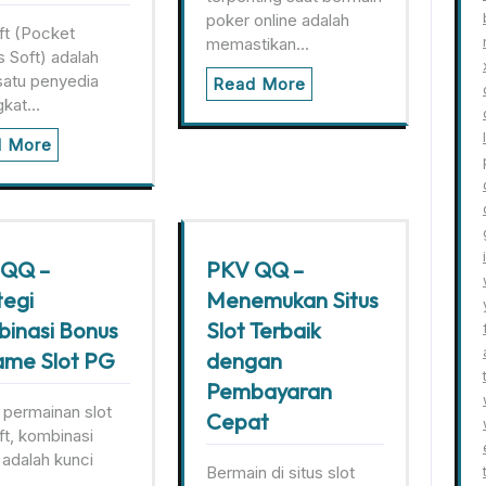
poker online adalah
ft (Pocket
memastikan…
 Soft) adalah
satu penyedia
Read More
gkat…
d More
 QQ –
PKV QQ –
tegi
Menemukan Situs
inasi Bonus
Slot Terbaik
ame Slot PG
dengan
Pembayaran
 permainan slot
Cepat
t, kombinasi
adalah kunci
Bermain di situs slot
…