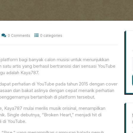
0 Comments
0 categories
 platform bagi banyak calon musisi untuk menunjukkan
atu artis yang berhasil bertransisi dari sensasi YouTube
agu adalah Kaya787.
ndapat perhatian di YouTube pada tahun 2015 dengan cover
asaan dan bakat aslinya dengan cepat menarik perhatian
s penggemarnya bertambah di platform tersebut.
, Kaya787 mulai merilis musik orisinal, menampilkan
k. Single debutnya, “Broken Heart,” menjadi hit di
i di YouTube.
, “Rise,” yang menampilkan campuran balada penuh