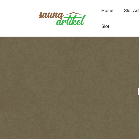
Skip
to
Home
Slot An
content
Slot