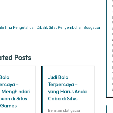
ahi Ilmu Pengetahuan Dibalik Sifat Penyembuhan Bosgacor
ated Posts
 Bola
Judi Bola
ercaya –
Terpercaya –
 Menghindari
yang Harus Anda
puan di Situs
Coba di Situs
 Games
Bermain slot gacor