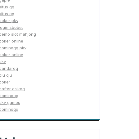
situs qq
situs qq
poker pkv
login sbobet
demo slot mahjong
poker online
dominoqq pkv
poker online
pkv
bandarqq
qiu qiu
poker
daftar asikqq
dominoqq
pkv games
dominoqq