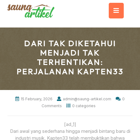
Skip
Op
to
content
But
DARI TAK DIKETAHUI
MENJADI TAK
TERHENTIKAN:
PERJALANAN KAPTEN33
15 February, 2026
admin@saung-artikel.com
0
Comments
0 categories
[ad_1]
Dari awal yang sederhana hingga menjadi bintang baru di
industri musik, Kapten33 telah membuktikan bahwa