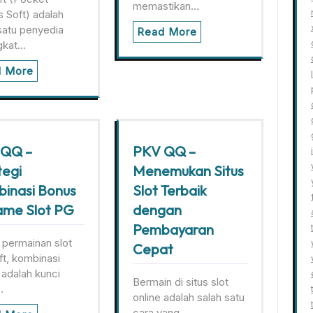
memastikan…
 Soft) adalah
satu penyedia
Read More
gkat…
d More
 QQ –
PKV QQ –
tegi
Menemukan Situs
inasi Bonus
Slot Terbaik
ame Slot PG
dengan
Pembayaran
 permainan slot
Cepat
t, kombinasi
adalah kunci
Bermain di situs slot
…
online adalah salah satu
cara yang…