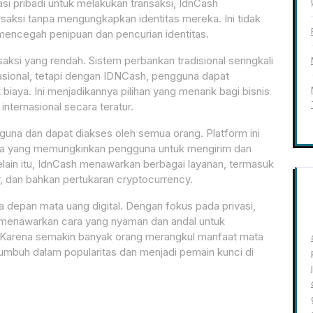
si pribadi untuk melakukan transaksi, IdnCash
ksi tanpa mengungkapkan identitas mereka. Ini tidak
 mencegah penipuan dan pencurian identitas.
saksi yang rendah. Sistem perbankan tradisional seringkali
nasional, tetapi dengan IDNCash, pengguna dapat
 biaya. Ini menjadikannya pilihan yang menarik bagi bisnis
nternasional secara teratur.
gguna dan dapat diakses oleh semua orang. Platform ini
a yang memungkinkan pengguna untuk mengirim dan
lain itu, IdnCash menawarkan berbagai layanan, termasuk
er, dan bahkan pertukaran cryptocurrency.
 depan mata uang digital. Dengan fokus pada privasi,
a menawarkan cara yang nyaman dan andal untuk
i. Karena semakin banyak orang merangkul manfaat mata
tumbuh dalam popularitas dan menjadi pemain kunci di