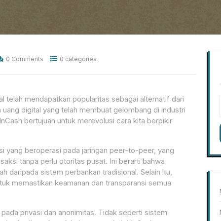
0 Comments
0 categories
l telah mendapatkan popularitas sebagai alternatif dari
 uang digital yang telah membuat gelombang di industri
nCash bertujuan untuk merevolusi cara kita berpikir
si yang beroperasi pada jaringan peer-to-peer, yang
si tanpa perlu otoritas pusat. Ini berarti bahwa
ah daripada sistem perbankan tradisional. Selain itu,
ntuk memastikan keamanan dan transparansi semua
 pada privasi dan anonimitas. Tidak seperti sistem