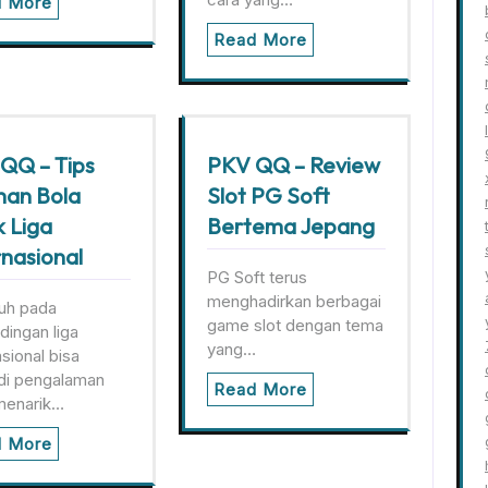
d More
Read More
QQ – Tips
PKV QQ – Review
han Bola
Slot PG Soft
k Liga
Bertema Jepang
rnasional
PG Soft terus
menghadirkan berbagai
ruh pada
game slot dengan tema
dingan liga
yang…
asional bisa
di pengalaman
Read More
menarik…
d More