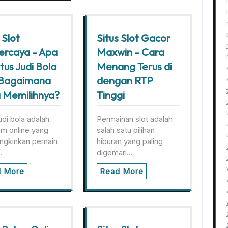
 Slot
Situs Slot Gacor
ercaya – Apa
Maxwin – Cara
itus Judi Bola
Menang Terus di
 Bagaimana
dengan RTP
 Memilihnya?
Tinggi
judi bola adalah
Permainan slot adalah
rm online yang
salah satu pilihan
gkinkan pemain
hiburan yang paling
…
digemari…
d More
Read More