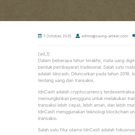
7 October, 2025
admin@saung-artikel.com
[ad_1]
Dalam beberapa tahun terakhir, mata uang digita
bentuk pembayaran tradisional. Salah satu mata
adalah Idncash. Diluncurkan pada tahun 2018, Id
tentang uang dan transaksi.
IdnCash adalah cryptocurrency terdesentralisa
memungkinkan pengguna untuk melakukan transak
transaksi lebih cepat, lebih aman, dan lebih mur
IdnCash menggunakan teknologi blockchain u
transaksi.
Salah satu fitur utama IdnCash adalah fokusnya