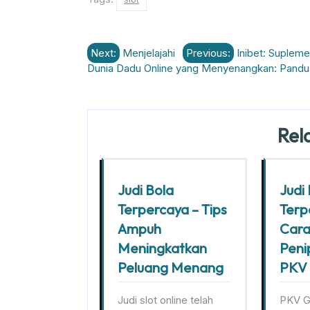
Post
Next:
Menjelajahi
Previous:
Inibet: Suplem
Dunia Dadu Online yang Menyenangkan: Pand
navigation
Rel
Judi Bola
Judi
Terpercaya – Tips
Terp
Ampuh
Cara
Meningkatkan
Peni
Peluang Menang
PKV
Judi slot online telah
PKV G