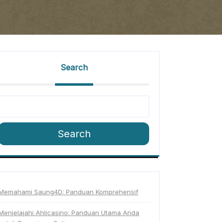
Search
Search
Memahami Saung4D: Panduan Komprehensif
Menjelajahi Ahlicasino: Panduan Utama Anda