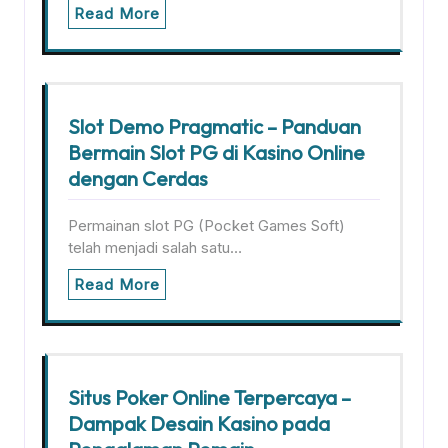
Read More
Slot Demo Pragmatic – Panduan
Bermain Slot PG di Kasino Online
dengan Cerdas
Permainan slot PG (Pocket Games Soft)
telah menjadi salah satu…
Read More
Situs Poker Online Terpercaya –
Dampak Desain Kasino pada