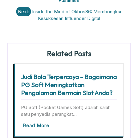
Pusaka88
Next:
Inside the Mind of Okbos86: Membongkar
Kesuksesan Influencer Digital
Related Posts
Judi Bola Terpercaya – Bagaimana
PG Soft Meningkatkan
Pengalaman Bermain Slot Anda?
PG Soft (Pocket Games Soft) adalah salah
satu penyedia perangkat…
Read More