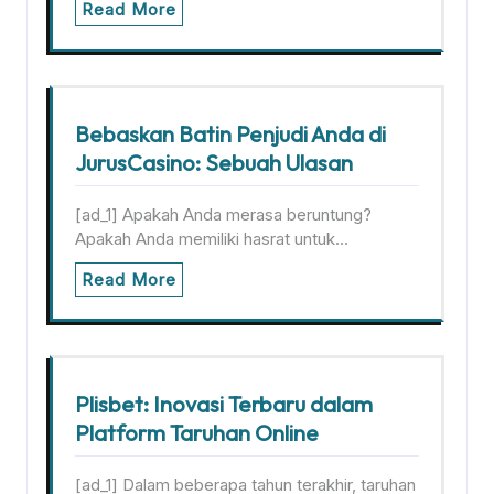
Read More
Bebaskan Batin Penjudi Anda di
JurusCasino: Sebuah Ulasan
[ad_1] Apakah Anda merasa beruntung?
Apakah Anda memiliki hasrat untuk…
Read More
Plisbet: Inovasi Terbaru dalam
Platform Taruhan Online
[ad_1] Dalam beberapa tahun terakhir, taruhan