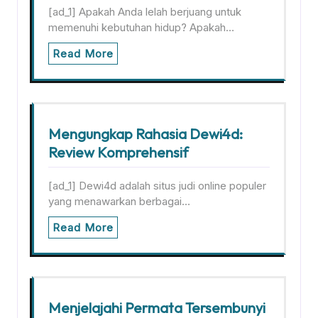
[ad_1] Apakah Anda lelah berjuang untuk
memenuhi kebutuhan hidup? Apakah…
Read More
Mengungkap Rahasia Dewi4d:
Review Komprehensif
[ad_1] Dewi4d adalah situs judi online populer
yang menawarkan berbagai…
Read More
Menjelajahi Permata Tersembunyi