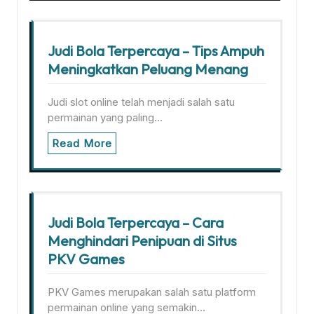
Judi Bola Terpercaya – Tips Ampuh
Meningkatkan Peluang Menang
Judi slot online telah menjadi salah satu
permainan yang paling…
Read More
Judi Bola Terpercaya – Cara
Menghindari Penipuan di Situs
PKV Games
PKV Games merupakan salah satu platform
permainan online yang semakin…