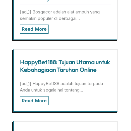
[ad_1] Bosgacor adalah alat ampuh yang
semakin populer di berbagai…
Read More
HappyBet188: Tujuan Utama untuk
Kebahagiaan Taruhan Online
[ad_1] HappyBet188 adalah tujuan terpadu
Anda untuk segala hal tentang…
Read More