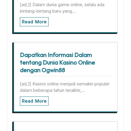
[ad_1] Dalam dunia game online, selalu ada
bintang-bintang baru yang…
Read More
Dapatkan Informasi Dalam
tentang Dunia Kasino Online
dengan Ogwin88
[ad_1] Kasino online menjadi semakin populer
dalam beberapa tahun terakhir,…
Read More