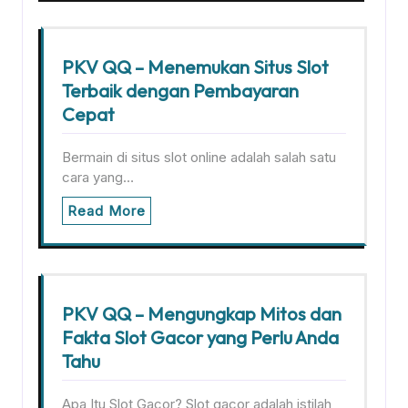
PKV QQ – Menemukan Situs Slot
Terbaik dengan Pembayaran
Cepat
Bermain di situs slot online adalah salah satu
cara yang…
Read More
PKV QQ – Mengungkap Mitos dan
Fakta Slot Gacor yang Perlu Anda
Tahu
Apa Itu Slot Gacor? Slot gacor adalah istilah