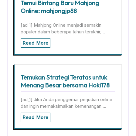
Temui Bintang Baru Mahjong
Online: mahjongjp88
[ad_1] Mahjong Online menjadi semakin
populer dalam beberapa tahun terakhir,…
Read More
Temukan Strategi Teratas untuk
Menang Besar bersama Hoki178
[ad_1] Jika Anda penggemar perjudian online
dan ingin memaksimalkan kemenangan,…
Read More