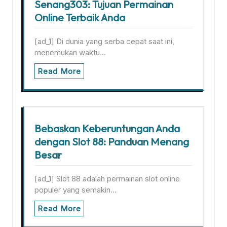
Senang303: Tujuan Permainan
Online Terbaik Anda
[ad_1] Di dunia yang serba cepat saat ini,
menemukan waktu…
Read More
Bebaskan Keberuntungan Anda
dengan Slot 88: Panduan Menang
Besar
[ad_1] Slot 88 adalah permainan slot online
populer yang semakin…
Read More