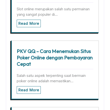
Slot online merupakan salah satu permainan
yang sangat populer di…
Read More
PKV QQ – Cara Menemukan Situs
Poker Online dengan Pembayaran
Cepat
Salah satu aspek terpenting saat bermain
poker online adalah memastikan…
Read More