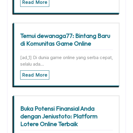
Read More
Temui dewanaga77: Bintang Baru
di Komunitas Game Online
[ad_1] Di dunia game online yang serba cepat,
selalu ada…
Read More
Buka Potensi Finansial Anda
dengan Jeniustoto: Platform
Lotere Online Terbaik