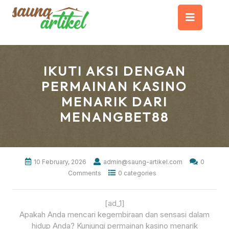
Skip
Op
to
content
But
IKUTI AKSI DENGAN
PERMAINAN KASINO
MENARIK DARI
MENANGBET88
10 February, 2026
admin@saung-artikel.com
0
Comments
0 categories
[ad_1]
Apakah Anda mencari kegembiraan dan sensasi dalam
hidup Anda? Kunjungi permainan kasino menarik