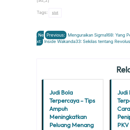
[ad_2]
Tags:
slot
Post
Ne
Previous:
Menguraikan Sigma168: Yang Pe
xt:
Inside Wakanda33: Sekilas tentang Revolus
navigation
Rel
Judi Bola
Judi
Terpercaya – Tips
Terp
Ampuh
Cara
Meningkatkan
Peni
Peluang Menang
PKV