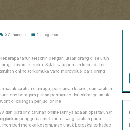
0 Comments
0 categories
eberapa tahun terakhir, dengan jutaan orang di seluruh
hraga favorit mereka. Salah satu pemain kunci dalam
m taruhan online terkemuka yang merevolusi cara orang
termasuk taruhan olahraga, permainan kasino, dan taruhan
una dan beragam pilihan permainan dan olahraga untuk
orit di kalangan penjudi online.
 dari platform taruhan online lainnya adalah opsi taruhan
mungkinkan pengguna untuk memasang taruhan pada
g, memberi mereka kesempatan untuk bereaksi terhadap