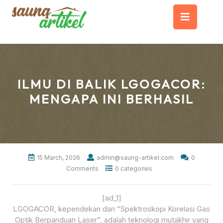
Skip
Op
to
content
But
ILMU DI BALIK LGOGACOR:
MENGAPA INI BERHASIL
15 March, 2026
admin@saung-artikel.com
0
Comments
0 categories
[ad_1]
LGOGACOR, kependekan dari “Spektroskopi Korelasi Gas
Optik Berpanduan Laser”, adalah teknologi mutakhir yang