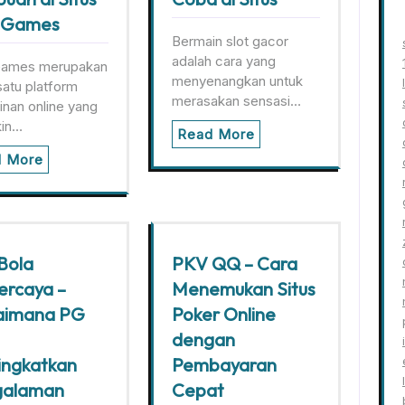
 Games
Bermain slot gacor
adalah cara yang
ames merupakan
menyenangkan untuk
satu platform
merasakan sensasi…
nan online yang
in…
Read More
d More
 Bola
PKV QQ – Cara
ercaya –
Menemukan Situs
aimana PG
Poker Online
dengan
ngkatkan
Pembayaran
galaman
Cepat