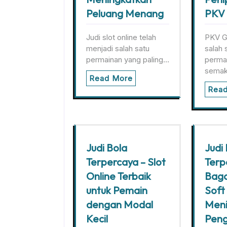
Peluang Menang
PKV
Judi slot online telah
PKV G
menjadi salah satu
salah 
permainan yang paling…
permai
semak
Read More
Rea
Judi Bola
Judi
Terpercaya – Slot
Terp
Online Terbaik
Bag
untuk Pemain
Soft
dengan Modal
Meni
Kecil
Pen