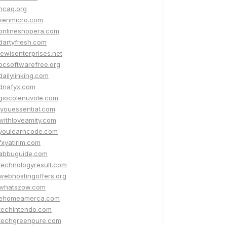
ncaq.org
xenmicro.com
onlineshopera.com
dartyfresh.com
lewisenterprises.net
pcsoftwarefree.org
dailylinking.com
dnafyx.com
giocolenuvole.com
iyouessential.com
withloveamity.com
youlearncode.com
fxyatirim.com
abbuguide.com
technologyresult.com
webhostingoffers.org
whatszow.com
ehomeamerca.com
techintendo.com
techgreenpure.com