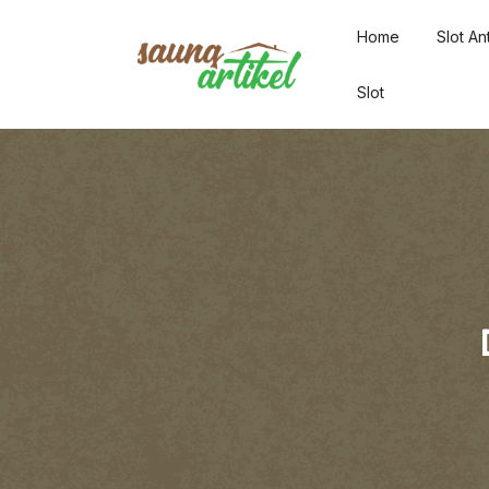
Skip
to
Home
Slot An
content
Slot