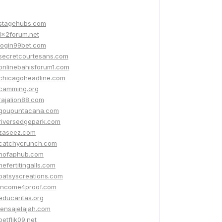
stagehubs.com
1x2forum.net
login99bet.com
secretcourtesans.com
onlinebahisforum1.com
chicagoheadline.com
camming.org
rajalion88.com
goupuntacana.com
riversedgepark.com
zaseez.com
catchycrunch.com
nofaphub.com
nefertitingalls.com
patsyscreations.com
income4proof.com
educaritas.org
lensajelajah.com
betflik09.net