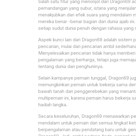
Salah satu fitur yang menonjol dari Dragon69 a
pemandangan yang subur, istana yang menjulang
menakjubkan dan efek suara yang mendalam m
mereka benar -benar bagian dari dunia ajaib ini
setiap sudut dunia penuh dengan rahasia yang
Aspek kunci lain dari Dragon69 adalah sistem 
pencarian, mulai dari pencarian ambil sederha
Menyelesaikan pencarian tidak hanya member
pengalaman yang berharga, tetapi juga memaj
tentang dunia dan penghuninya.
Selain kampanye pemain tunggal, Dragon69 ju
memungkinkan pemain untuk bekerja sama deng
bawah tanah dan penggerebekan yang menantan
multipemain ini, karena pemain harus bekerja
hadiah langka.
Secara keseluruhan, Dragon69 menawarkan pe
mendalam untuk pemain dari semua tingkat ke
berpengalaman atau pendatang baru untuk genre