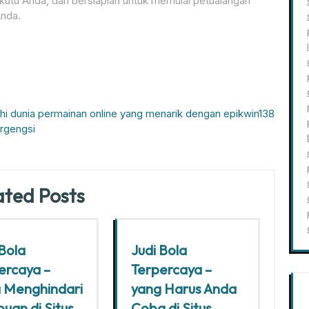
kutu Anda, dan bersiaplah untuk memulai petualangan
Anda.
hi dunia permainan online yang menarik dengan epikwin138
rgengsi
ated Posts
 Bola
Judi Bola
ercaya –
Terpercaya –
 Menghindari
yang Harus Anda
puan di Situs
Coba di Situs