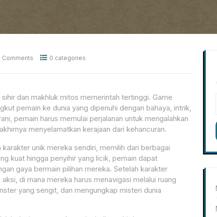
0 Comments
0 categories
 sihir dan makhluk mitos memerintah tertinggi. Game
kut pemain ke dunia yang dipenuhi dengan bahaya, intrik,
rani, pemain harus memulai perjalanan untuk mengalahkan
 akhirnya menyelamatkan kerajaan dari kehancuran.
arakter unik mereka sendiri, memilih dari berbagai
ng kuat hingga penyihir yang licik, pemain dapat
gan gaya bermain pilihan mereka. Setelah karakter
 aksi, di mana mereka harus menavigasi melalui ruang
ster yang sengit, dan mengungkap misteri dunia