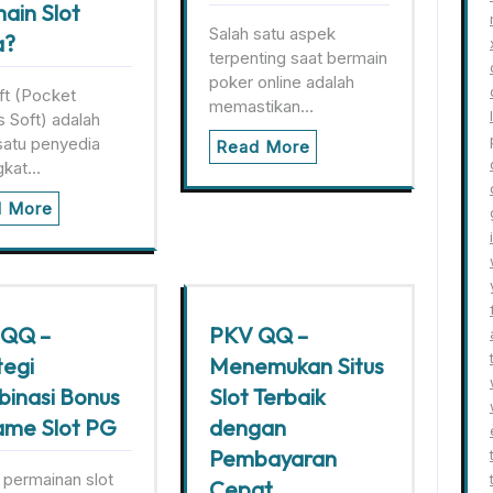
ain Slot
Salah satu aspek
a?
terpenting saat bermain
poker online adalah
ft (Pocket
memastikan…
 Soft) adalah
satu penyedia
Read More
gkat…
d More
 QQ –
PKV QQ –
tegi
Menemukan Situs
inasi Bonus
Slot Terbaik
ame Slot PG
dengan
Pembayaran
 permainan slot
Cepat