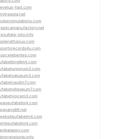
lapsfit.com
levelup-fast.com
mytreepla.net
pokersimulations.com
replicamanufactory.net
rezultate-loto.info
splendifulous.com
sportsrecords4u.com
topceleberites.com
ufabetting8m4.com
ufabetunionum3.com
ufabetvalueum3.com
ufabetvaultm7.com
ufabetvillageum7.com
ufabetvoicem3.com
waveufabetm4.com
wayang88.net
websiteufabetm4.com
whiteufabetm4.com
anikalappy.com
dininghelsinki.info