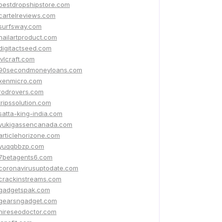
bestdropshipstore.com
cartelreviews.com
surfsway.com
nailartproduct.com
digitactseed.com
lvlcraft.com
90secondmoneyloans.com
xenmicro.com
rodrovers.com
tripssolution.com
satta-king-india.com
yukigassencanada.com
articlehorizone.com
yuqqbbzp.com
7betagents6.com
coronavirusuptodate.com
crackinstreams.com
gadgetspak.com
gearsngadget.com
hireseodoctor.com