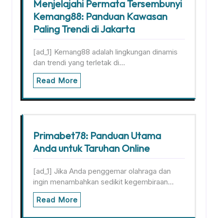
Menjelajahi Permata Tersembunyi
Kemang88: Panduan Kawasan
Paling Trendi di Jakarta
[ad_1] Kemang88 adalah lingkungan dinamis
dan trendi yang terletak di…
Read More
Primabet78: Panduan Utama
Anda untuk Taruhan Online
[ad_1] Jika Anda penggemar olahraga dan
ingin menambahkan sedikit kegembiraan…
Read More