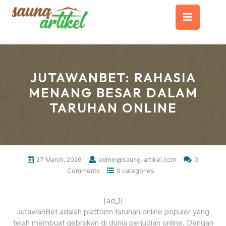
Skip
Op
to
content
But
JUTAWANBET: RAHASIA
MENANG BESAR DALAM
TARUHAN ONLINE
27 March, 2026
admin@saung-artikel.com
0
Comments
0 categories
[ad_1]
JutawanBet adalah platform taruhan online populer yang
telah membuat gebrakan di dunia perjudian online. Dengan