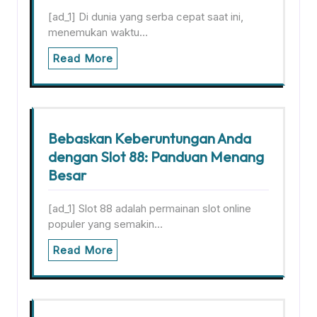
[ad_1] Di dunia yang serba cepat saat ini,
menemukan waktu…
Read More
Bebaskan Keberuntungan Anda
dengan Slot 88: Panduan Menang
Besar
[ad_1] Slot 88 adalah permainan slot online
populer yang semakin…
Read More