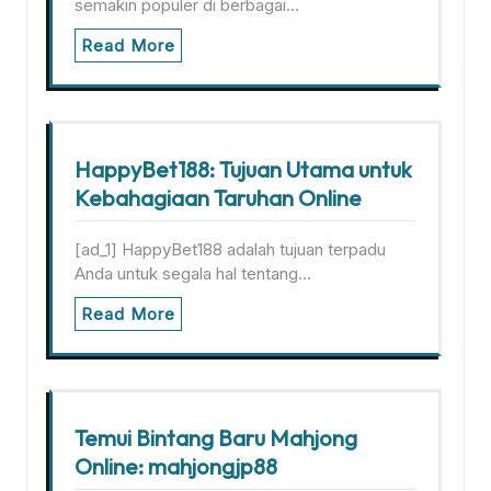
semakin populer di berbagai…
Read More
HappyBet188: Tujuan Utama untuk
Kebahagiaan Taruhan Online
[ad_1] HappyBet188 adalah tujuan terpadu
Anda untuk segala hal tentang…
Read More
Temui Bintang Baru Mahjong
Online: mahjongjp88