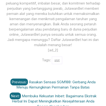
peluang kompetitif, imbalan besar, dan komitmen terhadap
perjudian yang bertanggung jawab, JutawanBet memberi
pemain alat yang mereka butuhkan untuk memaksimalkan
kemenangan dan menikmati pengalaman taruhan yang
aman dan menyenangkan. Baik Anda seorang petaruh
berpengalaman atau pendatang baru di dunia perjudian
online, JutawanBet punya sesuatu untuk semua orang.
Jadi mengapa menunggu? Daftar JutawanBet hari ini dan
mulailah menang besar!
[ad_2]
Tags:
slot
Post
Previous:
Rasakan Sensasi SGM188: Gerbang Anda
navigation
Menuju Kemungkinan Permainan Tanpa Batas
Next:
Membuka Kekuatan Inibet: Bagaimana Ekstrak
Herbal Ini Dapat Meningkatkan Kesejahteraan Anda