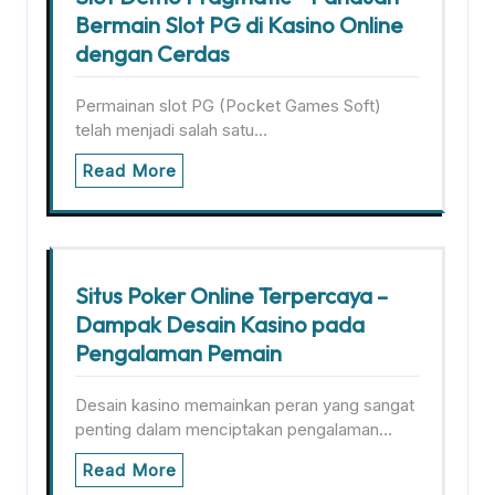
Bermain Slot PG di Kasino Online
dengan Cerdas
Permainan slot PG (Pocket Games Soft)
telah menjadi salah satu…
Read More
Situs Poker Online Terpercaya –
Dampak Desain Kasino pada
Pengalaman Pemain
Desain kasino memainkan peran yang sangat
penting dalam menciptakan pengalaman…
Read More