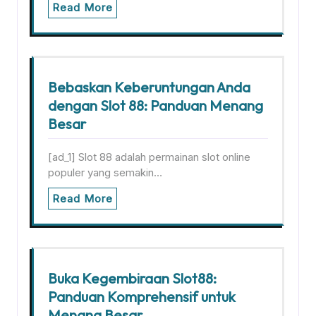
Read More
Bebaskan Keberuntungan Anda
dengan Slot 88: Panduan Menang
Besar
[ad_1] Slot 88 adalah permainan slot online
populer yang semakin…
Read More
Buka Kegembiraan Slot88:
Panduan Komprehensif untuk
Menang Besar