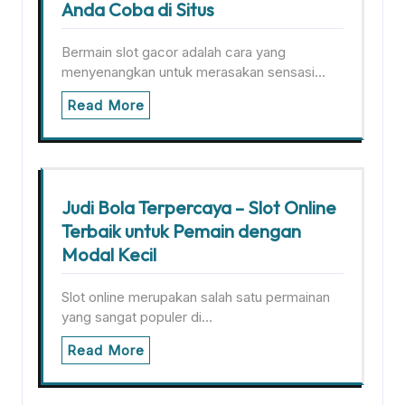
Anda Coba di Situs
Bermain slot gacor adalah cara yang
menyenangkan untuk merasakan sensasi…
Read More
Judi Bola Terpercaya – Slot Online
Terbaik untuk Pemain dengan
Modal Kecil
Slot online merupakan salah satu permainan
yang sangat populer di…
Read More