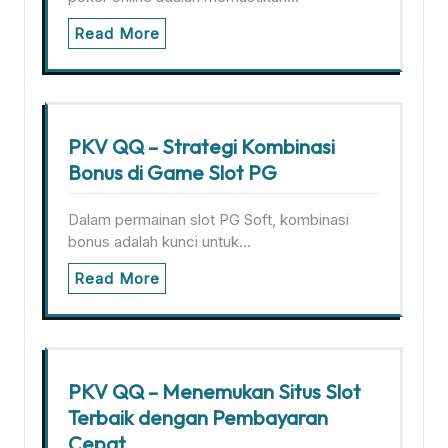
Read More
PKV QQ – Strategi Kombinasi
Bonus di Game Slot PG
Dalam permainan slot PG Soft, kombinasi
bonus adalah kunci untuk…
Read More
PKV QQ – Menemukan Situs Slot
Terbaik dengan Pembayaran
Cepat