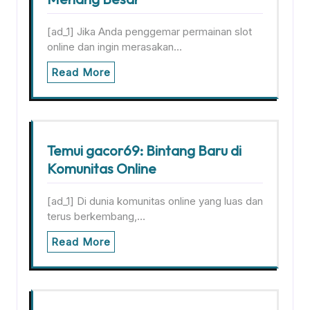
[ad_1] Jika Anda penggemar permainan slot
online dan ingin merasakan…
Read More
Temui gacor69: Bintang Baru di
Komunitas Online
[ad_1] Di dunia komunitas online yang luas dan
terus berkembang,…
Read More