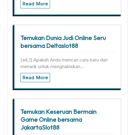
Read More
Temukan Dunia Judi Online Seru
bersama Deltaslot88
[ad_1] Apakah Anda mencari cara baru dan
menarik untuk menghabiskan…
Read More
Temukan Keseruan Bermain
Game Online bersama
JakartaSlot88