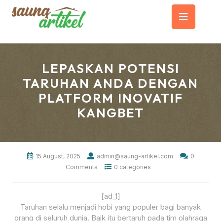
Skip
Op
to
content
But
LEPASKAN POTENSI
TARUHAN ANDA DENGAN
PLATFORM INOVATIF
KANGBET
15 August, 2025
admin@saung-artikel.com
0
Comments
0 categories
[ad_1]
Taruhan selalu menjadi hobi yang populer bagi banyak
orang di seluruh dunia. Baik itu bertaruh pada tim olahraga