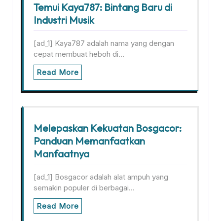
Temui Kaya787: Bintang Baru di
Industri Musik
[ad_1] Kaya787 adalah nama yang dengan
cepat membuat heboh di…
Read More
Melepaskan Kekuatan Bosgacor:
Panduan Memanfaatkan
Manfaatnya
[ad_1] Bosgacor adalah alat ampuh yang
semakin populer di berbagai…
Read More