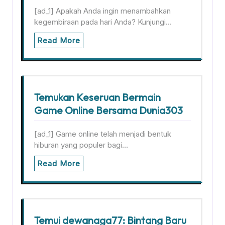
[ad_1] Apakah Anda ingin menambahkan
kegembiraan pada hari Anda? Kunjungi…
Read More
Temukan Keseruan Bermain
Game Online Bersama Dunia303
[ad_1] Game online telah menjadi bentuk
hiburan yang populer bagi…
Read More
Temui dewanaga77: Bintang Baru