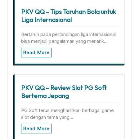
PKV QQ – Tips Taruhan Bola untuk
Liga Internasional
Bertaruh pada pertandingan liga internasional
bisa menjadi pengalaman yang menarik…
Read More
PKV QQ – Review Slot PG Soft
Bertema Jepang
PG Soft terus menghadirkan berbagai game
slot dengan tema yang…
Read More