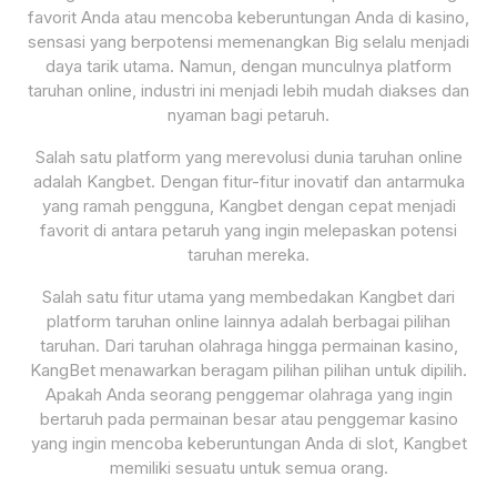
favorit Anda atau mencoba keberuntungan Anda di kasino,
sensasi yang berpotensi memenangkan Big selalu menjadi
daya tarik utama. Namun, dengan munculnya platform
taruhan online, industri ini menjadi lebih mudah diakses dan
nyaman bagi petaruh.
Salah satu platform yang merevolusi dunia taruhan online
adalah Kangbet. Dengan fitur-fitur inovatif dan antarmuka
yang ramah pengguna, Kangbet dengan cepat menjadi
favorit di antara petaruh yang ingin melepaskan potensi
taruhan mereka.
Salah satu fitur utama yang membedakan Kangbet dari
platform taruhan online lainnya adalah berbagai pilihan
taruhan. Dari taruhan olahraga hingga permainan kasino,
KangBet menawarkan beragam pilihan pilihan untuk dipilih.
Apakah Anda seorang penggemar olahraga yang ingin
bertaruh pada permainan besar atau penggemar kasino
yang ingin mencoba keberuntungan Anda di slot, Kangbet
memiliki sesuatu untuk semua orang.