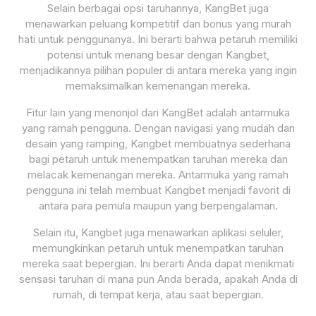
Selain berbagai opsi taruhannya, KangBet juga
menawarkan peluang kompetitif dan bonus yang murah
hati untuk penggunanya. Ini berarti bahwa petaruh memiliki
potensi untuk menang besar dengan Kangbet,
menjadikannya pilihan populer di antara mereka yang ingin
memaksimalkan kemenangan mereka.
Fitur lain yang menonjol dari KangBet adalah antarmuka
yang ramah pengguna. Dengan navigasi yang mudah dan
desain yang ramping, Kangbet membuatnya sederhana
bagi petaruh untuk menempatkan taruhan mereka dan
melacak kemenangan mereka. Antarmuka yang ramah
pengguna ini telah membuat Kangbet menjadi favorit di
antara para pemula maupun yang berpengalaman.
Selain itu, Kangbet juga menawarkan aplikasi seluler,
memungkinkan petaruh untuk menempatkan taruhan
mereka saat bepergian. Ini berarti Anda dapat menikmati
sensasi taruhan di mana pun Anda berada, apakah Anda di
rumah, di tempat kerja, atau saat bepergian.