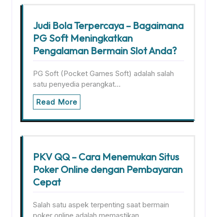
Judi Bola Terpercaya – Bagaimana
PG Soft Meningkatkan
Pengalaman Bermain Slot Anda?
PG Soft (Pocket Games Soft) adalah salah
satu penyedia perangkat…
Read More
PKV QQ – Cara Menemukan Situs
Poker Online dengan Pembayaran
Cepat
Salah satu aspek terpenting saat bermain
poker online adalah memastikan…