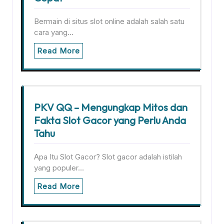
Bermain di situs slot online adalah salah satu
cara yang…
Read More
PKV QQ – Mengungkap Mitos dan
Fakta Slot Gacor yang Perlu Anda
Tahu
Apa Itu Slot Gacor? Slot gacor adalah istilah
yang populer…
Read More