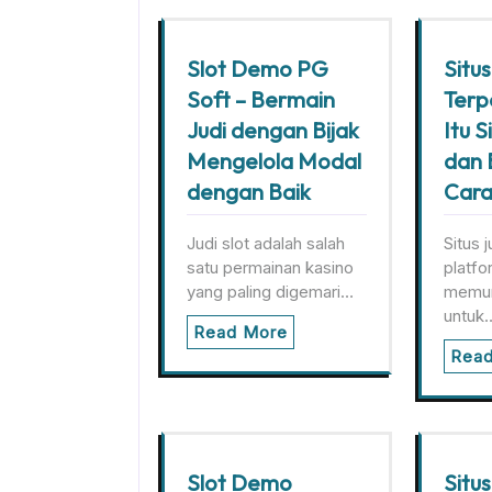
Slot Demo PG
Situs
Soft – Bermain
Terp
Judi dengan Bijak
Itu S
Mengelola Modal
dan
dengan Baik
Cara
Judi slot adalah salah
Situs 
satu permainan kasino
platfo
yang paling digemari…
memun
untuk
Read More
Rea
Slot Demo
Situ