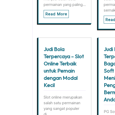
permainan yang paling…
permai
semak
Read More
Rea
Judi Bola
Judi
Terpercaya – Slot
Terp
Online Terbaik
Bag
untuk Pemain
Soft
dengan Modal
Meni
Kecil
Pen
Berm
Slot online merupakan
And
salah satu permainan
yang sangat populer
PG So
di…