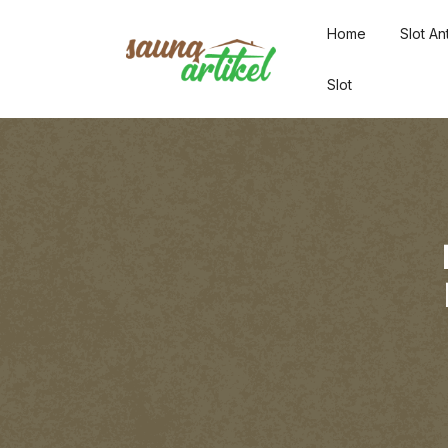
Skip
to
Home
Slot An
content
Slot