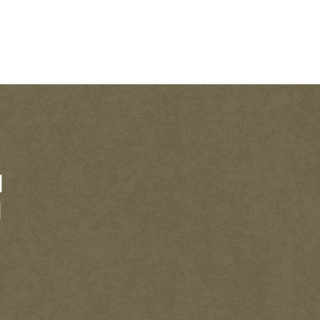
N
H
N