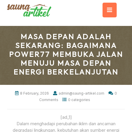
Skip
Op
to
content
But
MASA DEPAN ADALAH
SEKARANG: BAGAIMANA
POWER77 MEMBUKA JALAN
MENUJU MASA DEPAN
ENERGI BERKELANJUTAN
8 February, 2026
admin@saung-artikel.com
0
Comments
0 categories
[ad_1]
Dalam menghadapi perubahan iklim dan ancaman
degradasi lingkungan, kebutuhan akan sumber energi