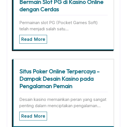
Bermain Slot PG di Kasino Online
dengan Cerdas
Permainan slot PG (Pocket Games Soft)
telah menjadi salah satu…
Read More
Situs Poker Online Terpercaya –
Dampak Desain Kasino pada
Pengalaman Pemain
Desain kasino memainkan peran yang sangat
penting dalam menciptakan pengalaman…
Read More