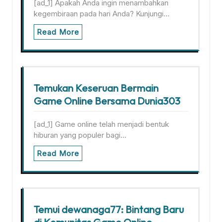
[ad_1] Apakah Anda ingin menambahkan
kegembiraan pada hari Anda? Kunjungi…
Read More
Temukan Keseruan Bermain
Game Online Bersama Dunia303
[ad_1] Game online telah menjadi bentuk
hiburan yang populer bagi…
Read More
Temui dewanaga77: Bintang Baru