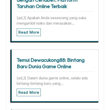
Taruhan Online Terbaik
[ad_1] Apakah Anda seseorang yang suka
mengambil risiko dan merasakan…
Read More
Temui Dewacukong88: Bintang
Baru Dunia Game Online
[ad_1] Dalam dunia game online, selalu ada
bintang-bintang baru yang…
Read More