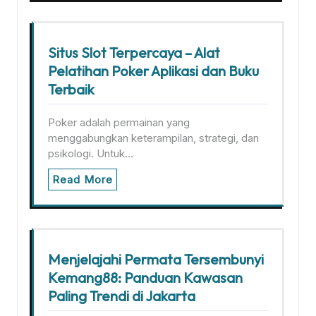
Situs Slot Terpercaya – Alat
Pelatihan Poker Aplikasi dan Buku
Terbaik
Poker adalah permainan yang
menggabungkan keterampilan, strategi, dan
psikologi. Untuk…
Read More
Menjelajahi Permata Tersembunyi
Kemang88: Panduan Kawasan
Paling Trendi di Jakarta