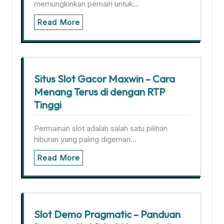
memungkinkan pemain untuk…
Read More
Situs Slot Gacor Maxwin – Cara
Menang Terus di dengan RTP
Tinggi
Permainan slot adalah salah satu pilihan
hiburan yang paling digemari…
Read More
Slot Demo Pragmatic – Panduan