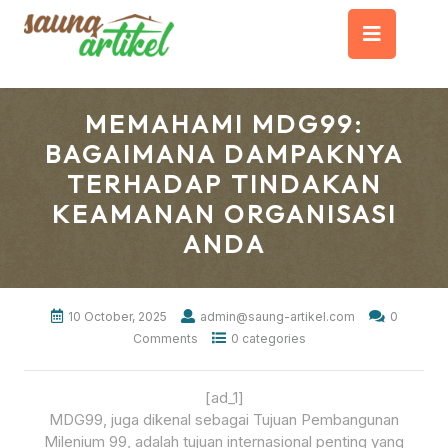
Skip
Op
to
content
But
MEMAHAMI MDG99:
BAGAIMANA DAMPAKNYA
TERHADAP TINDAKAN
KEAMANAN ORGANISASI
ANDA
10 October, 2025
admin@saung-artikel.com
0
Comments
0 categories
[ad_1]
MDG99, juga dikenal sebagai Tujuan Pembangunan
Milenium 99, adalah tujuan internasional penting yang