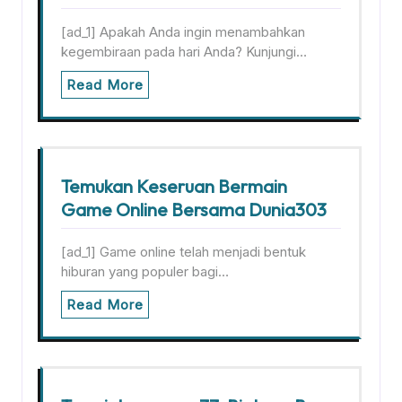
[ad_1] Apakah Anda ingin menambahkan
kegembiraan pada hari Anda? Kunjungi…
Read More
Temukan Keseruan Bermain
Game Online Bersama Dunia303
[ad_1] Game online telah menjadi bentuk
hiburan yang populer bagi…
Read More