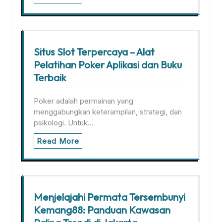
Situs Slot Terpercaya – Alat
Pelatihan Poker Aplikasi dan Buku
Terbaik
Poker adalah permainan yang
menggabungkan keterampilan, strategi, dan
psikologi. Untuk…
Read More
Menjelajahi Permata Tersembunyi
Kemang88: Panduan Kawasan