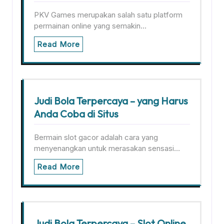
PKV Games merupakan salah satu platform
permainan online yang semakin…
Read More
Judi Bola Terpercaya – yang Harus
Anda Coba di Situs
Bermain slot gacor adalah cara yang
menyenangkan untuk merasakan sensasi…
Read More
Judi Bola Terpercaya – Slot Online