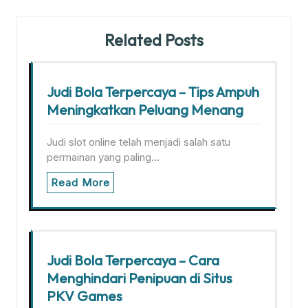
Related Posts
Judi Bola Terpercaya – Tips Ampuh
Meningkatkan Peluang Menang
Judi slot online telah menjadi salah satu
permainan yang paling…
Read More
Judi Bola Terpercaya – Cara
Menghindari Penipuan di Situs
PKV Games