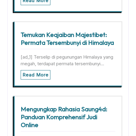
Read More
Temukan Keajaiban Majestibet:
Permata Tersembunyi di Himalaya
[ad_1] Terselip di pegunungan Himalaya yang
megah, terdapat permata tersembunyi…
Read More
Mengungkap Rahasia Saung4d:
Panduan Komprehensif Judi
Online