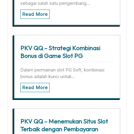
sebagai salah satu pengembang…
Read More
PKV QQ – Strategi Kombinasi
Bonus di Game Slot PG
Dalam permainan slot PG Soft, kombinasi
bonus adalah kunci untuk…
Read More
PKV QQ – Menemukan Situs Slot
Terbaik dengan Pembayaran