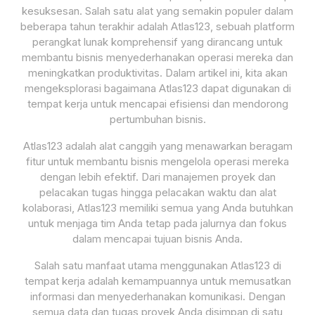
kesuksesan. Salah satu alat yang semakin populer dalam
beberapa tahun terakhir adalah Atlas123, sebuah platform
perangkat lunak komprehensif yang dirancang untuk
membantu bisnis menyederhanakan operasi mereka dan
meningkatkan produktivitas. Dalam artikel ini, kita akan
mengeksplorasi bagaimana Atlas123 dapat digunakan di
tempat kerja untuk mencapai efisiensi dan mendorong
pertumbuhan bisnis.
Atlas123 adalah alat canggih yang menawarkan beragam
fitur untuk membantu bisnis mengelola operasi mereka
dengan lebih efektif. Dari manajemen proyek dan
pelacakan tugas hingga pelacakan waktu dan alat
kolaborasi, Atlas123 memiliki semua yang Anda butuhkan
untuk menjaga tim Anda tetap pada jalurnya dan fokus
dalam mencapai tujuan bisnis Anda.
Salah satu manfaat utama menggunakan Atlas123 di
tempat kerja adalah kemampuannya untuk memusatkan
informasi dan menyederhanakan komunikasi. Dengan
semua data dan tugas proyek Anda disimpan di satu