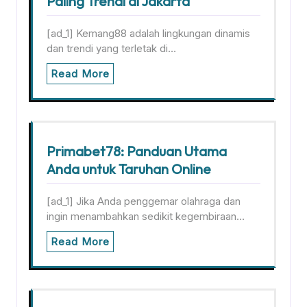
Paling Trendi di Jakarta
[ad_1] Kemang88 adalah lingkungan dinamis
dan trendi yang terletak di…
Read More
Primabet78: Panduan Utama
Anda untuk Taruhan Online
[ad_1] Jika Anda penggemar olahraga dan
ingin menambahkan sedikit kegembiraan…
Read More