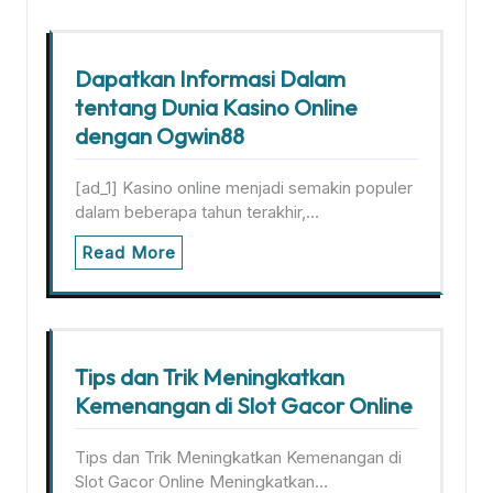
Dapatkan Informasi Dalam
tentang Dunia Kasino Online
dengan Ogwin88
[ad_1] Kasino online menjadi semakin populer
dalam beberapa tahun terakhir,…
Read More
Tips dan Trik Meningkatkan
Kemenangan di Slot Gacor Online
Tips dan Trik Meningkatkan Kemenangan di
Slot Gacor Online Meningkatkan…