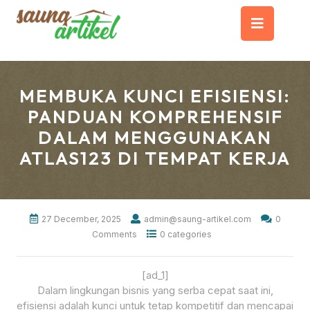
Skip
Op
to
content
But
MEMBUKA KUNCI EFISIENSI:
PANDUAN KOMPREHENSIF
DALAM MENGGUNAKAN
ATLAS123 DI TEMPAT KERJA
27 December, 2025
admin@saung-artikel.com
0
Comments
0 categories
[ad_1]
Dalam lingkungan bisnis yang serba cepat saat ini,
efisiensi adalah kunci untuk tetap kompetitif dan mencapai