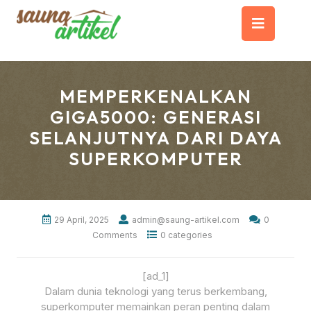
Skip
Op
to
content
But
MEMPERKENALKAN
GIGA5000: GENERASI
SELANJUTNYA DARI DAYA
SUPERKOMPUTER
29 April, 2025
admin@saung-artikel.com
0
Comments
0 categories
[ad_1]
Dalam dunia teknologi yang terus berkembang,
superkomputer memainkan peran penting dalam