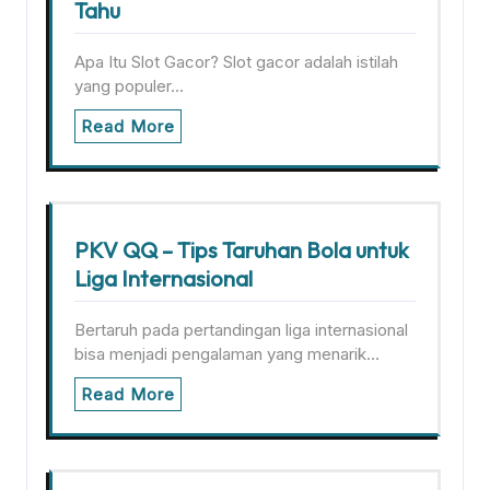
Tahu
Apa Itu Slot Gacor? Slot gacor adalah istilah
yang populer…
Read More
PKV QQ – Tips Taruhan Bola untuk
Liga Internasional
Bertaruh pada pertandingan liga internasional
bisa menjadi pengalaman yang menarik…
Read More