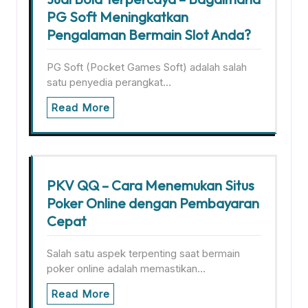
PG Soft Meningkatkan
Pengalaman Bermain Slot Anda?
PG Soft (Pocket Games Soft) adalah salah
satu penyedia perangkat…
Read More
PKV QQ – Cara Menemukan Situs
Poker Online dengan Pembayaran
Cepat
Salah satu aspek terpenting saat bermain
poker online adalah memastikan…
Read More