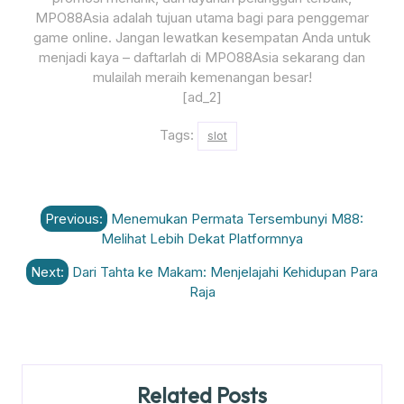
MPO88Asia adalah tujuan utama bagi para penggemar
game online. Jangan lewatkan kesempatan Anda untuk
menjadi kaya – daftarlah di MPO88Asia sekarang dan
mulailah meraih kemenangan besar!
[ad_2]
Tags:
slot
Post
Previous:
Menemukan Permata Tersembunyi M88:
navigation
Melihat Lebih Dekat Platformnya
Next:
Dari Tahta ke Makam: Menjelajahi Kehidupan Para
Raja
Related Posts