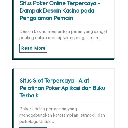
Situs Poker Online Terpercaya –
Dampak Desain Kasino pada
Pengalaman Pemain
Desain kasino memainkan peran yang sangat
penting dalam menciptakan pengalaman…
Read More
Situs Slot Terpercaya – Alat
Pelatihan Poker Aplikasi dan Buku
Terbaik
Poker adalah permainan yang
menggabungkan keterampilan, strategi, dan
psikologi. Untuk…