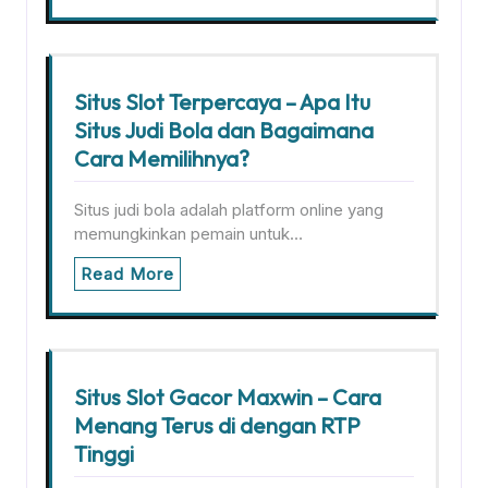
Situs Slot Terpercaya – Apa Itu
Situs Judi Bola dan Bagaimana
Cara Memilihnya?
Situs judi bola adalah platform online yang
memungkinkan pemain untuk…
Read More
Situs Slot Gacor Maxwin – Cara
Menang Terus di dengan RTP
Tinggi