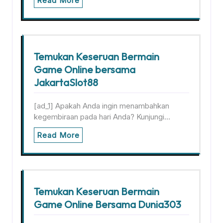
Read More
Temukan Keseruan Bermain
Game Online bersama
JakartaSlot88
[ad_1] Apakah Anda ingin menambahkan
kegembiraan pada hari Anda? Kunjungi…
Read More
Temukan Keseruan Bermain
Game Online Bersama Dunia303