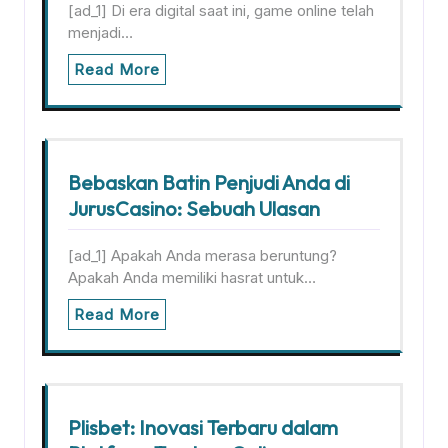
[ad_1] Di era digital saat ini, game online telah
menjadi…
Read More
Bebaskan Batin Penjudi Anda di
JurusCasino: Sebuah Ulasan
[ad_1] Apakah Anda merasa beruntung?
Apakah Anda memiliki hasrat untuk…
Read More
Plisbet: Inovasi Terbaru dalam