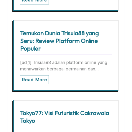
Temukan Dunia Trisula88 yang
Seru: Review Platform Online
Populer
[ad_1] Trisula88 adalah platform online yang
menawarkan berbagai permainan dan…
Read More
Tokyo77: Visi Futuristik Cakrawala
Tokyo