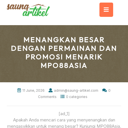
Skip
Op
to
content
But
MENANGKAN BESAR
DENGAN PERMAINAN DAN
PROMOSI MENARIK
MPO88ASIA
11 June, 2026
admin@saung-artikel.com
0
Comments
0 categories
[ad_1]
Apakah Anda mencari cara yang menyenangkan dan
mengasyikkan untuk menang besar? Kunjungi MPO88Asia,