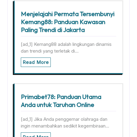
Menjelajahi Permata Tersembunyi
Kemang88: Panduan Kawasan
Paling Trendi di Jakarta
[ad_1] Kemang88 adalah lingkungan dinamis
dan trendi yang terletak di…
Read More
Primabet78: Panduan Utama
Anda untuk Taruhan Online
[ad_1] Jika Anda penggemar olahraga dan
ingin menambahkan sedikit kegembiraan…