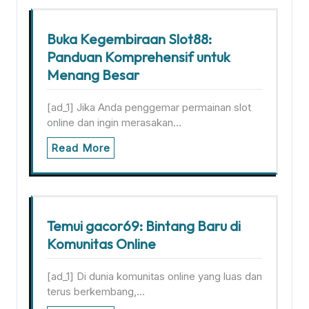
Buka Kegembiraan Slot88:
Panduan Komprehensif untuk
Menang Besar
[ad_1] Jika Anda penggemar permainan slot
online dan ingin merasakan…
Read More
Temui gacor69: Bintang Baru di
Komunitas Online
[ad_1] Di dunia komunitas online yang luas dan
terus berkembang,…