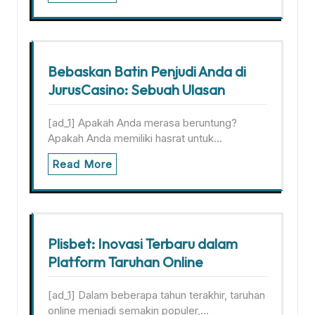
Bebaskan Batin Penjudi Anda di
JurusCasino: Sebuah Ulasan
[ad_1] Apakah Anda merasa beruntung?
Apakah Anda memiliki hasrat untuk…
Read More
Plisbet: Inovasi Terbaru dalam
Platform Taruhan Online
[ad_1] Dalam beberapa tahun terakhir, taruhan
online menjadi semakin populer,…