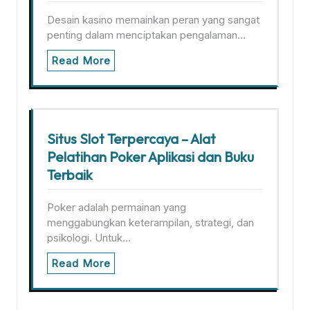
Desain kasino memainkan peran yang sangat
penting dalam menciptakan pengalaman…
Read More
Situs Slot Terpercaya – Alat
Pelatihan Poker Aplikasi dan Buku
Terbaik
Poker adalah permainan yang
menggabungkan keterampilan, strategi, dan
psikologi. Untuk…
Read More