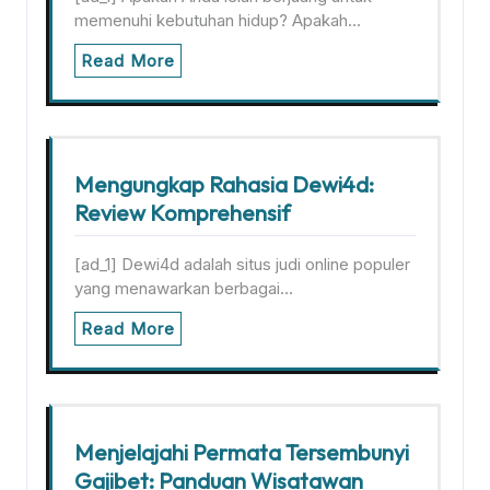
memenuhi kebutuhan hidup? Apakah…
Read More
Mengungkap Rahasia Dewi4d:
Review Komprehensif
[ad_1] Dewi4d adalah situs judi online populer
yang menawarkan berbagai…
Read More
Menjelajahi Permata Tersembunyi
Gajibet: Panduan Wisatawan