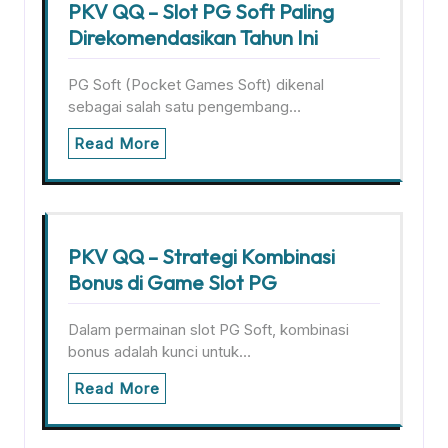
PKV QQ – Slot PG Soft Paling
Direkomendasikan Tahun Ini
PG Soft (Pocket Games Soft) dikenal
sebagai salah satu pengembang…
Read More
PKV QQ – Strategi Kombinasi
Bonus di Game Slot PG
Dalam permainan slot PG Soft, kombinasi
bonus adalah kunci untuk…
Read More