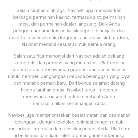
Selain taruhan olahraga, Navibet juga menawarkan
berbagai permainan kasino, termasuk slot, permainan
meja, dan permainan dealer langsung. Baik Anda
penggemar game kasino klasik seperti blackjack dan
roulette, atau lebih suka kegembiraan mesin slot modern,
Navibet memiliki sesuatu untuk semua orang.
Salah satu fitur menonjol dari Navibet adalah peluang
kompetitif dan promosi yang murah hati. Platform ini
secara teratur menawarkan promosi dan bonus khusus
untuk memberi penghargaan kepada pelanggan yang loyal
dan menarik pemain baru. Dari bonus selamat datang
hingga taruhan gratis, Navibet terus -menerus
menawarkan insentif untuk membantu Anda
memaksimalkan kemenangan Anda.
Navibet juga memprioritaskan keselamatan dan keamanan
pelanggan, dengan teknologi enkripsi canggih untuk
melindungi informasi dan transaksi pribadi Anda. Platform
ini berlisensi dan diatur oleh otoritas game terkemuka,