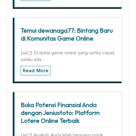
Temui dewanaga77: Bintang Baru
di Komunitas Game Online
[ad_1] Di dunia game online yang serba cepat,
selalu ada…
Read More
Buka Potensi Finansial Anda
dengan Jeniustoto: Platform
Lotere Online Terbaik
[ad_1] Apakah Anda lelah berjuang untuk