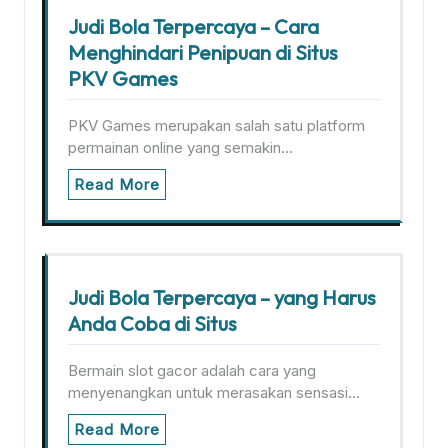
Judi Bola Terpercaya – Cara
Menghindari Penipuan di Situs
PKV Games
PKV Games merupakan salah satu platform
permainan online yang semakin…
Read More
Judi Bola Terpercaya – yang Harus
Anda Coba di Situs
Bermain slot gacor adalah cara yang
menyenangkan untuk merasakan sensasi…
Read More