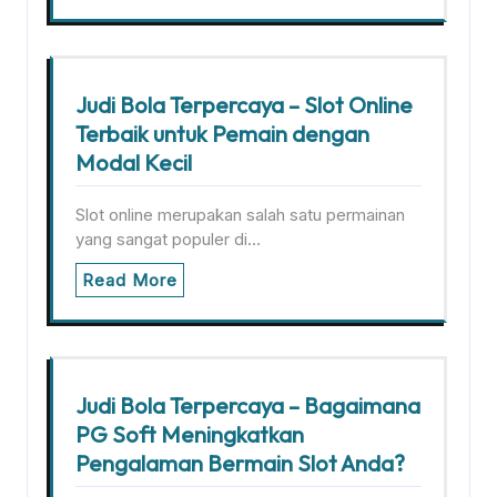
Judi Bola Terpercaya – Slot Online
Terbaik untuk Pemain dengan
Modal Kecil
Slot online merupakan salah satu permainan
yang sangat populer di…
Read More
Judi Bola Terpercaya – Bagaimana
PG Soft Meningkatkan
Pengalaman Bermain Slot Anda?