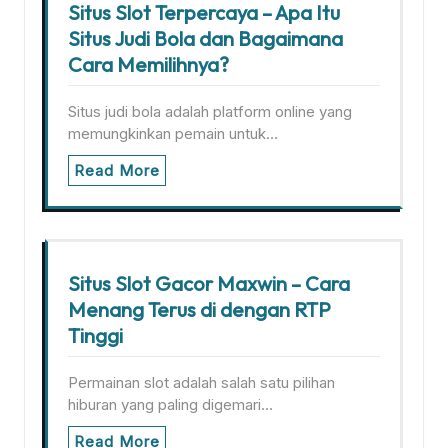
Situs Slot Terpercaya – Apa Itu
Situs Judi Bola dan Bagaimana
Cara Memilihnya?
Situs judi bola adalah platform online yang
memungkinkan pemain untuk…
Read More
Situs Slot Gacor Maxwin – Cara
Menang Terus di dengan RTP
Tinggi
Permainan slot adalah salah satu pilihan
hiburan yang paling digemari…
Read More