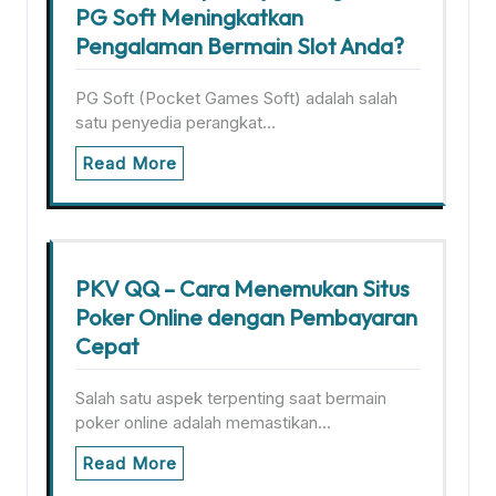
PG Soft Meningkatkan
Pengalaman Bermain Slot Anda?
PG Soft (Pocket Games Soft) adalah salah
satu penyedia perangkat…
Read More
PKV QQ – Cara Menemukan Situs
Poker Online dengan Pembayaran
Cepat
Salah satu aspek terpenting saat bermain
poker online adalah memastikan…
Read More