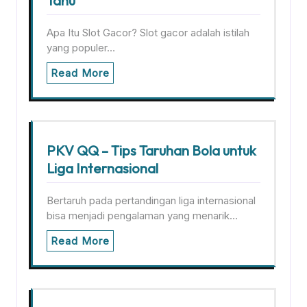
Tahu
Apa Itu Slot Gacor? Slot gacor adalah istilah
yang populer…
Read More
PKV QQ – Tips Taruhan Bola untuk
Liga Internasional
Bertaruh pada pertandingan liga internasional
bisa menjadi pengalaman yang menarik…
Read More