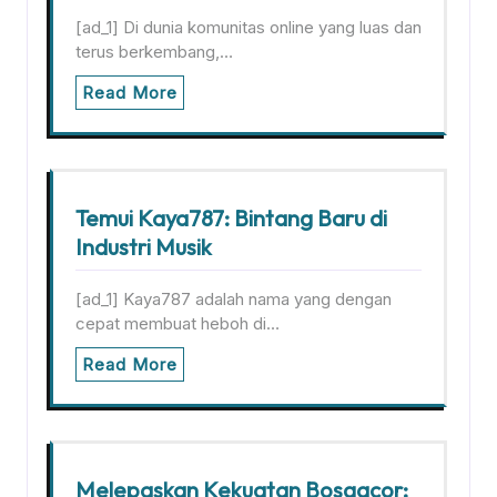
[ad_1] Di dunia komunitas online yang luas dan
terus berkembang,…
Read More
Temui Kaya787: Bintang Baru di
Industri Musik
[ad_1] Kaya787 adalah nama yang dengan
cepat membuat heboh di…
Read More
Melepaskan Kekuatan Bosgacor: