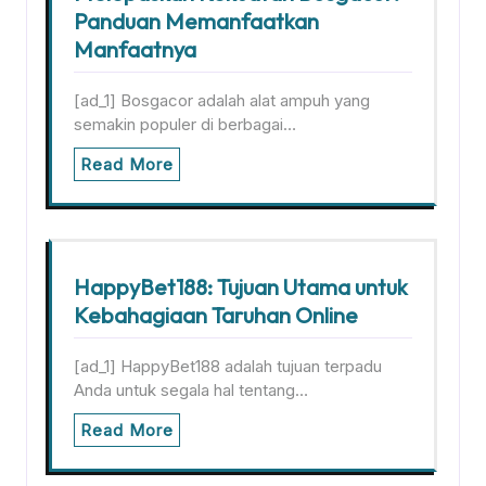
Panduan Memanfaatkan
Manfaatnya
[ad_1] Bosgacor adalah alat ampuh yang
semakin populer di berbagai…
Read More
HappyBet188: Tujuan Utama untuk
Kebahagiaan Taruhan Online
[ad_1] HappyBet188 adalah tujuan terpadu
Anda untuk segala hal tentang…
Read More