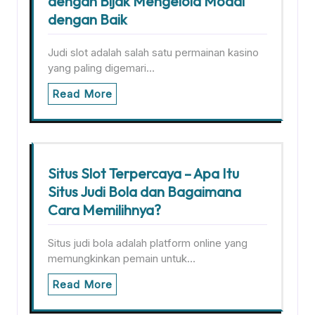
dengan Bijak Mengelola Modal
dengan Baik
Judi slot adalah salah satu permainan kasino
yang paling digemari…
Read More
Situs Slot Terpercaya – Apa Itu
Situs Judi Bola dan Bagaimana
Cara Memilihnya?
Situs judi bola adalah platform online yang
memungkinkan pemain untuk…
Read More