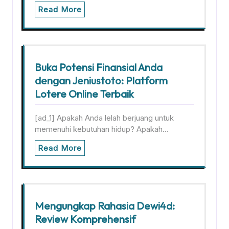
Read More
Buka Potensi Finansial Anda
dengan Jeniustoto: Platform
Lotere Online Terbaik
[ad_1] Apakah Anda lelah berjuang untuk
memenuhi kebutuhan hidup? Apakah…
Read More
Mengungkap Rahasia Dewi4d:
Review Komprehensif