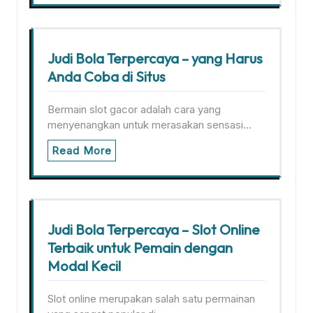
Judi Bola Terpercaya – yang Harus
Anda Coba di Situs
Bermain slot gacor adalah cara yang
menyenangkan untuk merasakan sensasi…
Read More
Judi Bola Terpercaya – Slot Online
Terbaik untuk Pemain dengan
Modal Kecil
Slot online merupakan salah satu permainan