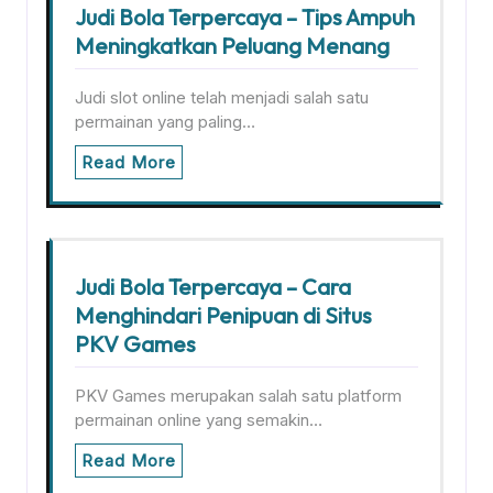
Judi Bola Terpercaya – Tips Ampuh
Meningkatkan Peluang Menang
Judi slot online telah menjadi salah satu
permainan yang paling…
Read More
Judi Bola Terpercaya – Cara
Menghindari Penipuan di Situs
PKV Games
PKV Games merupakan salah satu platform
permainan online yang semakin…
Read More