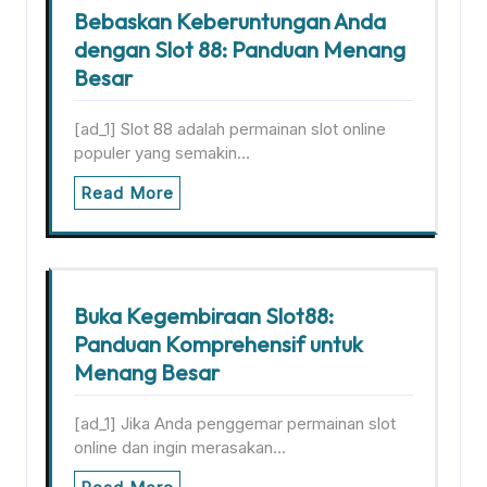
Bebaskan Keberuntungan Anda
dengan Slot 88: Panduan Menang
Besar
[ad_1] Slot 88 adalah permainan slot online
populer yang semakin…
Read More
Buka Kegembiraan Slot88:
Panduan Komprehensif untuk
Menang Besar
[ad_1] Jika Anda penggemar permainan slot
online dan ingin merasakan…