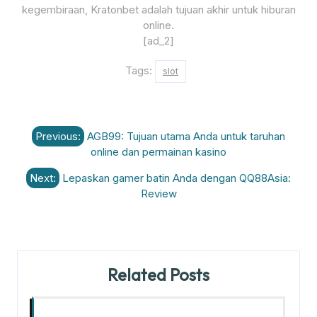
kegembiraan, Kratonbet adalah tujuan akhir untuk hiburan
online.
[ad_2]
Tags:
slot
Post
Previous:
AGB99: Tujuan utama Anda untuk taruhan
navigation
online dan permainan kasino
Next:
Lepaskan gamer batin Anda dengan QQ88Asia:
Review
Related Posts