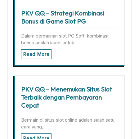
PKV QQ – Strategi Kombinasi
Bonus di Game Slot PG
Dalam permainan slot PG Soft, kombinasi
bonus adalah kunci untuk…
Read More
PKV QQ – Menemukan Situs Slot
Terbaik dengan Pembayaran
Cepat
Bermain di situs slot online adalah salah satu
cara yang…
Read More