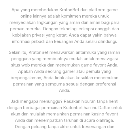
Apa yang membedakan KratonBet dari platform game
online lainnya adalah komitmen mereka untuk
menyediakan lingkungan yang aman dan aman bagi para
pemain mereka. Dengan teknologi enkripsi canggih dan
kebijakan privasi yang ketat, Anda dapat yakin bahwa
informasi pribadi dan keuangan Anda selalu dilindungi.
Selain itu, KratonBet menawarkan antarmuka yang ramah
pengguna yang membuatnya mudah untuk menavigasi
situs web mereka dan menemukan game favorit Anda.
Apakah Anda seorang gamer atau pemula yang
berpengalaman, Anda tidak akan kesulitan menemukan
permainan yang sempurna sesuai dengan preferensi
Anda.
Jadi mengapa menunggu? Rasakan hiburan tanpa henti
dengan berbagai permainan Kratonbet hari ini. Daftar untuk
akun dan mulailah memainkan permainan kasino favorit
Anda dan menempatkan taruhan di acara olahraga.
Dengan peluang tanpa akhir untuk kesenangan dan