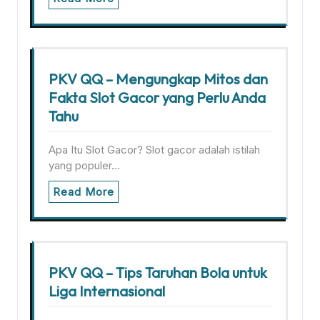
PKV QQ – Mengungkap Mitos dan
Fakta Slot Gacor yang Perlu Anda
Tahu
Apa Itu Slot Gacor? Slot gacor adalah istilah
yang populer…
Read More
PKV QQ – Tips Taruhan Bola untuk
Liga Internasional