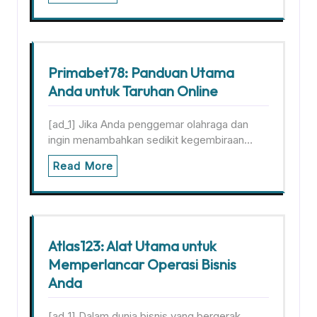
Primabet78: Panduan Utama
Anda untuk Taruhan Online
[ad_1] Jika Anda penggemar olahraga dan
ingin menambahkan sedikit kegembiraan…
Read More
Atlas123: Alat Utama untuk
Memperlancar Operasi Bisnis
Anda
[ad_1] Dalam dunia bisnis yang bergerak