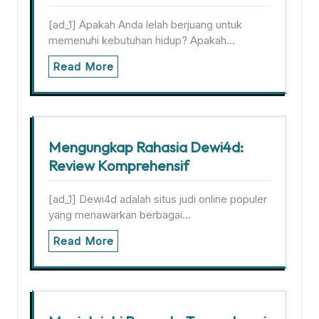
[ad_1] Apakah Anda lelah berjuang untuk
memenuhi kebutuhan hidup? Apakah…
Read More
Mengungkap Rahasia Dewi4d:
Review Komprehensif
[ad_1] Dewi4d adalah situs judi online populer
yang menawarkan berbagai…
Read More