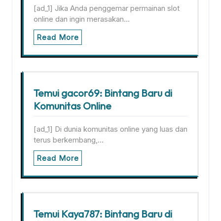
[ad_1] Jika Anda penggemar permainan slot
online dan ingin merasakan…
Read More
Temui gacor69: Bintang Baru di
Komunitas Online
[ad_1] Di dunia komunitas online yang luas dan
terus berkembang,…
Read More
Temui Kaya787: Bintang Baru di