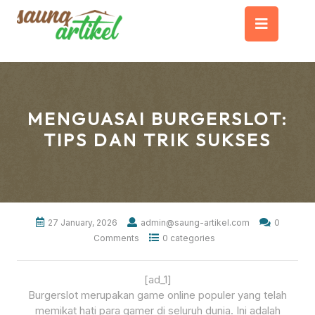
Skip
Op
to
content
But
MENGUASAI BURGERSLOT:
TIPS DAN TRIK SUKSES
27 January, 2026
admin@saung-artikel.com
0
Comments
0 categories
[ad_1]
Burgerslot merupakan game online populer yang telah
memikat hati para gamer di seluruh dunia. Ini adalah