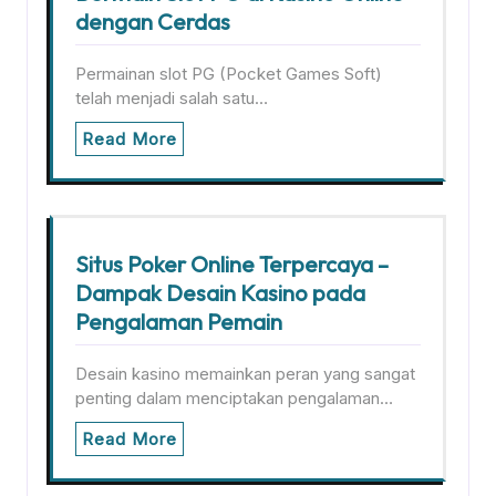
dengan Cerdas
Permainan slot PG (Pocket Games Soft)
telah menjadi salah satu…
Read More
Situs Poker Online Terpercaya –
Dampak Desain Kasino pada
Pengalaman Pemain
Desain kasino memainkan peran yang sangat
penting dalam menciptakan pengalaman…
Read More