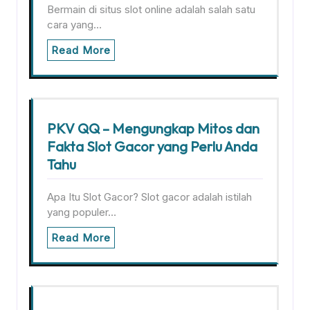
Bermain di situs slot online adalah salah satu
cara yang…
Read More
PKV QQ – Mengungkap Mitos dan
Fakta Slot Gacor yang Perlu Anda
Tahu
Apa Itu Slot Gacor? Slot gacor adalah istilah
yang populer…
Read More