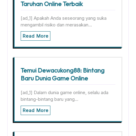
Taruhan Online Terbaik
[ad_1] Apakah Anda seseorang yang suka
mengambil risiko dan merasakan…
Read More
Temui Dewacukong88: Bintang
Baru Dunia Game Online
[ad_1] Dalam dunia game online, selalu ada
bintang-bintang baru yang…
Read More