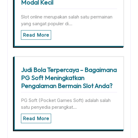
Modal Kecil
Slot online merupakan salah satu permainan
yang sangat populer di…
Read More
Judi Bola Terpercaya – Bagaimana
PG Soft Meningkatkan
Pengalaman Bermain Slot Anda?
PG Soft (Pocket Games Soft) adalah salah
satu penyedia perangkat…
Read More