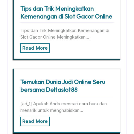
Tips dan Trik Meningkatkan
Kemenangan di Slot Gacor Online
Tips dan Trik Meningkatkan Kemenangan di
Slot Gacor Online Meningkatkan…
Read More
Temukan Dunia Judi Online Seru
bersama Deltaslot88
[ad_1] Apakah Anda mencari cara baru dan
menarik untuk menghabiskan…
Read More