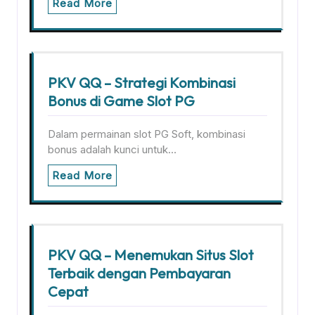
Read More
PKV QQ – Strategi Kombinasi
Bonus di Game Slot PG
Dalam permainan slot PG Soft, kombinasi
bonus adalah kunci untuk…
Read More
PKV QQ – Menemukan Situs Slot
Terbaik dengan Pembayaran
Cepat