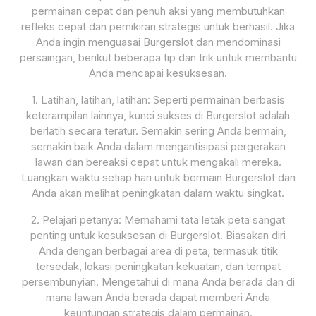
permainan cepat dan penuh aksi yang membutuhkan
refleks cepat dan pemikiran strategis untuk berhasil. Jika
Anda ingin menguasai Burgerslot dan mendominasi
persaingan, berikut beberapa tip dan trik untuk membantu
Anda mencapai kesuksesan.
1. Latihan, latihan, latihan: Seperti permainan berbasis
keterampilan lainnya, kunci sukses di Burgerslot adalah
berlatih secara teratur. Semakin sering Anda bermain,
semakin baik Anda dalam mengantisipasi pergerakan
lawan dan bereaksi cepat untuk mengakali mereka.
Luangkan waktu setiap hari untuk bermain Burgerslot dan
Anda akan melihat peningkatan dalam waktu singkat.
2. Pelajari petanya: Memahami tata letak peta sangat
penting untuk kesuksesan di Burgerslot. Biasakan diri
Anda dengan berbagai area di peta, termasuk titik
tersedak, lokasi peningkatan kekuatan, dan tempat
persembunyian. Mengetahui di mana Anda berada dan di
mana lawan Anda berada dapat memberi Anda
keuntungan strategis dalam permainan.