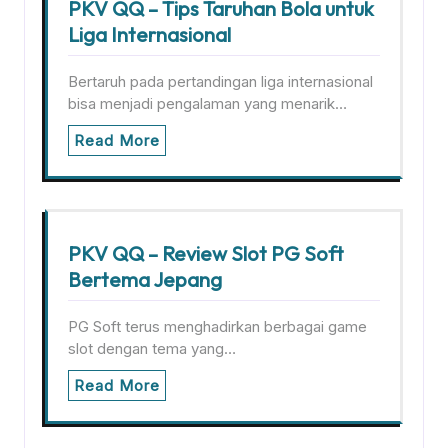
PKV QQ – Tips Taruhan Bola untuk
Liga Internasional
Bertaruh pada pertandingan liga internasional
bisa menjadi pengalaman yang menarik…
Read More
PKV QQ – Review Slot PG Soft
Bertema Jepang
PG Soft terus menghadirkan berbagai game
slot dengan tema yang…
Read More