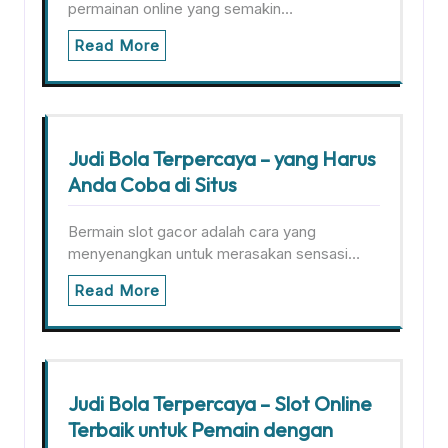
permainan online yang semakin…
Read More
Judi Bola Terpercaya – yang Harus
Anda Coba di Situs
Bermain slot gacor adalah cara yang
menyenangkan untuk merasakan sensasi…
Read More
Judi Bola Terpercaya – Slot Online
Terbaik untuk Pemain dengan