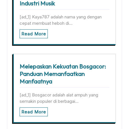
Industri Musik
[ad_1] Kaya787 adalah nama yang dengan
cepat membuat heboh di…
Read More
Melepaskan Kekuatan Bosgacor:
Panduan Memanfaatkan
Manfaatnya
[ad_1] Bosgacor adalah alat ampuh yang
semakin populer di berbagai…
Read More