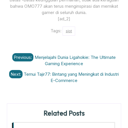
bahwa OMO777 akan terus menginspirasi dan memikat
gamer di seluruh dunia.
[ad_2]
Tags:
slot
Post
Previous:
Menjelajahi Dunia Ligahokie: The Ultimate
navigation
Gaming Experience
Next:
Temui Tajir77: Bintang yang Meningkat di Industri
E-Commerce
Related Posts