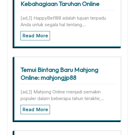
Kebahagiaan Taruhan Online
[ad_1] HappyBet188 adalah tujuan terpadu
Anda untuk segala hal tentang…
Read More
Temui Bintang Baru Mahjong
Online: mahjongjp88
[ad_1] Mahjong Online menjadi semakin
populer dalam beberapa tahun terakhir,…
Read More