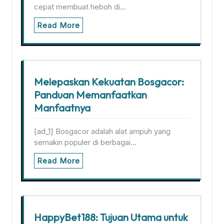
cepat membuat heboh di…
Read More
Melepaskan Kekuatan Bosgacor:
Panduan Memanfaatkan
Manfaatnya
[ad_1] Bosgacor adalah alat ampuh yang
semakin populer di berbagai…
Read More
HappyBet188: Tujuan Utama untuk