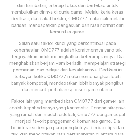
dari hambatan, ia tetap fokus dan bertekad untuk
membuktikan dirinya di dunia game. Melalui kerja keras,
dedikasi, dan bakat belaka, OMO777 mulai naik melalui
barisan, mendapatkan pengakuan dan rasa hormat dari
komunitas game.
Salah satu faktor kunci yang berkontribusi pada
keberhasilan OMO777 adalah komitmennya yang tak
tergoyahkan untuk meningkatkan keterampilannya. Dia
menghabiskan berjam -jam berlatih, mempelajari strategi
permainan, dan belajar dari kesalahannya. Dedikasi ini
terbayar, ketika OMO777 mulai memenangkan lebih
banyak kompetisi, mendapatkan lebih banyak pengikut,
dan menarik perhatian sponsor game utama.
Faktor lain yang membedakan OMO777 dari gamer lain
adalah kepribadiannya yang karismatik. Dengan sikapnya
yang ramah dan mudah didekati, Omo777 dengan cepat
menjadi favorit penggemar di komunitas game. Dia
berinteraksi dengan para pengikutnya, berbagi tips dan
trik, dan menciptakan rasa persahabatan di antara para