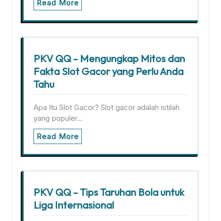
Read More
PKV QQ – Mengungkap Mitos dan
Fakta Slot Gacor yang Perlu Anda
Tahu
Apa Itu Slot Gacor? Slot gacor adalah istilah
yang populer…
Read More
PKV QQ – Tips Taruhan Bola untuk
Liga Internasional