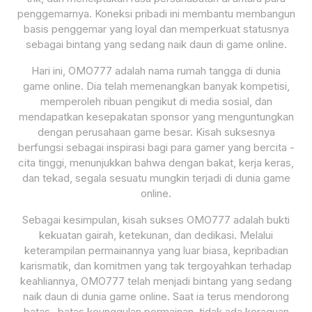
penggemarnya. Koneksi pribadi ini membantu membangun
basis penggemar yang loyal dan memperkuat statusnya
sebagai bintang yang sedang naik daun di game online.
Hari ini, OMO777 adalah nama rumah tangga di dunia
game online. Dia telah memenangkan banyak kompetisi,
memperoleh ribuan pengikut di media sosial, dan
mendapatkan kesepakatan sponsor yang menguntungkan
dengan perusahaan game besar. Kisah suksesnya
berfungsi sebagai inspirasi bagi para gamer yang bercita -
cita tinggi, menunjukkan bahwa dengan bakat, kerja keras,
dan tekad, segala sesuatu mungkin terjadi di dunia game
online.
Sebagai kesimpulan, kisah sukses OMO777 adalah bukti
kekuatan gairah, ketekunan, dan dedikasi. Melalui
keterampilan permainannya yang luar biasa, kepribadian
karismatik, dan komitmen yang tak tergoyahkan terhadap
keahliannya, OMO777 telah menjadi bintang yang sedang
naik daun di dunia game online. Saat ia terus mendorong
batas -batas keunggulan permainan, tidak ada keraguan