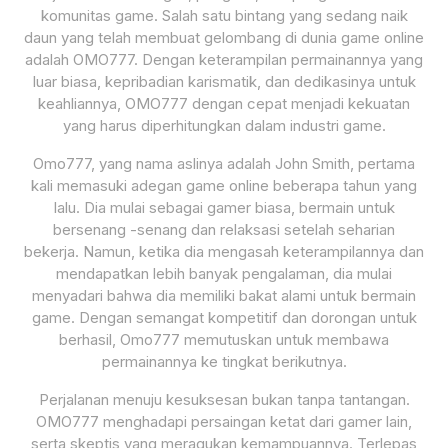
komunitas game. Salah satu bintang yang sedang naik
daun yang telah membuat gelombang di dunia game online
adalah OMO777. Dengan keterampilan permainannya yang
luar biasa, kepribadian karismatik, dan dedikasinya untuk
keahliannya, OMO777 dengan cepat menjadi kekuatan
yang harus diperhitungkan dalam industri game.
Omo777, yang nama aslinya adalah John Smith, pertama
kali memasuki adegan game online beberapa tahun yang
lalu. Dia mulai sebagai gamer biasa, bermain untuk
bersenang -senang dan relaksasi setelah seharian
bekerja. Namun, ketika dia mengasah keterampilannya dan
mendapatkan lebih banyak pengalaman, dia mulai
menyadari bahwa dia memiliki bakat alami untuk bermain
game. Dengan semangat kompetitif dan dorongan untuk
berhasil, Omo777 memutuskan untuk membawa
permainannya ke tingkat berikutnya.
Perjalanan menuju kesuksesan bukan tanpa tantangan.
OMO777 menghadapi persaingan ketat dari gamer lain,
serta skeptis yang meragukan kemampuannya. Terlepas