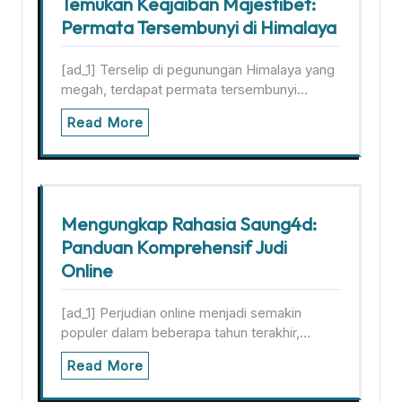
Temukan Keajaiban Majestibet:
Permata Tersembunyi di Himalaya
[ad_1] Terselip di pegunungan Himalaya yang
megah, terdapat permata tersembunyi…
Read More
Mengungkap Rahasia Saung4d:
Panduan Komprehensif Judi
Online
[ad_1] Perjudian online menjadi semakin
populer dalam beberapa tahun terakhir,…
Read More