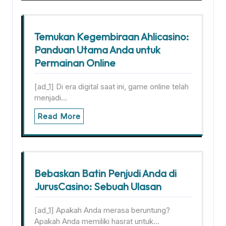
Temukan Kegembiraan Ahlicasino:
Panduan Utama Anda untuk
Permainan Online
[ad_1] Di era digital saat ini, game online telah
menjadi…
Read More
Bebaskan Batin Penjudi Anda di
JurusCasino: Sebuah Ulasan
[ad_1] Apakah Anda merasa beruntung?
Apakah Anda memiliki hasrat untuk…