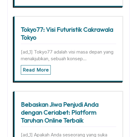
Tokyo77: Visi Futuristik Cakrawala
Tokyo
[ad_1] Tokyo77 adalah visi masa depan yang
menakjubkan, sebuah konsep…
Read More
Bebaskan Jiwa Penjudi Anda
dengan Ceriabet: Platform
Taruhan Online Terbaik
[ad_1] Apakah Anda seseorang yang suka