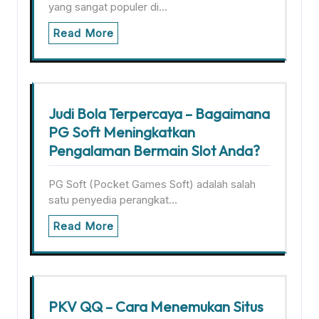
yang sangat populer di…
Read More
Judi Bola Terpercaya – Bagaimana
PG Soft Meningkatkan
Pengalaman Bermain Slot Anda?
PG Soft (Pocket Games Soft) adalah salah
satu penyedia perangkat…
Read More
PKV QQ – Cara Menemukan Situs