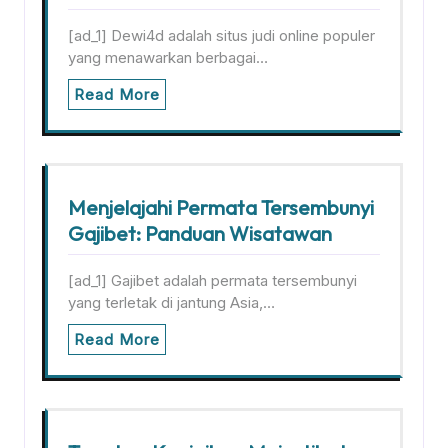
[ad_1] Dewi4d adalah situs judi online populer
yang menawarkan berbagai…
Read More
Menjelajahi Permata Tersembunyi
Gajibet: Panduan Wisatawan
[ad_1] Gajibet adalah permata tersembunyi
yang terletak di jantung Asia,…
Read More