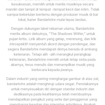
kesuksesan, memilih untuk merilis musiknya secara
mandiri dan tampil di tempat -tempat kecil dan intim. Tidak
sampai kebetulan bertemu dengan produser musik di bar
lokal, karier Bandarlotre mulai lepas landas.
Dengan dukungan label rekaman utama, Bandarlotre
merilis album debutnya, “The Shadows Within,” untuk
pujian kritis. Lirik album yang gelap, merenung, dan lirik
introspektif menyentuh akord dengan pendengar, dan
segera Bandarlotre mendapati dirinya berada di ambang
ketenaran. Tetapi alih -alih merangkul perangkap
ketenaran, Bandarlotre memilih untuk tetap setia pada
akarnya, terus menulis dan menampilkan musik yang
berbicara kepada jiwanya.
Dalam industri yang sering menghargai gambar di atas zat,
bandarlotre adalah menghirup udara segar. Penolakannya
untuk menyesuaikan diri dengan standar industri dan
dedikasinya pada keahliannya telah membuatnya
mendapatkan pengikut yang setia dari penggemar yang
menghargai keaslian dan integritas artistiknya. Apakah