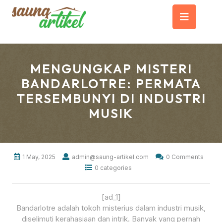
Skip
Op
to
content
But
MENGUNGKAP MISTERI
BANDARLOTRE: PERMATA
TERSEMBUNYI DI INDUSTRI
MUSIK
1 May, 2025
admin@saung-artikel.com
0 Comments
0 categories
[ad_1]
Bandarlotre adalah tokoh misterius dalam industri musik,
diselimuti kerahasiaan dan intrik. Banyak yang pernah