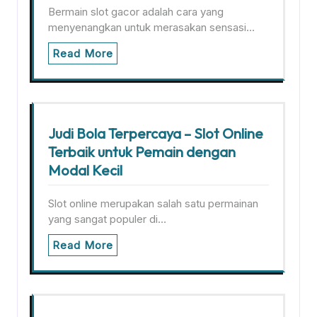
Bermain slot gacor adalah cara yang
menyenangkan untuk merasakan sensasi…
Read More
Judi Bola Terpercaya – Slot Online
Terbaik untuk Pemain dengan
Modal Kecil
Slot online merupakan salah satu permainan
yang sangat populer di…
Read More