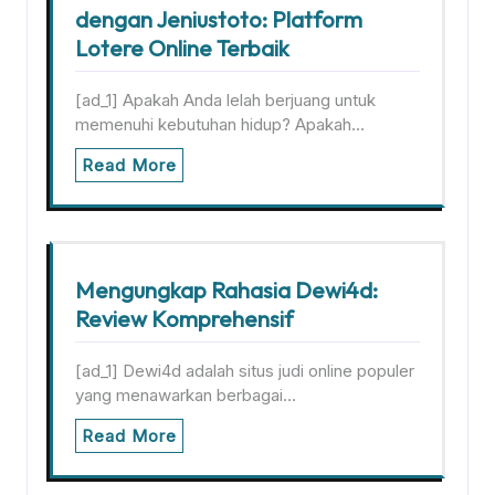
dengan Jeniustoto: Platform
Lotere Online Terbaik
[ad_1] Apakah Anda lelah berjuang untuk
memenuhi kebutuhan hidup? Apakah…
Read More
Mengungkap Rahasia Dewi4d:
Review Komprehensif
[ad_1] Dewi4d adalah situs judi online populer
yang menawarkan berbagai…
Read More