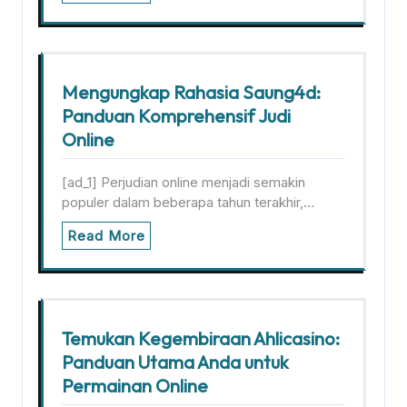
Mengungkap Rahasia Saung4d:
Panduan Komprehensif Judi
Online
[ad_1] Perjudian online menjadi semakin
populer dalam beberapa tahun terakhir,…
Read More
Temukan Kegembiraan Ahlicasino:
Panduan Utama Anda untuk
Permainan Online