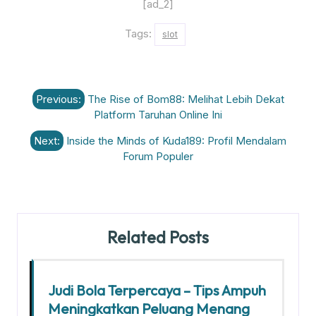
[ad_2]
Tags:
slot
Post
Previous:
The Rise of Bom88: Melihat Lebih Dekat
navigation
Platform Taruhan Online Ini
Next:
Inside the Minds of Kuda189: Profil Mendalam
Forum Populer
Related Posts
Judi Bola Terpercaya – Tips Ampuh
Meningkatkan Peluang Menang