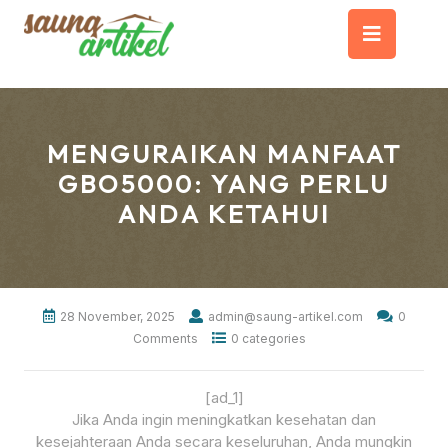
Skip
Op
to
content
But
MENGURAIKAN MANFAAT
GBO5000: YANG PERLU
ANDA KETAHUI
28 November, 2025
admin@saung-artikel.com
0
Comments
0 categories
[ad_1]
Jika Anda ingin meningkatkan kesehatan dan
kesejahteraan Anda secara keseluruhan, Anda mungkin