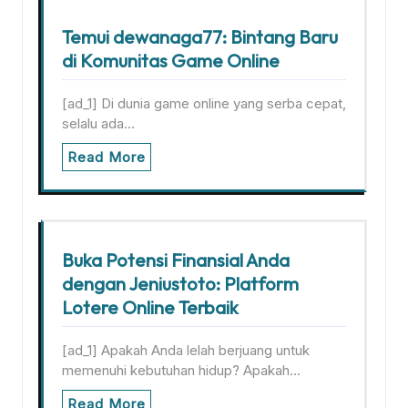
Temui dewanaga77: Bintang Baru
di Komunitas Game Online
[ad_1] Di dunia game online yang serba cepat,
selalu ada…
Read More
Buka Potensi Finansial Anda
dengan Jeniustoto: Platform
Lotere Online Terbaik
[ad_1] Apakah Anda lelah berjuang untuk
memenuhi kebutuhan hidup? Apakah…
Read More