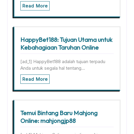
Read More
HappyBet188: Tujuan Utama untuk
Kebahagiaan Taruhan Online
[ad_1] HappyBet188 adalah tujuan terpadu
Anda untuk segala hal tentang…
Read More
Temui Bintang Baru Mahjong
Online: mahjongjp88