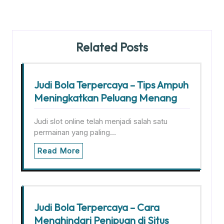
Related Posts
Judi Bola Terpercaya – Tips Ampuh
Meningkatkan Peluang Menang
Judi slot online telah menjadi salah satu
permainan yang paling…
Read More
Judi Bola Terpercaya – Cara
Menghindari Penipuan di Situs