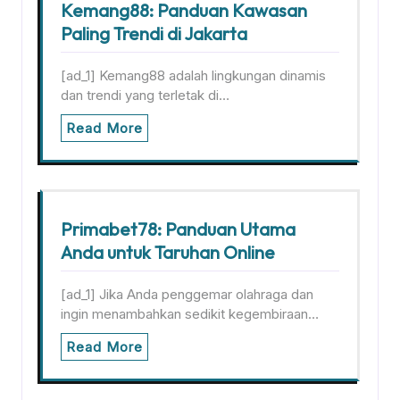
Kemang88: Panduan Kawasan
Paling Trendi di Jakarta
[ad_1] Kemang88 adalah lingkungan dinamis
dan trendi yang terletak di…
Read More
Primabet78: Panduan Utama
Anda untuk Taruhan Online
[ad_1] Jika Anda penggemar olahraga dan
ingin menambahkan sedikit kegembiraan…
Read More