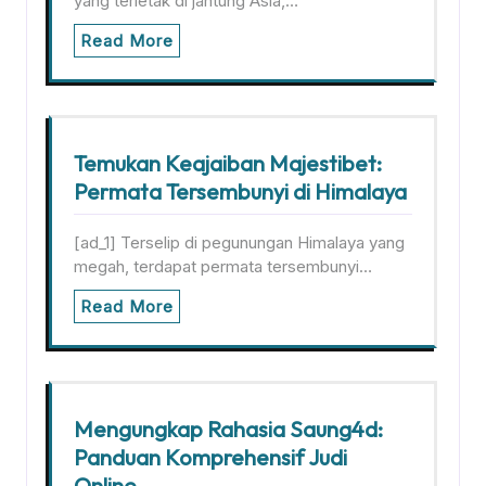
yang terletak di jantung Asia,…
Read More
Temukan Keajaiban Majestibet:
Permata Tersembunyi di Himalaya
[ad_1] Terselip di pegunungan Himalaya yang
megah, terdapat permata tersembunyi…
Read More
Mengungkap Rahasia Saung4d:
Panduan Komprehensif Judi
Online