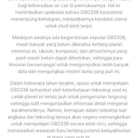
bagi keberadaan air cair di permukaannya. Hal ini
menimbulkan spekulasi bahwa GBO338 berpotensi
menampung kehidupan, menjadikannya kandidat utama
untuk studi lebih lanjut.
Meskipun awalnya ada kegembiraan seputar GBO338,
masih banyak yang belum diketahui tentang planet
misterius ini. Ukuran, komposisi, dan atmosfernya yang
pasti masih belum dapat ditentukan, sehingga para
ilmuwan bersemangat untuk mengumpulkan lebih banyak
data dan mengungkap misteri dunia yang jauh ini.
Dalam beberapa tahun terakhir, upaya untuk mempelajari
GBO338 terhambat oleh keterbatasan teknologi saat ini.
Letak planet ini terlalu jauh untuk pengamatan langsung
sehingga sulit mengumpulkan informasi detail mengenai
karakteristiknya. Namun, kemajuan dalam teleskop luar
angkasa dan teknologi lainnya akan segera memungkinkan
untuk mempelajari GBO338 secara lebih rinci, sehingga
menawarkan wawasan baru tentang potensi kelayakhunian
di dunia yang jauh ini.