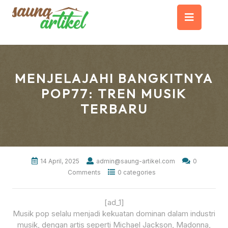
Skip
Op
to
content
But
MENJELAJAHI BANGKITNYA
POP77: TREN MUSIK
TERBARU
14 April, 2025
admin@saung-artikel.com
0
Comments
0 categories
[ad_1]
Musik pop selalu menjadi kekuatan dominan dalam industri
musik, dengan artis seperti Michael Jackson, Madonna,